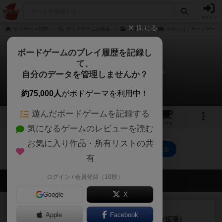
ログイン
閉じる
ボドゲーマTOP
ボードゲームの検索
ウボンゴ
ウボンゴ：カードゲーム
ボードゲームのプレイ履歴を記録し
て、
ウボンゴ：カードゲーム
自分のデータを管理しませんか？
0件の動画
約75,000人
がボドゲーマを利用中！
遊んだボードゲームを記録する
1
2
トップ
画像
動画
レビュー
カフェ
気になるゲームのレビューを読む
お気に入り作品・所有リストの共
ウボンゴ：カードゲームのトップに戻る
有
ログイン / 会員登録（10秒）
会員の新しい投稿
Google
X
レビュー
充実
Apple
Facebook
クランク! ：冒険者たち（拡張）