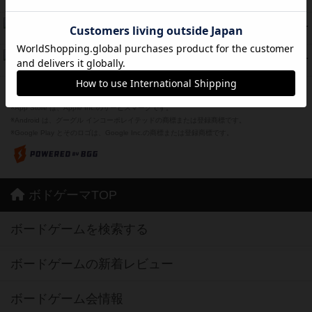
紹介文あり
1件の投稿
Bitter End ブタペスト救出作戦
45
PT
紹介文なし
1件の投稿
ドコジャン
42
PT
紹介文あり
10件の投稿
※Apple、Apple のロゴ は、米国および他の国々で登録されたApple Inc.の商標です。
※App Store は、Apple Inc.のサービスマークです。
※Android は、グーグル インコーポレイテッドの商標または登録商標です。
※Google Play とそのロゴは、Google Inc.の商標または登録商標です。
ボドゲーマTOP
ボードゲームを検索する
ボードゲームの新着レビュー
ボードゲーム会情報