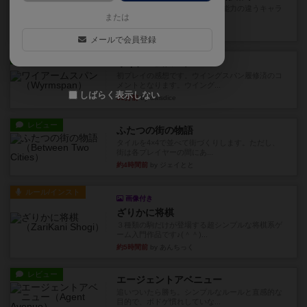
クランク！のプレイヤーごとに能力の違うキャラ
または
クターを使用できるようにな...
5分前
by ぽっぽーくるっぽー
メールで会員登録
レビュー
ワイアームスパン
初プレイの感想です。ウイングスパン履修済のコ
メントとなります。ウイング...
しばらく表示しない
31分前
by daisdice
レビュー
ふたつの街の物語
タイルを4×4で並べて街づくりします。ただし、
街は各プレイヤーの間にあ...
約4時間前
by ジェイとと
ルール/インスト
画像付き
ざりかに将棋
３種類の駒だけが登場する超シンプルな将棋系ゲ
ーム入門作品です♪(＾＾)...
約5時間前
by あんちっく
レビュー
エージェントアベニュー
追いついたら勝ち。シンプルなルールと直感的な
目的で、ボドゲ慣れしていな...