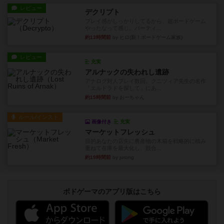
レビュー
デクリプト
プレイ感がしっかりしてるから、超ボードゲーム
やったなって感じ。パーティ...
約13時間前
by ヒロ(新！ボードゲーム家族)
レビュー
充実
アルナックの失われし遺跡
アナログ対人プレイ数回。クニツィア先生の名作
「エルドラドを探して」にあ...
約15時間前
by おーちゃん
ルール/インスト
画像付き
充実
マーケットフレッシュ
目的あなたの店先に農産物の木箱を戦略的に積み
重ねて在庫を最大化し、競合...
約19時間前
by jurong
ボドゲーマのアプリ版はこちら