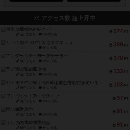
アクセス数 急上昇中
無限まちがいさがし
574
PT
紹介文あり
2件の投稿
リワイルド：サウスアメリカ
389
PT
紹介文なし
2件の投稿
アンダー・ザ・テーブラー
378
PT
紹介文あり
1件の投稿
宵と暁の呪文書
133
PT
紹介文あり
8件の投稿
セミファイナル ～お前はまだ生きている～
103
PT
紹介文あり
1件の投稿
ワン・トゥ・ファイブ
97
PT
紹介文あり
1件の投稿
南北戦争
91
PT
紹介文あり
1件の投稿
ふたつの城の物語
91
PT
紹介文あり
6件の投稿