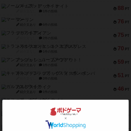
ノームズ・アット・ナイト
88
PT
紹介文なし
1件の投稿
マーリン
76
PT
紹介文あり
6件の投稿
フラットアイアン
75
PT
紹介文なし
2件の投稿
トランスオリエント・エクスプレス
70
PT
紹介文なし
1件の投稿
アンブッシュ！：ムーブアウト！
59
PT
紹介文あり
1件の投稿
キャプテン・フリップ：イスラ・ボンバ
51
PT
紹介文なし
2件の投稿
ガルフストライク
46
PT
紹介文あり
1件の投稿
エコーズ・オブ・タイム
45
PT
紹介文なし
8件の投稿
スカルキング
45
PT
紹介文あり
12件の投稿
海兵隊
45
PT