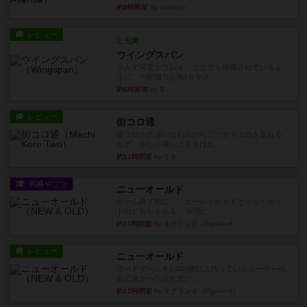
約5時間前
by daisdice
レビュー
充実
ウイングスパン
２人で何度かプレイ。ここでも指摘されているよ
うに、一部強力な鳥(カラス...
約6時間前
by S
レビュー
街コロ通
街コロとの違いは初めから二つサイコロを振れる
など、少しの違いはあるけれ...
約11時間前
by くみ
戦略やコツ
ニューオールド
ゲーム終了時に、「オールドカードとニューカー
ドのどちらもある」 状態に...
約11時間前
by オグランド（Oguland）
レビュー
ニューオールド
ボードゲームを1,000個以上持っているユーザー視
点で良かった点と悪か...
約12時間前
by オグランド（Oguland）