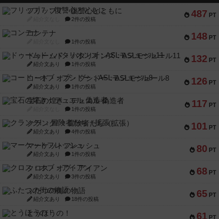
フリップ７：復讐心とともに
487
PT
紹介文なし
2件の投稿
コンテナ
148
PT
紹介文なし
1件の投稿
ドゥームド・バタリオンズ：ASLモジュール11
132
PT
紹介文あり
1件の投稿
コード・オブ・ブシドー：ASLモジュール8
126
PT
紹介文あり
1件の投稿
宝石の煌き：デュエル 偽造者
117
PT
紹介文なし
1件の投稿
クランク! ：冒険者たち（拡張）
101
PT
紹介文あり
4件の投稿
マーケットフレッシュ
80
PT
紹介文あり
1件の投稿
クロス・オブ・アイアン
68
PT
紹介文あり
3件の投稿
ふたつの街の物語
65
PT
紹介文あり
18件の投稿
とうほうの！
61
PT