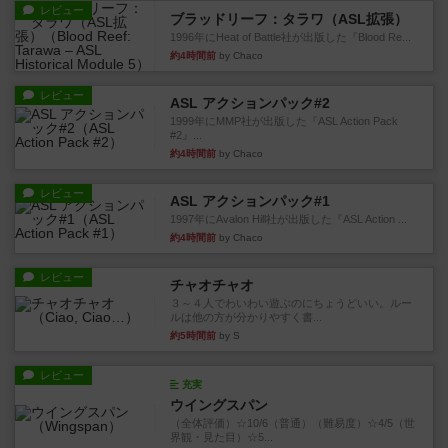
レビュー
ブラッドリーフ：タラワ（ASL拡張）
1996年にHeat of Battle社が出版した『Blood Re...
約4時間前
by Chaco
レビュー
ASL アクションパック#2
1999年にMMP社が出版した『ASL Action Pack
#2』...
約4時間前
by Chaco
レビュー
ASL アクションパック#1
1997年にAvalon Hill社が出版した『ASL Action ...
約4時間前
by Chaco
レビュー
チャオチャオ
３～４人でわいわい遊ぶのにちょうどいい。ルー
ルは他の方が分かりやすく書...
約5時間前
by S
レビュー
充実
ウイングスパン
（全体評価）☆10/6（普通）（難易度）☆4/5（世
界観・見た目）☆5...