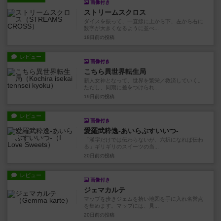
画像付き
ストリームスクロス
ダイスを振って、一直線に上から下、左から右に
数字が大きくなるように並べ...
18日前
の投稿
レビュー
画像付き
こちら異世界転生局
新人女神となって、世界を繁栄／救済していく。
ただし、同期に差をつけられ...
19日前
の投稿
レビュー
画像付き
愛羅武粋逸-あいらぶすいいつ-
「漢字だけでは伝わらないが、六択になれば伝わ
る」ギリギリのスイーツの当...
20日前
の投稿
レビュー
画像付き
ジェマカルテ
マップを歩きジェムを拾い地図を手に入れ名誉点
を集めます。マップには、見...
20日前
の投稿