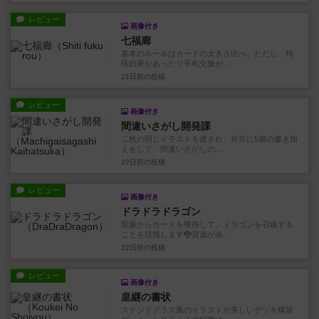
レビュー
画像付き
七福廊
基本のルールはカードの大きさ比べ。ただし、特
殊効果があったり手札交換が...
21日前
の投稿
レビュー
画像付き
間違いさがし開発課
二枚の同じイラストを渡され、片方に5個の書き加
えをして、間違いさがしの...
22日前
の投稿
レビュー
画像付き
ドラドラドラゴン
龍脈からカードを獲得して、ドラゴンを召喚する
ことを目指します🐉資源が余...
22日前
の投稿
レビュー
画像付き
皇継の書状
ステンドグラス風のイラストが美しいデッキ構築