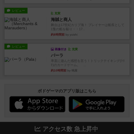
レビュー
充実
海賊と商人
舞台は17世紀カリブ海！ プレイヤーは船長として
1隻の船を駆り・・17...
約8時間前
by yuishi
レビュー
画像付き
充実
パーラ
率直に遊んだ感想を言う！トリックテイキング(ﾄﾘ
ﾃ)のカードゲーム。 ...
約10時間前
by 鳴屋
ボドゲーマのアプリ版はこちら
アクセス数 急上昇中