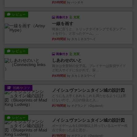
約5時間前
by ハシオキ
レビュー
画像付き
充実
一線を画す
簡単に言うと、トリックテイキングでモダンアー
トを行う、と言ったゲーム。...
約6時間前
by タカミネコウヘイ
レビュー
画像付き
充実
しあわせのいと
舞台は全寮制の女子高。プレイヤーは探偵サイド
と犯人サイドに分かれて、探...
約6時間前
by タカミネコウヘイ
戦略やコツ
ノイシュヴァンシュタイン城の設計図
どうにも上手くあれもこれも満たせるようには置
けないので、入口の除去と入...
約7時間前
by オグランド（Oguland）
レビュー
ノイシュヴァンシュタイン城の設計図
ボードゲームを1,000個以上持っているユーザー視
点で良かった点と悪か...
約7時間前
by オグランド（Oguland）