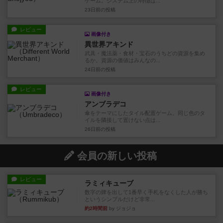
ゲーム。システム上の特徴は...
23日前
の投稿
レビュー
画像付き
異世界アキンド
武具・魔法薬・食材・宝石のうちどの資源を集め
るか。資源の価値はみんなの...
24日前
の投稿
レビュー
画像付き
アンブラデコ
傘をテーマにしたタイル配置ゲーム。同じ色のタ
イルを隣接して置けない点は...
26日前
の投稿
会員の新しい投稿
レビュー
ラミィキューブ
数字の牌を出して1番早く手札をなくした人が勝ち
というシンプルだけど非常...
約2時間前
by ジョジョ