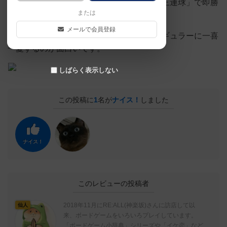
でも、一直線上に自分の球が三つ並ぶと「三連球」で即勝
または
利です。
メールで会員登録
盤は回転テーブル。盤の凹凸が起こすイレギュラーに一喜
一憂するのが面白いです。
しばらく表示しない
この投稿に
1
名が
ナイス！
しました
ナイス！
このレビューの投稿者
2018年11月にRE:ALL(神楽坂)さんに訪店して以
仙人
来、ボードゲームをいろいろプレイしています。
「ボードゲーム小辞典」シリーズや「イケ恋」など