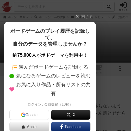
ログイン
閉じる
ボドゲーマTOP
ボードゲームの検索
三連球
レビュー
七盤のハム
ボードゲームのプレイ履歴を記録し
て、
三連球
自分のデータを管理しませんか？
七盤のハムさんさんのレビュー
約75,000人
がボドゲーマを利用中！
遊んだボードゲームを記録する
1
1
トップ
画像
動画
レビュー
カフェ
気になるゲームのレビューを読む
お気に入り作品・所有リストの共
164名
1名
0
9ヶ月前
有
ログイン / 会員登録（10秒）
自家製すべり台で球を転がし、自分の球は落ちないよう
に、他プレイヤーの球を落とします。たくさん落とせたら
Google
X
高得点✌️
Apple
Facebook