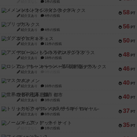
紹介文なし
1件の投稿
メメントオンラインタクティクス
58
PT
紹介文あり
4件の投稿
ブリックス
56
PT
紹介文あり
4件の投稿
ダグエイトチェス
50
PT
紹介文あり
11件の投稿
アズール：シントラのステンドグラス
48
PT
紹介文あり
18件の投稿
ロシアン・キャンペーン：第5版デラックス
46
PT
紹介文あり
0件の投稿
マスクメン
40
PT
紹介文あり
16件の投稿
世界の七不思議：都市
40
PT
紹介文あり
3件の投稿
トリックギア - ペルソナ5 ザ・ロイヤル-
37
PT
紹介文あり
6件の投稿
ノームズ・アット・ナイト
35
PT
紹介文なし
1件の投稿