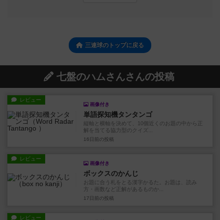
三連球のトップに戻る
七盤のハムさんさんの投稿
レビュー
画像付き
単語探知機タンタンゴ
縦軸と横軸を決めて、10個近くのお題の中から正
解を当てる協力型のクイズ...
16日前
の投稿
レビュー
画像付き
ボックスのかんじ
お題に合う札をとる漢字かるた。お題は、読み
方・画数など正解があるものか...
17日前
の投稿
レビュー