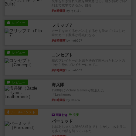
火牛を引き連れて敵を殲滅させる。縦か斜めで前2
列まで攻撃できるが、自分...
約5時間前
by うらまこ
レビュー
フリップ７
カードをめくるかパスをするかを決めてパスした
時のカード数字が得点になる...
約6時間前
by mob567
レビュー
コンセプト
親のプレイヤーがお題を決めて限られたヒントの
中から他のプレイヤーに当て...
約6時間前
by mob567
レビュー
海兵隊
1988年にVictory Gamesが出版した
『Leathernec...
約6時間前
by Chaco
ルール/インスト
画像付き
充実
パーミッド
おばあちゃんは猫が大好きです!しかし、あまりに
も多くの猫を飼っているた...