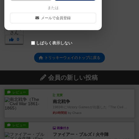
または
メールで会員登録
0
しばらく表示しない
トリッキーウェイのトップに戻る
会員の新しい投稿
レビュー
充実
南北戦争
1983年にVictory Gamesが出版した『The Civil ...
約3時間前
by Chaco
レビュー
画像付き
ファイアー・ブルズ / 火牛陣