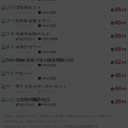
ブラヴェスト
66
PT
紹介文なし
1件の投稿
スペクタキュラー
60
PT
紹介文なし
1件の投稿
スモールワールド
59
PT
紹介文あり
13件の投稿
ギャンブラー
58
PT
紹介文なし
2件の投稿
Bitter End ブタペスト救出作戦
52
PT
紹介文なし
1件の投稿
ラピード
46
PT
紹介文なし
1件の投稿
ザ・フラッフィー・ライト
44
PT
紹介文なし
0件の投稿
ふたつの城の物語
39
PT
紹介文あり
6件の投稿
※Apple、Apple のロゴ は、米国および他の国々で登録されたApple Inc.の商標です。
※App Store は、Apple Inc.のサービスマークです。
※Android は、グーグル インコーポレイテッドの商標または登録商標です。