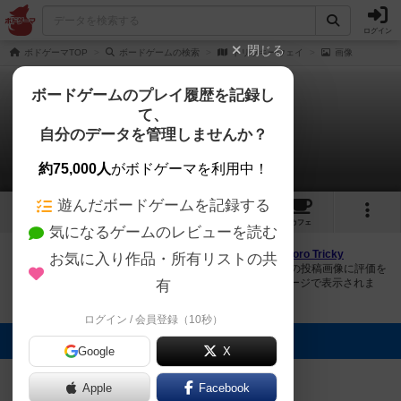
ログイン
閉じる
ボドゲーマTOP
ボードゲームの検索
トリッキーウェイ
画像
ボードゲームのプレイ履歴を記録し
て、
トリッキーウェイ
自分のデータを管理しませんか？
1件の画像
約75,000人
がボドゲーマを利用中！
遊んだボードゲームを記録する
1
3
12
トップ
画像
動画
レビュー
カフェ
気になるゲームのレビューを読む
ボドゲーマにログインすると、
「トリッキーウェイ（Cuboro Tricky
お気に入り作品・所有リストの共
Ways）」
の画像をアップロード出来たり、他のユーザーの投稿画像に評価を
付けることができます。また、トップ6の画像は様々なページで表示されま
有
す。
ログイン / 会員登録（10秒）
トップに表示される画像
Google
X
まつなが
Apple
Facebook