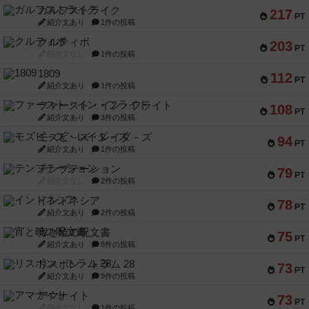
ガルフストライク
217
PT
紹介文あり
1件の投稿
クルティボ
203
PT
紹介文なし
1件の投稿
1809
112
PT
紹介文あり
1件の投稿
ファースト・イン・フライト
108
PT
紹介文あり
3件の投稿
モズビ－ズ・レイダ－ズ
94
PT
紹介文あり
1件の投稿
テンプテーション
79
PT
紹介文なし
2件の投稿
インドネシア
78
PT
紹介文あり
2件の投稿
宵と暁の呪文書
75
PT
紹介文あり
8件の投稿
リスボン・トラム 28
73
PT
紹介文あり
9件の投稿
アマナイト
73
PT
紹介文なし
1件の投稿