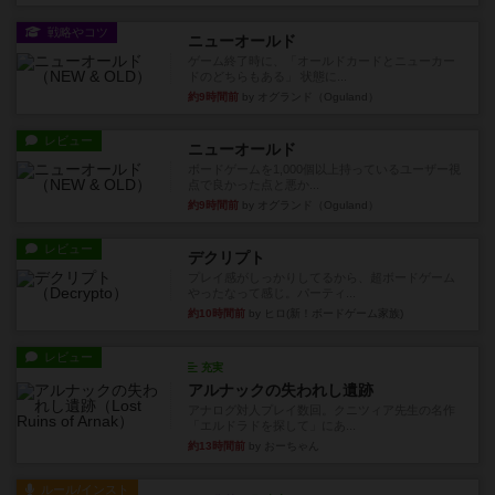
戦略やコツ
ニューオールド
ゲーム終了時に、「オールドカードとニューカー
ドのどちらもある」 状態に...
約9時間前
by オグランド（Oguland）
レビュー
ニューオールド
ボードゲームを1,000個以上持っているユーザー視
点で良かった点と悪か...
約9時間前
by オグランド（Oguland）
レビュー
デクリプト
プレイ感がしっかりしてるから、超ボードゲーム
やったなって感じ。パーティ...
約10時間前
by ヒロ(新！ボードゲーム家族)
レビュー
充実
アルナックの失われし遺跡
アナログ対人プレイ数回。クニツィア先生の名作
「エルドラドを探して」にあ...
約13時間前
by おーちゃん
ルール/インスト