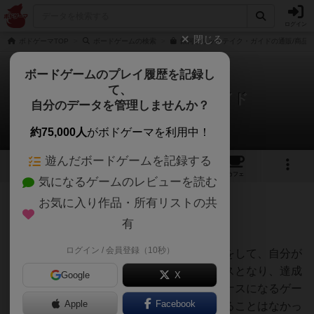
ログイン
閉じる
ボドゲーマTOP
ボードゲームの検索
銀河トリックテイク・ガイドの通販/商品
ボードゲームのプレイ履歴を記録し
て、
銀河トリックテイク・ガイド
自分のデータを管理しませんか？
うらまこさんのレビュー
約75,000人
がボドゲーマを利用中！
遊んだボードゲームを記録する
4
2
5
トップ
画像
動画
レビュー
カフェ
気になるゲームのレビューを読む
お気に入り作品・所有リストの共
107名
1名
0
7ヶ月前
有
ログイン / 会員登録（10秒）
ゲシェンクをしてからトリックテイキングをして、自分が
獲得したルールを達成できなければマイナスとなり、達成
Google
X
してもちょいとプラスぐらいの基本はマイナスになるゲー
Apple
Facebook
ムだが、得意だったみたいでマイナスになることはなかっ