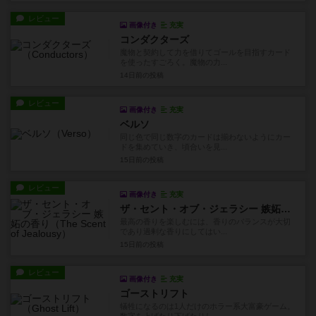
レビュー
画像付き
充実
コンダクターズ
魔物と契約して力を借りてゴールを目指すカード
を使ったすごろく。魔物の力...
14日前
の投稿
レビュー
画像付き
充実
ベルソ
同じ色で同じ数字のカードは揃わないようにカー
ドを集めていき、頃合いを見...
15日前
の投稿
レビュー
画像付き
充実
ザ・セント・オブ・ジェラシー 嫉妬の香り
最高の香りを楽しむには、香りのバランスが大切
であり過剰な香りにしてはい...
15日前
の投稿
レビュー
画像付き
充実
ゴーストリフト
犠牲になるのは1人だけのホラー系大富豪ゲーム。