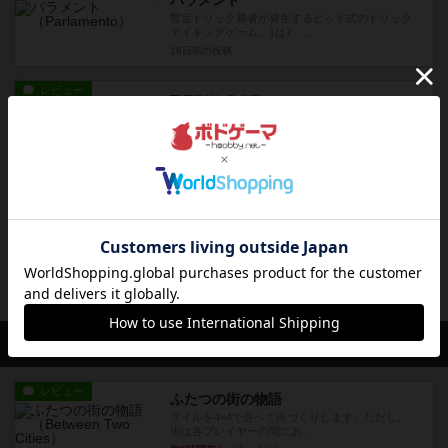
パラメント
暫定トリック勝者が発生するビッド式のトリック
テイキングゲーム。1は7、...
16日前
の投稿
レビュー
画像付き
充実
サイレントガーディアンズ
協力型のトリックテイキングゲームで、すべての
トリックで指定された条件に...
17日前
の投稿
レビュー
画像付き
キーラルゴ
10日間で1番お金を稼いだプレイヤーが勝ちだ
が、お金を稼ぐのは簡単なこ...
19日前
の投稿
会員の新しい投稿
レビュー
ふたつの街の物語
タイルを4×4で並べて街づくりします。ただし、
街は各プレイヤーの間にあ...