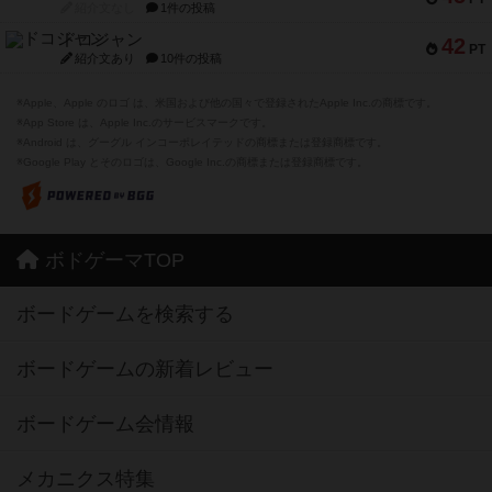
紹介文なし
1件の投稿
ドコジャン
42
PT
紹介文あり
10件の投稿
※Apple、Apple のロゴ は、米国および他の国々で登録されたApple Inc.の商標です。
※App Store は、Apple Inc.のサービスマークです。
※Android は、グーグル インコーポレイテッドの商標または登録商標です。
※Google Play とそのロゴは、Google Inc.の商標または登録商標です。
ボドゲーマTOP
ボードゲームを検索する
ボードゲームの新着レビュー
ボードゲーム会情報
メカニクス特集