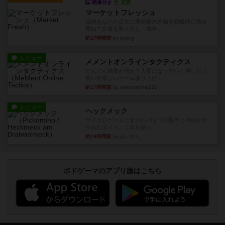
画像付き
充実
マーケットフレッシュ
目的あなたの店先に農産物の木箱を戦略的に積み
重ねて在庫を最大化し、競合...
約17時間前
by jurong
レビュー
メメントオンラインタクティクス
どんどん物量が増えて大変になっていく押し付け
合いが楽しいゲーム盛り上が...
約17時間前
by nekomanma222
レビュー
ヘックメック
サイコロゲームです1から5までの数字と芋虫がか
かれたダイス。これを振っ...
約19時間前
by みいやん
ボドゲーマのアプリ版はこちら