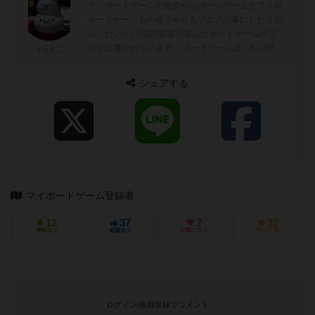
で、ボードゲームの紹介やらボードゲームカフェや
ボードゲーム会の様子やらもブログ記事にしたりや
ら。だいたい3000前後の遊んだボードゲームがブ
ログに書かれています。 ボードゲームは、5～90分
うらまこ
ぐらいが好みでトリックテイキングゲーム...
シェアする
マイボードゲーム登録者
12
37
2
32
興味あり
経験あり
お気に入り
持ってる
ログイン/会員登録でコメント