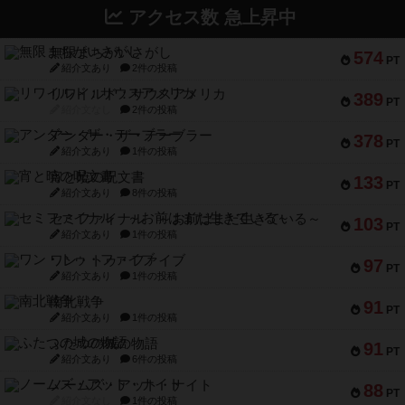
アクセス数 急上昇中
無限まちがいさがし
574
PT
紹介文あり
2件の投稿
リワイルド：サウスアメリカ
389
PT
紹介文なし
2件の投稿
アンダー・ザ・テーブラー
378
PT
紹介文あり
1件の投稿
宵と暁の呪文書
133
PT
紹介文あり
8件の投稿
セミファイナル ～お前はまだ生きている～
103
PT
紹介文あり
1件の投稿
ワン・トゥ・ファイブ
97
PT
紹介文あり
1件の投稿
南北戦争
91
PT
紹介文あり
1件の投稿
ふたつの城の物語
91
PT
紹介文あり
6件の投稿
ノームズ・アット・ナイト
88
PT
紹介文なし
1件の投稿