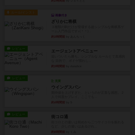
約2時間前
by ジェイとと
ルール/インスト
画像付き
ざりかに将棋
３種類の駒だけが登場する超シンプルな将棋系ゲ
ーム入門作品です♪(＾＾)...
約3時間前
by あんちっく
レビュー
エージェントアベニュー
追いついたら勝ち。シンプルな ルールとで直感的
な 目的で、ボドゲ慣れし...
約3時間前
by daisdice
レビュー
充実
ウイングスパン
期待値を上げすぎた、というのが正直な感想。２
人で何度かプレイ。ここでも...
約4時間前
by S
レビュー
街コロ通
街コロとの違いは初めから二つサイコロを振れる
など、少しの違いはあるけれ...
約8時間前
by くみ