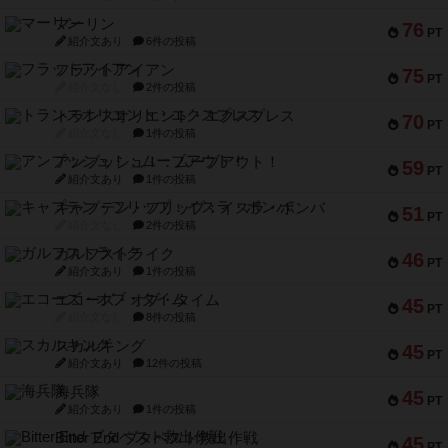
マーリン
76
PT
紹介文あり
6件の投稿
フラットアイアン
75
PT
紹介文なし
2件の投稿
トランスオリエント・エクスプレス
70
PT
紹介文なし
1件の投稿
アンブッシュ！：ムーブアウト！
59
PT
紹介文あり
1件の投稿
キャプテン・フリップ：イスラ・ボンバ
51
PT
紹介文なし
2件の投稿
ガルフストライク
46
PT
紹介文あり
1件の投稿
エコーズ・オブ・タイム
45
PT
紹介文なし
8件の投稿
スカルキング
45
PT
紹介文あり
12件の投稿
海兵隊
45
PT
紹介文あり
1件の投稿
Bitter End ブタペスト救出作戦
45
PT