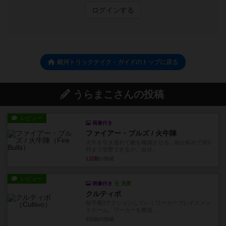
ログインする
銀河トリックテイク・ガイドのトップに戻る
うらまこさんの投稿
レビュー
画像付き
ファイアー・ブルズ / 火牛陣
火牛を引き連れて敵を殲滅させる。縦か斜めで前2
列まで攻撃できるが、自分...
1日前
の投稿
レビュー
画像付き
充実
クルティボ
毎手番2アクションしていくワーカープレイスメン
トゲーム。ワーカーを農場...
3日前
の投稿