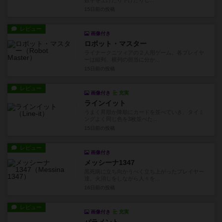
数字を上げたり下げたりし...
15日前
の投稿
レビュー
画像付き
ロボット・マスター
ライナークニツィアの２人用ゲーム。各プレイヤ
ーは縦列、横列の担当に分か...
15日前
の投稿
レビュー
画像付き
充実
ラインイット
うまく昇順か降順にカードを並べていき、タイミ
ングよく同じ色を3枚並べた...
15日前
の投稿
レビュー
画像付き
メッシーナ1347
黒死病に立ち向かうべく立ち上がったプレイヤー
達。火消しをしながら人々を...
16日前
の投稿
レビュー
画像付き
充実