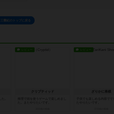
三畳紀のトップに戻る
レビュー
レビュー
クリプティッド
ざりかに将棋
した。
推理で頭を使うゲームで楽しめまし
子供でも楽しめる内容でで
た。またやりたいです。
たやりたいです。
20日前
の投稿
27日前
の投稿