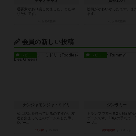
チャオチャオ
妖怪1504
運要素があり楽しめました。またや
絵柄がかわいかったです。ま
りたいです。
ます。
2ヶ月前
の投稿
2ヶ月前
の投稿
会員の新しい投稿
レビュー
レビュー
ナンジャモンジャ・ミドリ
ジンラミー
私は吃音を持っているのですが、友
トランプで遊べる2人対戦の
達と集まってこのゲームをした際、
ゲームです。10枚の手札で、
3ゲー...
ーツ...
14分前
by 155973
約2時間前
by OSAっち