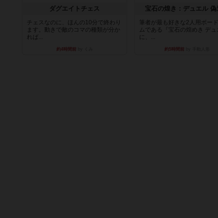
ダグエイトチェス
宝石の煌き：デュエル 偽
チェスなのに、ほんの10分で終わり
筆者が最も好きな2人用ボー
ます。動きで敵のコマの種類が分か
ムである『宝石の煌めき デュ
れば...
に、...
約4時間前
by くみ
約5時間前
by 手動人形