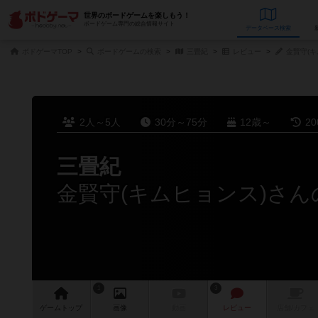
世界のボードゲームを楽しもう！
ボードゲーム専門の総合情報サイト
データベース
検
ボドゲーマTOP
ボードゲームの検索
三畳紀
レビュー
金賢守(キ
2人～5人
30分～75分
12歳～
2
三畳紀
金賢守(キムヒョンス)さ
1
3
ゲーム
トップ
画像
動画
レビュー
店舗/
カフェ