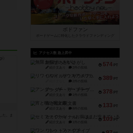
ボドファン
ボードゲームに特化したクラウドファンディング
アクセス数 急上昇中
無限まちがいさがし
574
PT
紹介文あり
2件の投稿
リワイルド：サウスアメリカ
389
PT
紹介文なし
2件の投稿
アンダー・ザ・テーブラー
378
PT
紹介文あり
1件の投稿
宵と暁の呪文書
133
PT
紹介文あり
8件の投稿
した。ま
セミファイナル ～お前はまだ生きている～
103
PT
紹介文あり
1件の投稿
ワン・トゥ・ファイブ
97