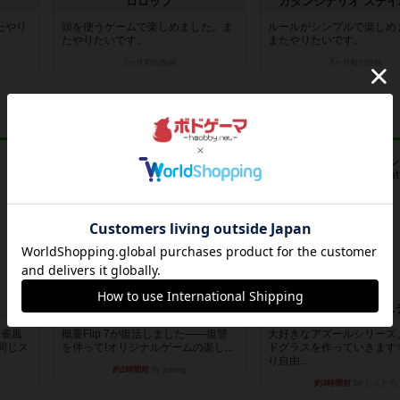
ロロップ
カタンシナリオ ステイ
たやり
頭を使うゲームで楽しめました。ま
ルールがシンプルで楽しめ
たやりたいです。
またやりたいです。
3ヶ月前
の投稿
3ヶ月前
の投稿
ルール/インスト
レビュー
フリップ７：復讐心とともに
麻雀風
概要Flip 7が復活しました――復讐
大好きなアズールシリーズ
同じス
を伴って!オリジナルゲームの楽し...
ドグラスを作っていきます
り自由...
約2時間前
by jurong
約3時間前
by しんたろ