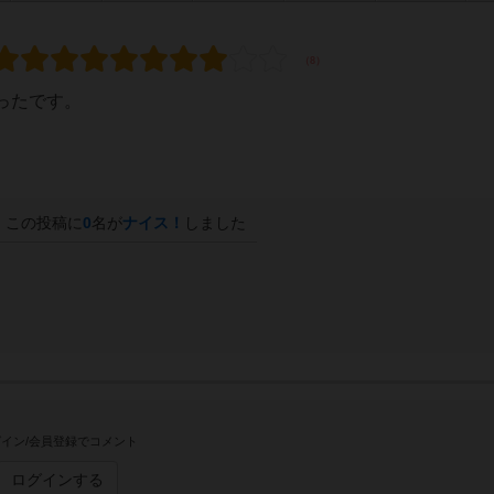
ったです。
この投稿に
0
名が
ナイス！
しました
イン/会員登録でコメント
ログインする