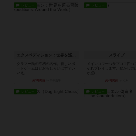
レビュー
レビュー
エクスペディション：世界を巡る冒険
スライプ
クラマー氏の不朽の名作。新しいボ
メインコマ一つサブコマ四つ
ードゲームほどおもしろいはず？い
ぞれプレイします。動かし方
いえ。...
か壁に...
約3時間前
by 田中昌平
約4時間前
by くみ
レビュー
レビュー