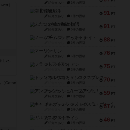
PT
紹介文あり
1件の投稿
南北戦争
91
PT
紹介文あり
1件の投稿
ふたつの城の物語
91
PT
紹介文あり
6件の投稿
ノームズ・アット・ナイト
88
PT
紹介文なし
1件の投稿
マーリン
76
PT
紹介文あり
6件の投稿
ました。
フラットアイアン
75
PT
紹介文なし
2件の投稿
トランスオリエント・エクスプレス
70
PT
紹介文なし
1件の投稿
アンブッシュ！：ムーブアウト！
59
PT
紹介文あり
1件の投稿
キャプテン・フリップ：イスラ・ボンバ
51
PT
紹介文なし
2件の投稿
ガルフストライク
46
PT
紹介文あり
1件の投稿