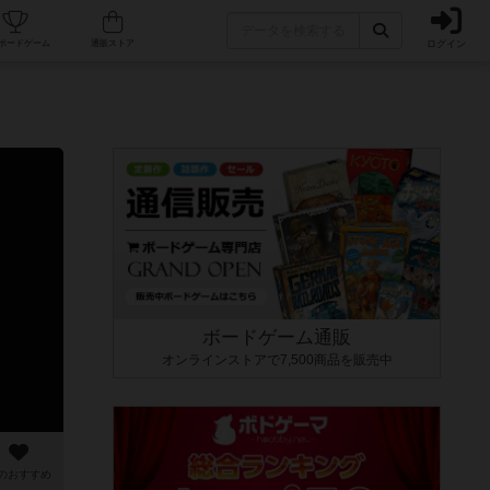
ログイン
カフェ/店舗
人気ボードゲーム
通販ストア
ボードゲーム通販
オンラインストアで7,500商品を販売中
のおすすめ