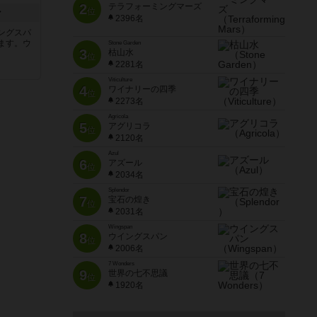
2
テラフォーミングマーズ
位
ン
2396名
ングスパ
ます。ウ
Stone Garden
3
枯山水
位
2281名
Viticulture
4
ワイナリーの四季
位
2273名
Agricola
5
アグリコラ
位
2120名
Azul
6
アズール
位
2034名
Splendor
7
宝石の煌き
位
2031名
Wingspan
8
ウイングスパン
位
2006名
7 Wonders
9
世界の七不思議
位
1920名