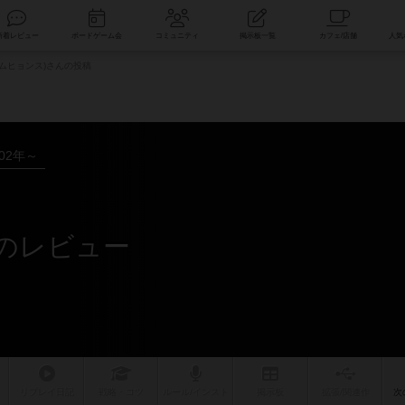
索
新着レビュー
ボードゲーム会
コミュニティ
掲示板一覧
ムヒョンス)さんの投稿
002年～
んのレビュー
リプレイ
日記
戦略
・コツ
ルール
/インスト
掲示板
拡張/関連
作
次