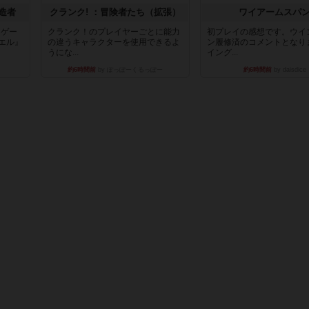
造者
クランク! ：冒険者たち（拡張）
ワイアームスパ
ドゲー
クランク！のプレイヤーごとに能力
初プレイの感想です。ウイ
エル』
の違うキャラクターを使用できるよ
ン履修済のコメントとなり
うにな...
イング...
約6時間前
by ぽっぽーくるっぽー
約6時間前
by daisdice