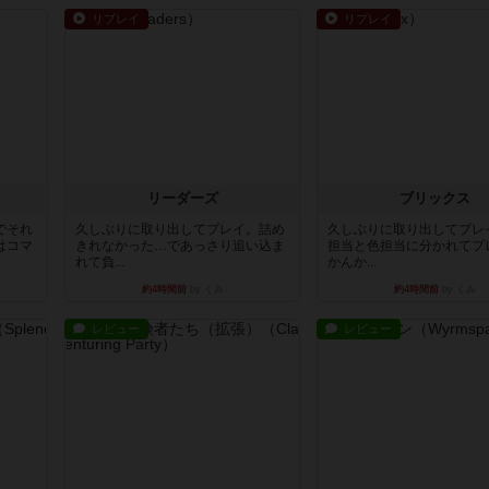
リプレイ
リプレイ
リーダーズ
ブリックス
でそれ
久しぶりに取り出してプレイ。詰め
久しぶりに取り出してプレ
はコマ
きれなかった…であっさり追い込ま
担当と色担当に分かれてプ
れて負...
かんか...
約4時間前
by くみ
約4時間前
by くみ
レビュー
レビュー