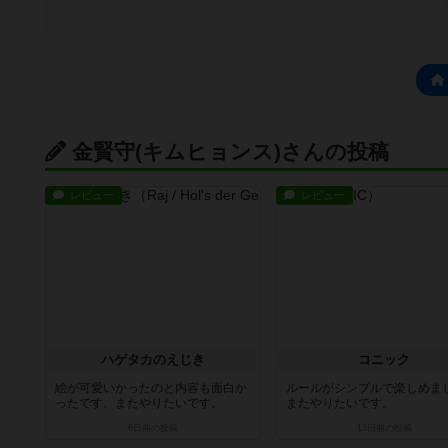
金賢守(キムヒョンス)さんの投稿
レビュー
レビュー
ハゲタカのえじき
コニック
絵が可愛いかったのと内容も面白か
ルールがシンプルで楽しめま
ったです。またやりたいです。
またやりたいです。
6日前
の投稿
13日前
の投稿