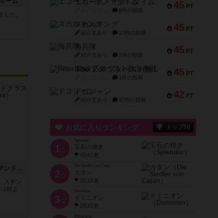
ホーム
エコーズ・オブ・タイム
45
PT
紹介文なし
8件の投稿
ました。
スカルキング
45
PT
紹介文あり
12件の投稿
海兵隊
45
PT
紹介文あり
1件の投稿
Bitter End ブタペスト救出作戦
45
PT
紹介文なし
1件の投稿
ドコジャン
42
PT
紹介文あり
10件の投稿
お気に入りランキング
トップ50
Splendor
1
宝石の煌き
位
4042名
Die Siedler von Catan
アズール：シントラのステンドグラス
2
カタン
位
3616名
。ステン
✨1部よ
Dominion
3
ドミニオン
位
2530名
Battle Line