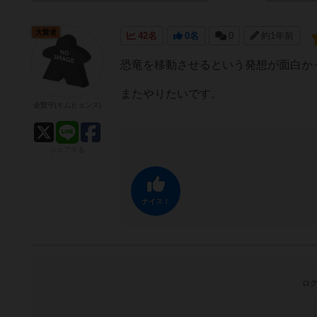
大賢者
42名
0名
0
約1年前
恐竜を移動させるという発想が面白か
またやりたいです。
金賢守(キムヒョンス)
シェアする
ナイス！
ログ