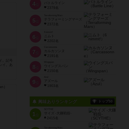
4
バトルライン
位
2379名
Terraforming Mars
5
テラフォーミングマーズ
位
2372名
6 nimmt!
6
ニムト
位
2202名
Carcassonne
7
カルカソンヌ
位
2191名
イ。記号
Wingspan
レイ。あ
8
ウイングスパン
位
2150名
Azul
9
アズール
位
1903名
興味ありランキング
トップ50
SCYTHE
1
サイズ -大鎌戦役-
位
2415名
Terraforming Mars