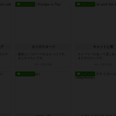
レビュー
レビュー
ング
カリガリタージ
キャットと塔
またや
建築というテーマがよかったです。
ストーリーがあって楽しめ
またやりたいです。
またやりたいです。
約2ヶ月前
の投稿
約2ヶ月前
の投稿
レビュー
レビュー