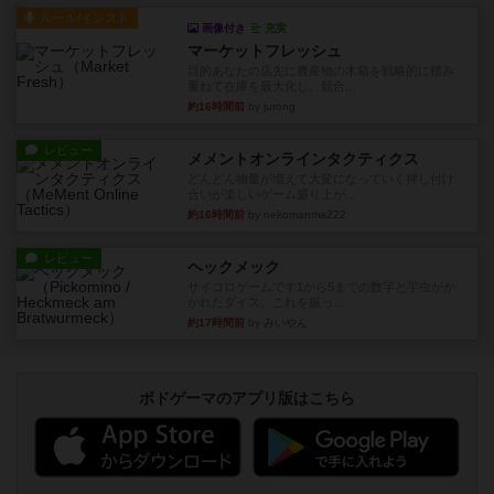
ルール/インスト
画像付き
充実
マーケットフレッシュ
目的あなたの店先に農産物の木箱を戦略的に積み
重ねて在庫を最大化し、競合...
約16時間前
by jurong
レビュー
メメントオンラインタクティクス
どんどん物量が増えて大変になっていく押し付け
合いが楽しいゲーム盛り上が...
約16時間前
by nekomanma222
レビュー
ヘックメック
サイコロゲームです1から5までの数字と芋虫がか
かれたダイス。これを振っ...
約17時間前
by みいやん
ボドゲーマのアプリ版はこちら