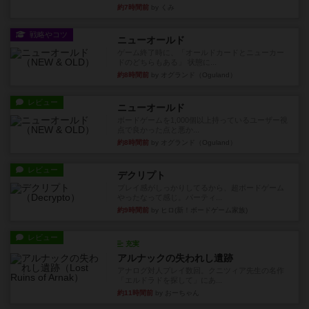
約7時間前
by くみ
戦略やコツ
ニューオールド
ゲーム終了時に、「オールドカードとニューカー
ドのどちらもある」 状態に...
約8時間前
by オグランド（Oguland）
レビュー
ニューオールド
ボードゲームを1,000個以上持っているユーザー視
点で良かった点と悪か...
約8時間前
by オグランド（Oguland）
レビュー
デクリプト
プレイ感がしっかりしてるから、超ボードゲーム
やったなって感じ。パーティ...
約9時間前
by ヒロ(新！ボードゲーム家族)
レビュー
充実
アルナックの失われし遺跡
アナログ対人プレイ数回。クニツィア先生の名作
「エルドラドを探して」にあ...
約11時間前
by おーちゃん