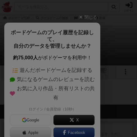
ログイン
閉じる
ボドゲーマTOP
ボードゲームの検索
三畳紀
動画
ボードゲームのプレイ履歴を記録し
て、
三畳紀
自分のデータを管理しませんか？
0件の動画
約75,000人
がボドゲーマを利用中！
遊んだボードゲームを記録する
1
3
トップ
画像
動画
レビュー
カフェ
気になるゲームのレビューを読む
お気に入り作品・所有リストの共
三畳紀のトップに戻る
有
ログイン / 会員登録（10秒）
会員の新しい投稿
Google
X
レビュー
ふたつの街の物語
Apple
Facebook
タイルを4×4で並べて街づくりします。ただし、