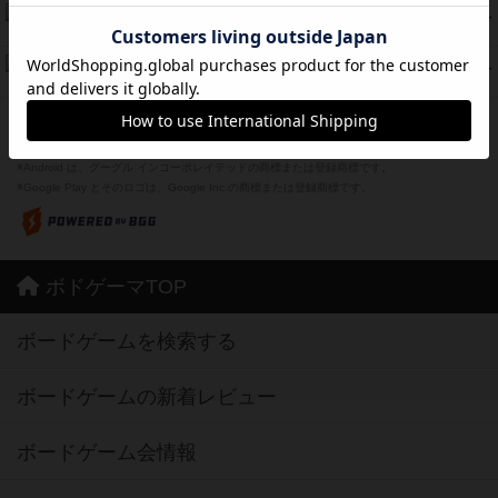
Bitter End ブタペスト救出作戦
45
PT
紹介文なし
1件の投稿
ドコジャン
42
PT
紹介文あり
10件の投稿
※Apple、Apple のロゴ は、米国および他の国々で登録されたApple Inc.の商標です。
※App Store は、Apple Inc.のサービスマークです。
※Android は、グーグル インコーポレイテッドの商標または登録商標です。
※Google Play とそのロゴは、Google Inc.の商標または登録商標です。
ボドゲーマTOP
ボードゲームを検索する
ボードゲームの新着レビュー
ボードゲーム会情報