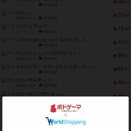
88
PT
紹介文なし
1件の投稿
マーリン
76
PT
紹介文あり
6件の投稿
フラットアイアン
75
PT
紹介文なし
2件の投稿
トランスオリエント・エクスプレス
70
PT
紹介文なし
1件の投稿
アンブッシュ！：ムーブアウト！
59
PT
紹介文あり
1件の投稿
キャプテン・フリップ：イスラ・ボンバ
51
PT
紹介文なし
2件の投稿
ガルフストライク
46
PT
紹介文あり
1件の投稿
エコーズ・オブ・タイム
45
PT
紹介文なし
8件の投稿
スカルキング
45
PT
紹介文あり
12件の投稿
海兵隊
45
PT
紹介文あり
1件の投稿