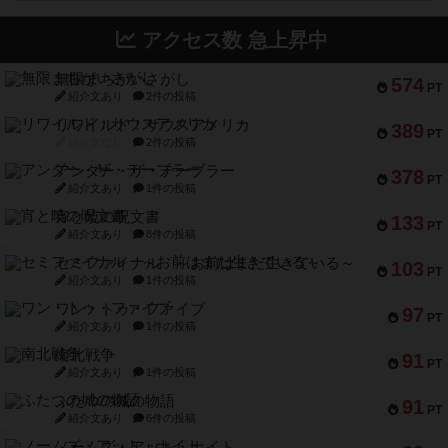
アクセス数 急上昇中
無限まちがいさがし
574
PT
紹介文あり
2件の投稿
リワイルド：サウスアメリカ
389
PT
紹介文なし
2件の投稿
アンダー・ザ・テーブラー
378
PT
紹介文あり
1件の投稿
宵と暁の呪文書
133
PT
紹介文あり
8件の投稿
セミファイナル ～お前はまだ生きている～
103
PT
紹介文あり
1件の投稿
ワン・トゥ・ファイブ
97
PT
紹介文あり
1件の投稿
南北戦争
91
PT
紹介文あり
1件の投稿
ふたつの城の物語
91
PT
紹介文あり
6件の投稿
ノームズ・アット・ナイト