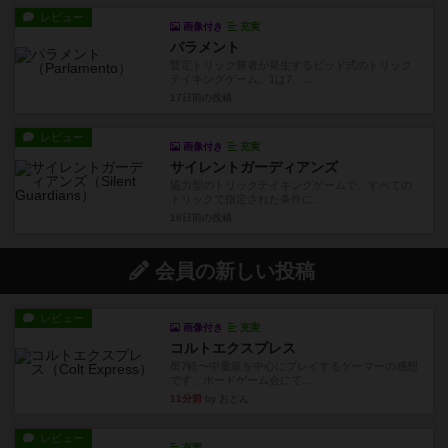
レビュー
画像付き
充実
パラメント
暫定トリック勝者が発生するビッド式のトリック
テイキングゲーム。1は7、...
17日前
の投稿
レビュー
画像付き
充実
サイレントガーディアンズ
協力型のトリックテイキングゲームで、すべての
トリックで指定された条件に...
18日前
の投稿
会員の新しい投稿
レビュー
画像付き
充実
コルトエクスプレス
星7軽〜中量級を中心にプレイするゲーマーの感想
です。ボードゲーム会にて...
11分前
by おとん
レビュー
充実