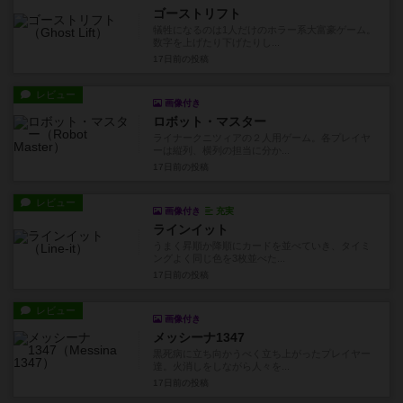
ゴーストリフト
犠牲になるのは1人だけのホラー系大富豪ゲーム。
数字を上げたり下げたりし...
17日前
の投稿
レビュー
画像付き
ロボット・マスター
ライナークニツィアの２人用ゲーム。各プレイヤ
ーは縦列、横列の担当に分か...
17日前
の投稿
レビュー
画像付き
充実
ラインイット
うまく昇順か降順にカードを並べていき、タイミ
ングよく同じ色を3枚並べた...
17日前
の投稿
レビュー
画像付き
メッシーナ1347
黒死病に立ち向かうべく立ち上がったプレイヤー
達。火消しをしながら人々を...
17日前
の投稿