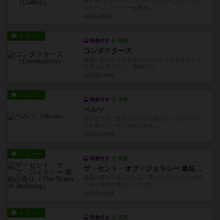
毎手番2アクションしていくワーカープレイスメン
トゲーム。ワーカーを農場...
4日前
の投稿
レビュー
画像付き
充実
コンダクターズ
魔物と契約して力を借りてゴールを目指すカード
を使ったすごろく。魔物の力...
15日前
の投稿
レビュー
画像付き
充実
ベルソ
同じ色で同じ数字のカードは揃わないようにカー
ドを集めていき、頃合いを見...
16日前
の投稿
レビュー
画像付き
充実
ザ・セント・オブ・ジェラシー 嫉妬の香り
最高の香りを楽しむには、香りのバランスが大切
であり過剰な香りにしてはい...
16日前
の投稿
レビュー
画像付き
充実