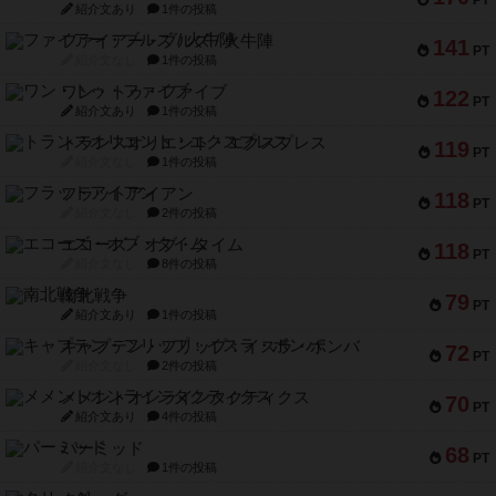
PT
紹介文あり
1件の投稿
ファイアー・ブルズ / 火牛陣
141
PT
紹介文なし
1件の投稿
ワン・トゥ・ファイブ
122
PT
紹介文あり
1件の投稿
トランスオリエント・エクスプレス
119
PT
紹介文なし
1件の投稿
フラットアイアン
118
PT
紹介文なし
2件の投稿
エコーズ・オブ・タイム
118
PT
紹介文なし
8件の投稿
南北戦争
79
PT
紹介文あり
1件の投稿
キャプテン・フリップ：イスラ・ボンバ
72
PT
紹介文なし
2件の投稿
メメントオンラインタクティクス
70
PT
紹介文あり
4件の投稿
パーミッド
68
PT
紹介文なし
1件の投稿