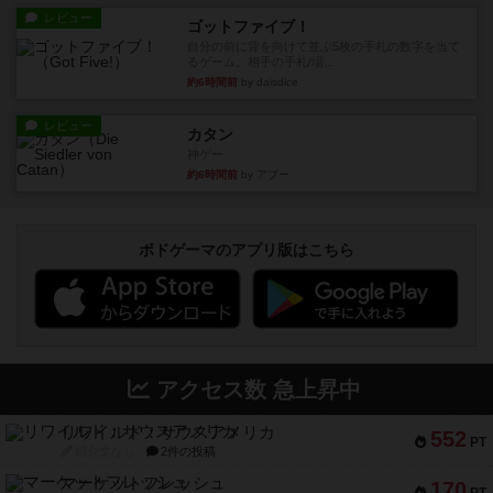
レビュー
ゴットファイブ！
自分の前に背を向けて並ぶ5枚の手札の数字を当て
るゲーム。相手の手札/場...
約6時間前
by daisdice
レビュー
カタン
神ゲー
約6時間前
by アプー
ボドゲーマのアプリ版はこちら
アクセス数 急上昇中
リワイルド：サウスアメリカ
552
PT
紹介文なし
2件の投稿
マーケットフレッシュ
170