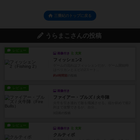
三畳紀のトップに戻る
うらまこさんの投稿
レビュー
画像付き
充実
フィッシェン2
ゲームの流れはフィッシェンだが、ゲーム開始時
はペリカンとエビの2スート...
約4時間前
の投稿
レビュー
画像付き
ファイアー・ブルズ / 火牛陣
火牛を引き連れて敵を殲滅させる。縦か斜めで前2
列まで攻撃できるが、自分...
3日前
の投稿
レビュー
画像付き
充実
クルティボ