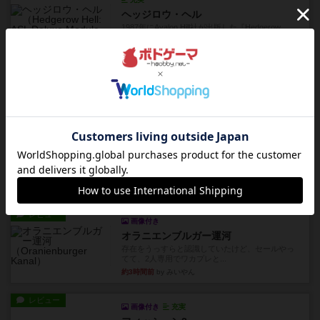
ヘッジロウ・ヘル
1987年にAvalon Hill社が出版した『Hedgerow
He...
約3時間前
by Chaco
レビュー
充実
ストリート・オブ・ファイア：ASLデラックスモジュール1
1985年にAvalon Hill社が出版した『Streets of ...
約3時間前
by Chaco
レビュー
ペガサス橋
1997年にAvalon Hill社が出版した『Pegasus Bri...
約3時間前
by Chaco
レビュー
画像付き
オラニエンブルガー運河
存在をうっすらと認識していたけど、セールやっ
てて、2人専用でワカプレと...
約3時間前
by みいやん
レビュー
画像付き
充実