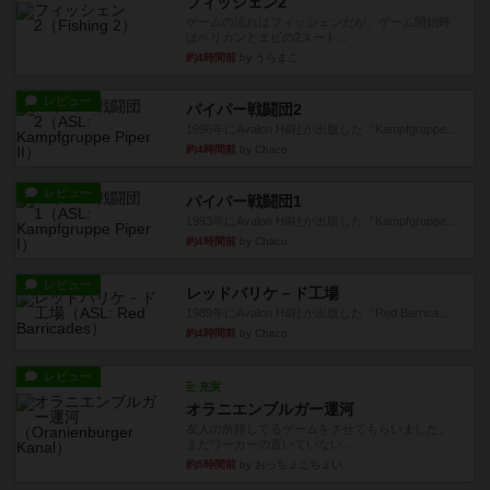
フィッシェン2
ゲームの流れはフィッシェンだが、ゲーム開始時
はペリカンとエビの2スート...
約4時間前
by うらまこ
レビュー
パイパー戦闘団2
1996年にAvalon Hill社が出版した『Kampfgruppe...
約4時間前
by Chaco
レビュー
パイパー戦闘団1
1993年にAvalon Hill社が出版した『Kampfgruppe...
約4時間前
by Chaco
レビュー
レッドバリケ－ド工場
1989年にAvalon Hill社が出版した『Red Barrica...
約4時間前
by Chaco
レビュー
充実
オラニエンブルガー運河
友人の所持してるゲームをさせてもらいました。
まだワーカーの置いていない...
約5時間前
by おっちょこちょい