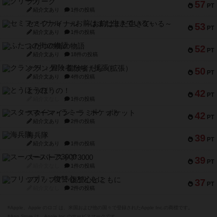
クリーグ
57
PT
紹介文あり
1件の投稿
セミファイナル ～お前はまだ生きている～
53
PT
紹介文あり
1件の投稿
ふたつの街の物語
52
PT
紹介文あり
18件の投稿
クランク! ：冒険者たち（拡張）
50
PT
紹介文あり
4件の投稿
とうほうの！
42
PT
紹介文なし
1件の投稿
スターマイン・ラミー ポケット
42
PT
紹介文あり
2件の投稿
海兵隊
39
PT
紹介文あり
1件の投稿
スーパーストア3000
39
PT
紹介文なし
1件の投稿
フリップ７：復讐心とともに
37
PT
紹介文なし
2件の投稿
※Apple、Apple のロゴ は、米国および他の国々で登録されたApple Inc.の商標です。
※App Store は、Apple Inc.のサービスマークです。