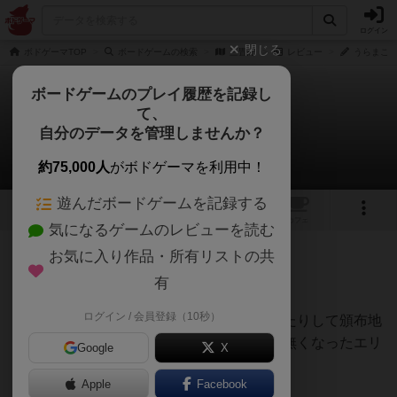
ログイン
閉じる
ボドゲーマTOP
ボードゲームの検索
三畳紀
レビュー
うらまこさ
ボードゲームのプレイ履歴を記録し
て、
三畳紀
自分のデータを管理しませんか？
うらまこさんのレビュー
約75,000人
がボドゲーマを利用中！
遊んだボードゲームを記録する
1
3
トップ
画像
動画
レビュー
カフェ
気になるゲームのレビューを読む
お気に入り作品・所有リストの共
105名
2名
0
約1年前
有
ログイン / 会員登録（10秒）
自分の恐竜を大陸移動させたり、繁殖させたりして頒布地
を広げていき、ゲーム終了時には繋がりが無くなったエリ
Google
X
アごとにマジョリティ得点を獲得します。
Apple
Facebook