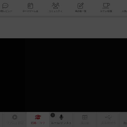
索
新着レビュー
ボードゲーム会
コミュニティ
掲示板一覧
1
リプレイ
日記
戦略
・コツ
ルール
/インスト
掲示板
拡張/関連
作
次