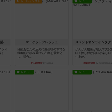
ルール/インスト
レビュー
遺跡
マーケットフレッシュ
メメントオンラインタク
ニツィ
目的あなたの店先に農産物の木箱を
どんどん物量が増えて大変
探し
戦略的に積み重ねて在庫を最大化
いく押し付け合いが楽しい
し、競合...
り上が...
約14時間前
by jurong
約14時間前
by nekomanma
レビュー
レビュー