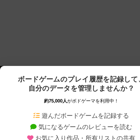
ボードゲームのプレイ履歴を記録して
自分のデータを管理しませんか？
約75,000人
がボドゲーマを利用中！
ボドゲーマTOP
ボードゲーム通販
遊んだボードゲームを記録する
気になるゲームのレビューを読む
ボードゲームを検索する
新作・再入荷情報
お気に入り作品・所有リストの共有
ボードゲームの新着レビュー
定番ボードゲームの通販