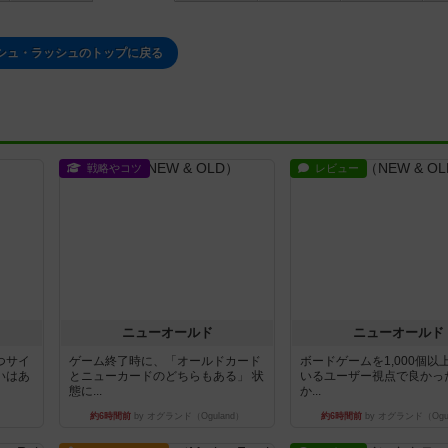
シュ・ラッシュのトップに戻る
戦略やコツ
レビュー
ニューオールド
ニューオールド
つサイ
ゲーム終了時に、「オールドカード
ボードゲームを1,000個以
いはあ
とニューカードのどちらもある」 状
いるユーザー視点で良かっ
態に...
か...
約6時間前
by オグランド（Oguland）
約6時間前
by オグランド（Ogu