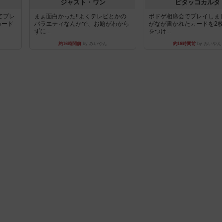
ジャスト・ワン
ピタッコカルタ
てプレ
まぁ面白かった‼️よくテレビとかの
ボドゲ相席会でプレイしま
カード
バラエティなんかで、お題がわから
がなが書かれたカードを2
ずに...
をつけ...
約16時間前
by みいやん
約16時間前
by みいやん