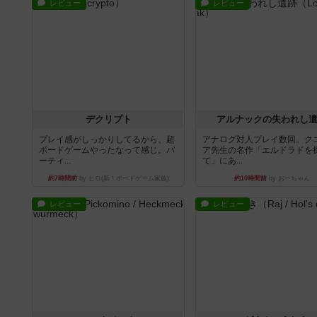
レビュー
レビュー
デクリプト
アルナックの失われし
プレイ感がしっかりしてるから、超
アナログ対人プレイ数回。ク
ボードゲームやったなって感じ。パ
ア先生の名作「エルドラドを
ーティ...
て」にあ...
約7時間前
by ヒロ(新！ボードゲーム家族)
約10時間前
by おーちゃん
レビュー
レビュー