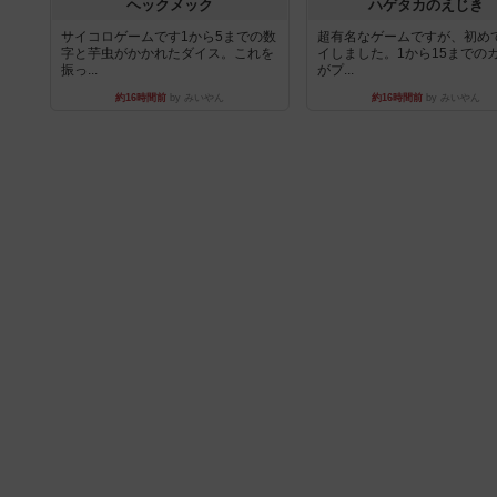
ヘックメック
ハゲタカのえじき
サイコロゲームです1から5までの数
超有名なゲームですが、初め
字と芋虫がかかれたダイス。これを
イしました。1から15までの
振っ...
がプ...
約16時間前
by みいやん
約16時間前
by みいやん