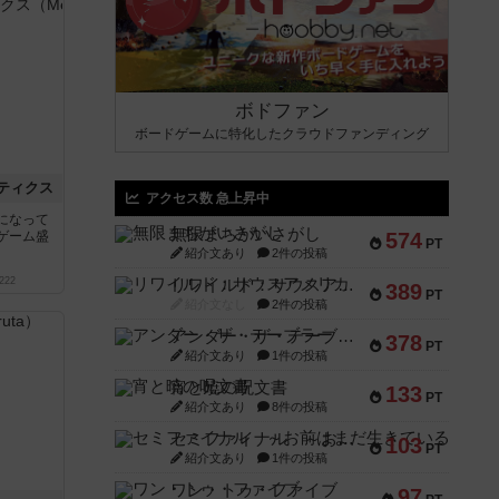
ボドファン
ボードゲームに特化したクラウドファンディング
ティクス
アクセス数 急上昇中
になって
無限まちがいさがし
ゲーム盛
574
PT
紹介文あり
2件の投稿
222
リワイルド：サウスアメリカ
389
PT
紹介文なし
2件の投稿
アンダー・ザ・テーブラー
378
PT
紹介文あり
1件の投稿
宵と暁の呪文書
133
PT
紹介文あり
8件の投稿
セミファイナル ～お前はまだ生きている～
103
PT
紹介文あり
1件の投稿
ワン・トゥ・ファイブ
97