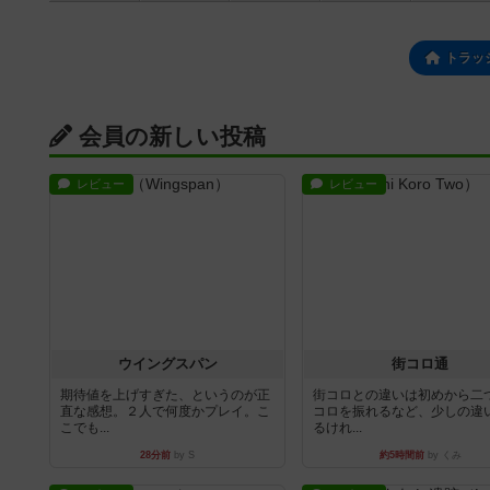
トラッ
会員の新しい投稿
レビュー
レビュー
ウイングスパン
街コロ通
期待値を上げすぎた、というのが正
街コロとの違いは初めから二
直な感想。２人で何度かプレイ。こ
コロを振れるなど、少しの違
こでも...
るけれ...
28分前
by S
約5時間前
by くみ