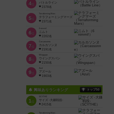
4
バトルライン
位
2378名
Terraforming Mars
5
テラフォーミングマーズ
位
2371名
6 nimmt!
6
ニムト
位
2202名
Carcassonne
7
カルカソンヌ
位
2191名
Wingspan
8
ウイングスパン
位
2150名
Azul
9
アズール
位
1903名
興味ありランキング
トップ50
SCYTHE
1
サイズ -大鎌戦役-
位
2415名
Terraforming Mars