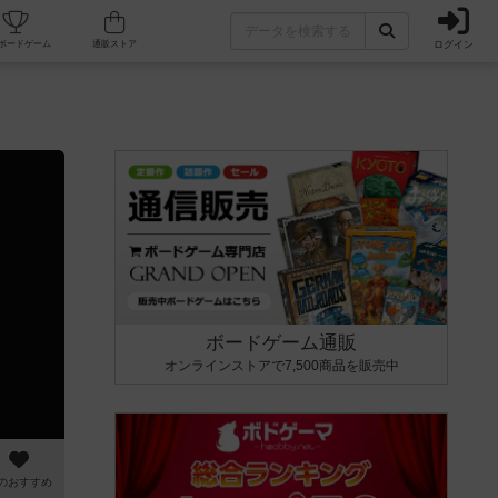
ログイン
カフェ/店舗
人気ボードゲーム
通販ストア
ボードゲーム通販
オンラインストアで7,500商品を販売中
のおすすめ