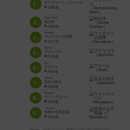
2
テラフォーミングマーズ
位
2395名
Stone Garden
3
枯山水
位
2280名
Viticulture
4
ワイナリーの四季
位
2272名
Agricola
5
アグリコラ
位
2120名
Azul
6
アズール
位
2034名
Splendor
7
宝石の煌き
位
2029名
Wingspan
8
ウイングスパン
位
2006名
7 Wonders
9
世界の七不思議
位
1920名
※Apple、Apple のロゴ は、米国および他の国々で登録された