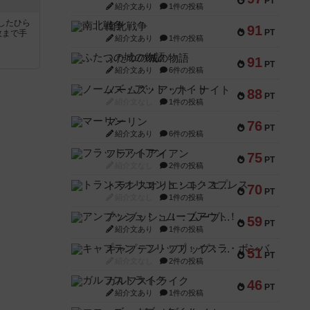
PT
紹介文あり
1件の投稿
したひら
南北戦争
91
PT
枚まで手
紹介文あり
1件の投稿
ふたつの城の物語
91
PT
紹介文あり
6件の投稿
ノームズ・アット・ナイト
88
PT
紹介文なし
1件の投稿
マーリン
76
PT
紹介文あり
6件の投稿
フラットアイアン
75
PT
紹介文なし
2件の投稿
トランスオリエント・エクスプレス
70
PT
紹介文なし
1件の投稿
アンブッシュ！：ムーブアウト！
59
PT
紹介文あり
1件の投稿
キャプテン・フリップ：イスラ・ボンバ
51
PT
紹介文なし
2件の投稿
ガルフストライク
46
PT
紹介文あり
1件の投稿