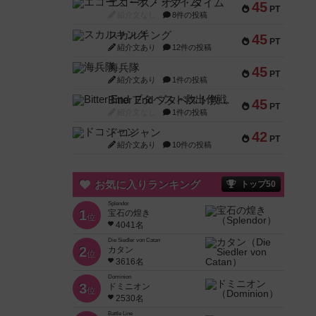
エコーズ・オブ・タイム
45
PT
紹介文なし
8件の投稿
スカルキング
45
PT
紹介文あり
12件の投稿
海兵隊
45
PT
紹介文あり
1件の投稿
Bitter End ブタペスト救出作戦
45
PT
紹介文なし
1件の投稿
ドコジャン
42
PT
紹介文あり
10件の投稿
お気に入りランキング
トップ50
Splendor
1
宝石の煌き
位
4041名
Die Siedler von Catan
2
カタン
位
3616名
Dominion
3
ドミニオン
位
2530名
Battle Line