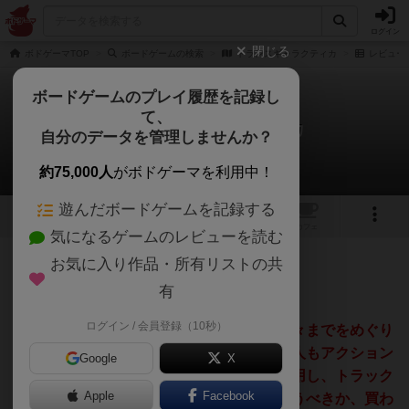
ログイン
閉じる
ボドゲーマTOP
ボードゲームの検索
トランスギャラクティカ
レビュー
ボードゲームのプレイ履歴を記録し
て、
トランスギャラクティカ
自分のデータを管理しませんか？
マツジョン@matz_jonさんのレビュー
約75,000人
がボドゲーマを利用中！
遊んだボードゲームを記録する
1
1
トップ
画像
動画
レビュー
カフェ
気になるゲームのレビューを読む
お気に入り作品・所有リストの共
136名
0名
8ヶ月前
有
ログイン / 会員登録（10秒）
銀河横断の時代がやってきた。彼方の星々までをめぐり
拠点を築き、勢力圏を広げよう。手番外の人もアクション
Google
X
できる相乗りワーカープレイスメントを活用し、トラック
Apple
Facebook
進行で各方面の能力を高めるぞ。さあ、買うべきか、買わ