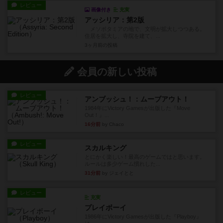
レビュー
画像付き
充実
アッシリア：第2版
メソポタミアの地で、文明が拡大しつつある。
住居を拡大し、寺院を建て、...
3ヶ月前
の投稿
会員の新しい投稿
レビュー
アンブッシュ！：ムーブアウト！
1984年にVictory Gamesが出版した『Move
Out！』...
16分前
by Chaco
レビュー
スカルキング
とにかく楽しい！最高のゲームではと思います。
ルールは多少ゲーム慣れした...
31分前
by ジェイとと
レビュー
充実
プレイボーイ
1986年にVictory Gamesが出版した『Playboy』