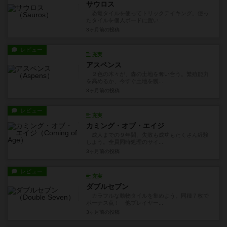
サウロス
恐竜タイルを使ってトリックテイキング。使っ
たタイルを個人ボードに置い...
3ヶ月前
の投稿
レビュー
充実
アスペンス
２色の木々が、森の土地を奪い合う。繁殖能力
を高めるか、今すぐ土地を獲...
3ヶ月前
の投稿
レビュー
充実
カミング・オブ・エイジ
成人までの９年間、失敗も成功もたくさん経験
しよう。全員同時処理のサイ...
3ヶ月前
の投稿
レビュー
充実
ダブルセブン
カラフルな動物タイルを集めよう。同種７枚で
ボーナス点！ 他プレイヤー...
3ヶ月前
の投稿