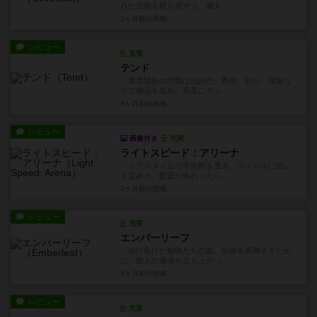
れた土地を取り戻そう。個人...
2ヶ月前
の投稿
レビュー
充実
テンド
異星開拓の活動は自由だ。農業、釣り、採掘な
どで物品を集め、母星にサン...
3ヶ月前
の投稿
レビュー
画像付き
充実
ライトスピード：アリーナ
リアルタイムで宇宙船を置き、ライバルに狙い
を定めろ。配置が終わったら...
3ヶ月前
の投稿
レビュー
充実
エンバーリーフ
焼け焦げた動物たちの森。故郷を再興するため
に、数人の勇者が立ち上がっ...
3ヶ月前
の投稿
レビュー
充実