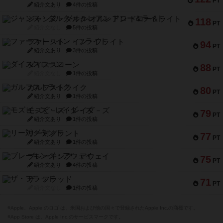
PT
紹介文あり
4件の投稿
ジャンヌ・ダルク-オルレアン ドロー＆ライト
118
PT
紹介文なし
5件の投稿
ファースト・イン・フライト
94
PT
紹介文あり
3件の投稿
ダイススローン
88
PT
紹介文なし
1件の投稿
ガルフストライク
80
PT
紹介文あり
1件の投稿
モズビ－ズ・レイダ－ズ
79
PT
紹介文あり
1件の投稿
リー対グラント
77
PT
紹介文あり
1件の投稿
ブレーキング・アウェイ
75
PT
紹介文あり
4件の投稿
ザ・フラッド
71
PT
紹介文なし
1件の投稿
※Apple、Apple のロゴ は、米国および他の国々で登録されたApple Inc.の商標です。
※App Store は、Apple Inc.のサービスマークです。