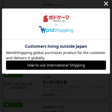
は、...
約1時間前
by Chaco
レビュー
充実
クリーグ
某動画サイトを眺めてたら、海外の方が紹介して
いた2人対戦型のダイスゲー...
約1時間前
by OSAっち
レビュー
画像付き
アグリコラ：牧場の動物たち THE BIG BOX
長らく積みゲーになってましたが、腰を据えてプ
レイできましたのでやってみ...
約3時間前
by くみ
レビュー
充実
宵と暁の呪文書
4/5点呪文を修得したり使い魔にトークンを捧げた
りして得点を増やしてい...
約6時間前
by ワタル
レビュー
画像付き
充実