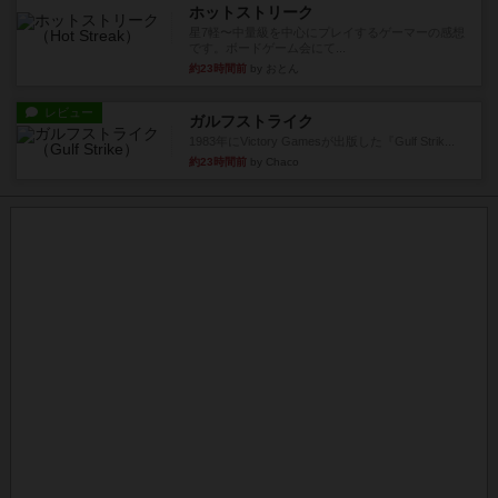
ホットストリーク
星7軽〜中量級を中心にプレイするゲーマーの感想
です。ボードゲーム会にて...
約23時間前
by おとん
レビュー
ガルフストライク
1983年にVictory Gamesが出版した『Gulf Strik...
約23時間前
by Chaco