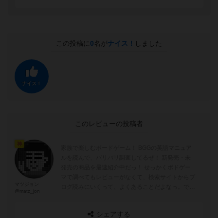
この投稿に
0
名が
ナイス！
しました
ナイス！
このレビューの投稿者
神
家族で楽しむボードゲーム！ BGGの英語マニュア
ルを読んで、バリバリ調査してるぜ！ 新発売・未
発売の商品を最速紹介中だっ！ せっかくボドゲー
マで調べてもレビューがなくて、検索サイトからブ
マツジョン
ログ読みにいくって、よくあることだよなっ。でも
@matz_jon
「今日のおじさん」ブログなら、ボド...
シェアする