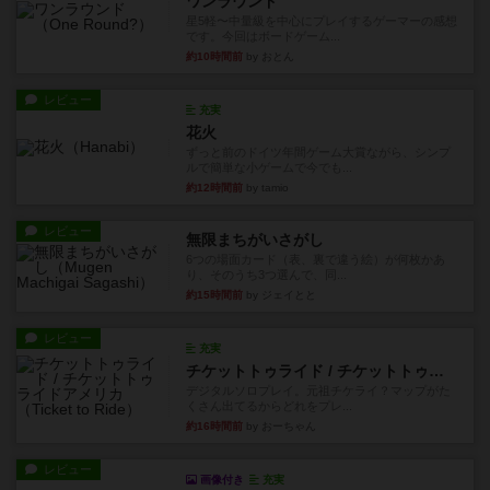
ワンラウンド
星5軽〜中量級を中心にプレイするゲーマーの感想
です。今回はボードゲーム...
約10時間前
by おとん
レビュー
充実
花火
ずっと前のドイツ年間ゲーム大賞ながら、シンプ
ルで簡単な小ゲームで今でも...
約12時間前
by tamio
レビュー
無限まちがいさがし
6つの場面カード（表、裏で違う絵）が何枚かあ
り、そのうち3つ選んで、同...
約15時間前
by ジェイとと
レビュー
充実
チケットトゥライド / チケットトゥライドアメリカ
デジタルソロプレイ。元祖チケライ？マップがた
くさん出てるからどれをプレ...
約16時間前
by おーちゃん
レビュー
画像付き
充実