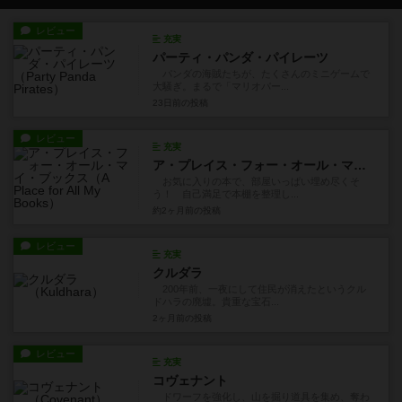
レビュー
充実
パーティ・パンダ・パイレーツ
パンダの海賊たちが、たくさんのミニゲームで
大騒ぎ。まるで「マリオパー...
23日前
の投稿
レビュー
充実
ア・プレイス・フォー・オール・マイ・ブックス
お気に入りの本で、部屋いっぱい埋め尽くそ
う！ 自己満足で本棚を整理し...
約2ヶ月前
の投稿
レビュー
充実
クルダラ
200年前、一夜にして住民が消えたというクル
ドハラの廃墟。貴重な宝石...
2ヶ月前
の投稿
レビュー
充実
コヴェナント
ドワーフを強化し、山を掘り道具を集め、奪わ