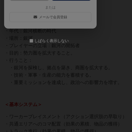
ざるべきか？
または
メールで会員登録
＜テーマ＞
・年代：銀河横断の時代
・場所：銀河
しばらく表示しない
・プレイヤーの立場：銀河の開拓者
・目的：勢力圏を拡大すること。
・行うこと：
・銀河を探検し、拠点を築き、商圏を拡大する。
・技術・軍事・生産の能力を蓄積する。
・重要ミッションを達成し、政治への影響力を増す。
＜基本システム＞
・ワーカープレイスメント（アクション選択肢の早取り）
・共通エリアへのコマ配置（効果の累積、物品の獲得）
・トラック進行（効果の累積、物品の獲得）