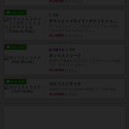
約15時間前
by ジェイとと
レビュー
充実
チケットトゥライド / チケットトゥライドアメリカ
デジタルソロプレイ。元祖チケライ？マップがた
くさん出てるからどれをプレ...
約17時間前
by おーちゃん
レビュー
画像付き
充実
ホットストリーク
星7軽〜中量級を中心にプレイするゲーマーの感想
です。ボードゲーム会にて...
約23時間前
by おとん
レビュー
ガルフストライク
1983年にVictory Gamesが出版した『Gulf Strik...
約24時間前
by Chaco