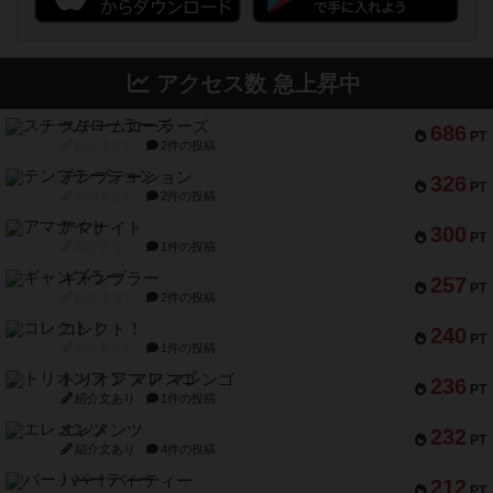
アクセス数 急上昇中
スチームローラーズ
686
PT
紹介文なし
2件の投稿
テンプテーション
326
PT
紹介文なし
2件の投稿
アマナイト
300
PT
紹介文なし
1件の投稿
ギャンブラー
257
PT
紹介文なし
2件の投稿
コレクト！
240
PT
紹介文なし
1件の投稿
トリオンフ ア マレンゴ
236
PT
紹介文あり
1件の投稿
エレメンツ
232
PT
紹介文あり
4件の投稿
バー！パーティー
212
PT