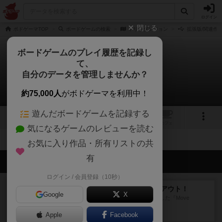
ログイン
閉じる
ボドゲーマTOP
ボードゲームの検索
トリテダンジョン
拡張版/関連作
ボードゲームのプレイ履歴を記録し
て、
トリテダンジョン
自分のデータを管理しませんか？
拡張/関連作品 0件
約75,000人
がボドゲーマを利用中！
遊んだボードゲームを記録する
3
2
トップ
画像
動画
レビュー
カフェ
気になるゲームのレビューを読む
お気に入り作品・所有リストの共
有
会員の新しい投稿
ログイン / 会員登録（10秒）
レビュー
アンブッシュ！：ムーブアウト！
Google
X
1984年にVictory Gamesが出版した『Move
Out！』...
Apple
19分前
by Chaco
Facebook