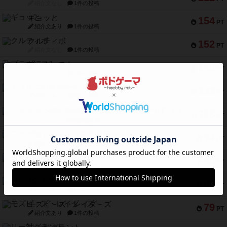
紹介文なし
1件の投稿
ギョッと
154
PT
紹介文あり
1件の投稿
クルティボ
152
PT
紹介文なし
1件の投稿
ブラヴェスト
140
PT
紹介文なし
1件の投稿
ドブル：ポケットモンスター
122
PT
紹介文あり
4件の投稿
ジャンヌ・ダルク-オルレアン ドロー＆ライト
118
PT
紹介文なし
5件の投稿
ファースト・イン・フライト
94
PT
紹介文あり
3件の投稿
ダイススローン
88
PT
紹介文なし
1件の投稿
ガルフストライク
80
PT
紹介文あり
1件の投稿
モズビ－ズ・レイダ－ズ
79
PT
紹介文あり
1件の投稿