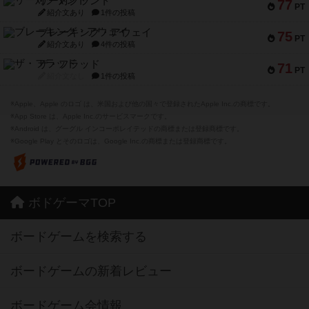
リー対グラント
77
PT
紹介文あり
1件の投稿
ブレーキング・アウェイ
75
PT
紹介文あり
4件の投稿
ザ・フラッド
71
PT
紹介文なし
1件の投稿
※Apple、Apple のロゴ は、米国および他の国々で登録されたApple Inc.の商標です。
※App Store は、Apple Inc.のサービスマークです。
※Android は、グーグル インコーポレイテッドの商標または登録商標です。
※Google Play とそのロゴは、Google Inc.の商標または登録商標です。
ボドゲーマTOP
ボードゲームを検索する
ボードゲームの新着レビュー
ボードゲーム会情報