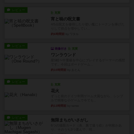
レビュー
充実
宵と暁の呪文書
4/5点呪文を修得したり使い魔にトークンを捧げた
りして得点を増やしてい...
約6時間前
by ワタル
レビュー
画像付き
充実
ワンラウンド
星5軽〜中量級を中心にプレイするゲーマーの感想
です。今回はボードゲーム...
約10時間前
by おとん
レビュー
充実
花火
ずっと前のドイツ年間ゲーム大賞ながら、シンプ
ルで簡単な小ゲームで今でも...
約13時間前
by tamio
レビュー
無限まちがいさがし
6つの場面カード（表、裏で違う絵）が何枚かあ
り、そのうち3つ選んで、同...