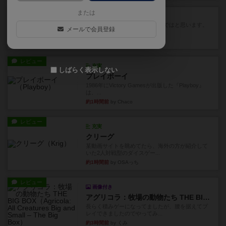
レビュー
または
スカルキング
とにかく楽しい！最高のゲームではと思います。
メールで会員登録
ルールは多少ゲーム慣れした...
33分前
by ジェイとと
レビュー
充実
しばらく表示しない
プレイボーイ
1986年にVictory Gamesが出版した『Playboy』
は、...
約1時間前
by Chaco
レビュー
充実
クリーグ
某動画サイトを眺めてたら、海外の方が紹介して
いた2人対戦型のダイスゲー...
約1時間前
by OSAっち
レビュー
画像付き
アグリコラ：牧場の動物たち THE BIG BOX
長らく積みゲーになってましたが、腰を据えてプ
レイできましたのでやってみ...
約3時間前
by くみ