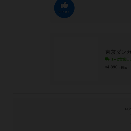
ナイス！
東京ダン
1～2営業日
4,890
¥
（税込）
ログ