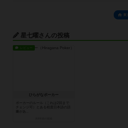
東
星七曜さんの投稿
レビュー
ひらがなポーカー
ポーカーのルール（これは2回まで
チェンジ可）とある程度日本語の語
彙があ...
約8年前
の投稿