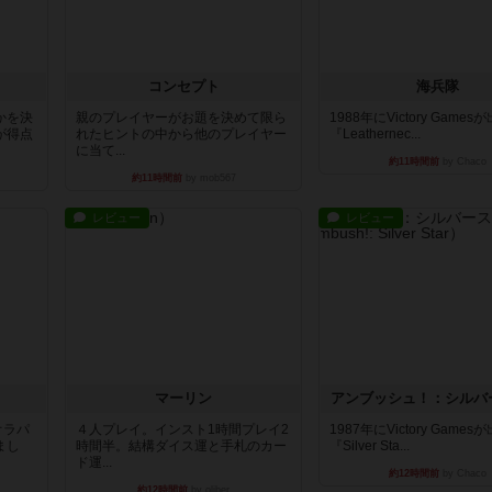
コンセプト
海兵隊
かを決
親のプレイヤーがお題を決めて限ら
1988年にVictory Game
が得点
れたヒントの中から他のプレイヤー
『Leathernec...
に当て...
約11時間前
by Chaco
約11時間前
by mob567
レビュー
レビュー
マーリン
アンブッシュ！：シルバ
オラパ
４人プレイ。インスト1時間プレイ2
1987年にVictory Game
まし
時間半。結構ダイス運と手札のカー
『Silver Sta...
ド運...
約12時間前
by Chaco
約12時間前
by oliber