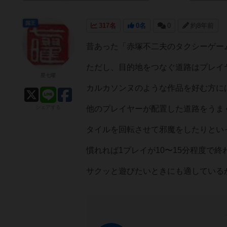
国王
317名
0名
0
約8年前
昔あった「赤塚不二夫のタクシーゲー
ただし、目的地をつなぐ道路はプレイ
星七曜
カルカソンヌのような作品を好む方に
シェアする
他のプレイヤーが配置した道路をうま
タイルを回転させて邪魔をしたりとい
慣れれば1プレイが10〜15分程度で終
サクッと遊びたいときにも適している