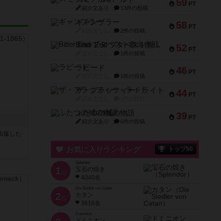
59
PT
紹介文あり
13件の投稿
ギャンブラー
58
PT
紹介文なし
2件の投稿
Bitter End ブタペスト救出作戦
52
PT
紹介文なし
1件の投稿
ラピード
46
PT
紹介文なし
1件の投稿
ザ・フラッフィー・ライト
44
PT
紹介文なし
0件の投稿
ふたつの城の物語
39
PT
紹介文あり
6件の投稿
sが出版した
お気に入りランキング
トップ50
Splendor
1
宝石の煌き
位
4040名
Die Siedler von Catan
2
カタン
位
3616名
Dominion
ドミニオン