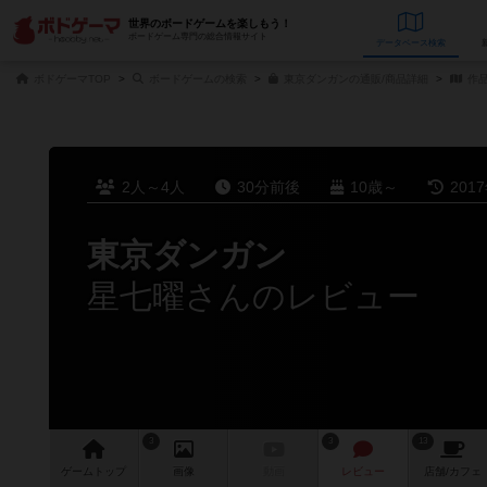
世界のボードゲームを楽しもう！
ボードゲーム専門の総合情報サイト
データベース
検
ボドゲーマTOP
ボードゲームの検索
東京ダンガンの通販/商品詳細
作
2人～4人
30分前後
10歳～
201
東京ダンガン
星七曜さんのレビュー
3
3
13
ゲーム
トップ
画像
動画
レビュー
店舗/
カフェ