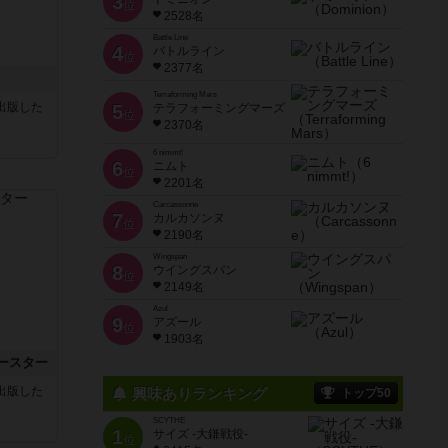
3
位
2528名
Battle Line
4
バトルライン
位
2377名
Terraforming Mars
sが出版した
5
テラフォーミングマーズ
位
2370名
6 nimmt!
6
ニムト
位
2201名
Carcassonne
7
カルカソンヌ
位
2190名
Wingspan
8
ウイングスパン
位
2149名
Azul
9
アズール
位
1903名
ースター
sが出版した
興味ありランキング
トップ50
SCYTHE
1
サイズ -大鎌戦役-
位