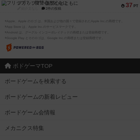
フリップ７：復讐心とともに
37
PT
紹介文なし
2件の投稿
※Apple、Apple のロゴ は、米国および他の国々で登録されたApple Inc.の商標です。
※App Store は、Apple Inc.のサービスマークです。
※Android は、グーグル インコーポレイテッドの商標または登録商標です。
※Google Play とそのロゴは、Google Inc.の商標または登録商標です。
ボドゲーマTOP
ボードゲームを検索する
ボードゲームの新着レビュー
ボードゲーム会情報
メカニクス特集