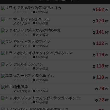
リワイルド：サウスアメリカ
552
PT
紹介文なし
2件の投稿
マーケットフレッシュ
170
PT
紹介文あり
1件の投稿
ファイアー・ブルズ / 火牛陣
141
PT
紹介文なし
1件の投稿
ワン・トゥ・ファイブ
122
PT
紹介文あり
1件の投稿
トランスオリエント・エクスプレス
119
PT
紹介文なし
1件の投稿
フラットアイアン
118
PT
紹介文なし
2件の投稿
エコーズ・オブ・タイム
118
PT
紹介文なし
8件の投稿
南北戦争
79
PT
紹介文あり
1件の投稿
キャプテン・フリップ：イスラ・ボンバ
72
PT
紹介文なし
2件の投稿
メメントオンラインタクティクス