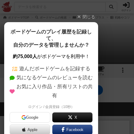
ログイン
閉じる
ボドゲーマTOP
ボードゲームの検索
テトラタワープラス
戦略やコツ
ボードゲームのプレイ履歴を記録し
て、
テトラタワープラス
自分のデータを管理しませんか？
0件の戦略やコツ
約75,000人
がボドゲーマを利用中！
遊んだボードゲームを記録する
1
2
16
トップ
画像
動画
レビュー
カフェ
気になるゲームのレビューを読む
お気に入り作品・所有リストの共
テトラタワープラスのトップに戻る
有
ログイン / 会員登録（10秒）
会員の新しい投稿
Google
X
レビュー
充実
Apple
Facebook
ヘッジロウ・ヘル