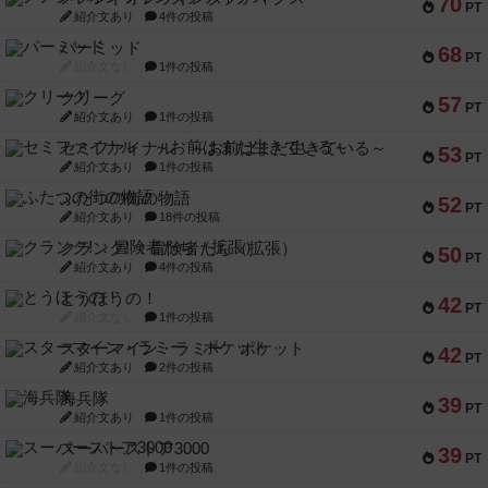
70
PT
紹介文あり
4件の投稿
パーミッド
68
PT
紹介文なし
1件の投稿
クリーグ
57
PT
紹介文あり
1件の投稿
セミファイナル ～お前はまだ生きている～
53
PT
紹介文あり
1件の投稿
ふたつの街の物語
52
PT
紹介文あり
18件の投稿
クランク! ：冒険者たち（拡張）
50
PT
紹介文あり
4件の投稿
とうほうの！
42
PT
紹介文なし
1件の投稿
スターマイン・ラミー ポケット
42
PT
紹介文あり
2件の投稿
海兵隊
39
PT
紹介文あり
1件の投稿
スーパーストア3000
39
PT
紹介文なし
1件の投稿