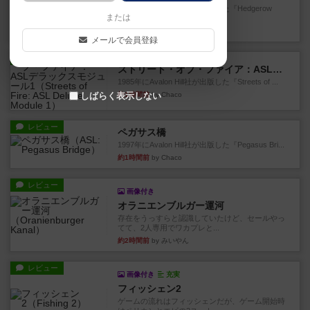
1987年にAvalon Hill社が出版した『Hedgerow
または
He...
約1時間前
by Chaco
メールで会員登録
レビュー
ストリート・オブ・ファイア：ASLデラックスモジュール1
1985年にAvalon Hill社が出版した『Streets of ...
約1時間前
by Chaco
しばらく表示しない
レビュー
ペガサス橋
1997年にAvalon Hill社が出版した『Pegasus Bri...
約1時間前
by Chaco
レビュー
画像付き
オラニエンブルガー運河
存在をうっすらと認識していたけど、セールやっ
てて、2人専用でワカプレと...
約2時間前
by みいやん
レビュー
画像付き
充実
フィッシェン2
ゲームの流れはフィッシェンだが、ゲーム開始時