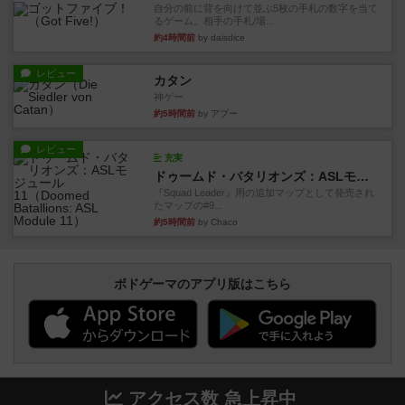
自分の前に背を向けて並ぶ5枚の手札の数字を当て
るゲーム。相手の手札/場...
約4時間前
by daisdice
レビュー
カタン
神ゲー
約5時間前
by アプー
レビュー
充実
ドゥームド・バタリオンズ：ASLモジュール11
『Squad Leader』用の追加マップとして発売され
たマップの#9...
約5時間前
by Chaco
ボドゲーマのアプリ版はこちら
アクセス数 急上昇中