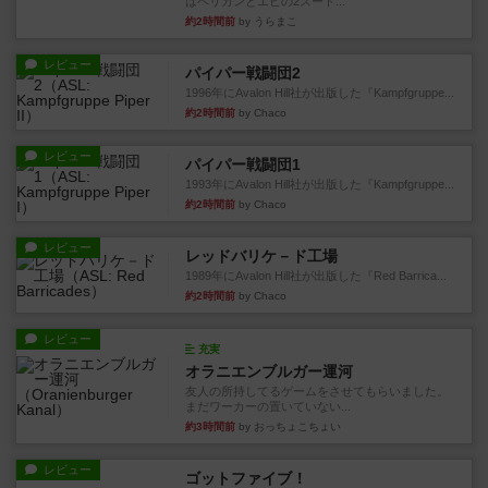
はペリカンとエビの2スート...
約2時間前
by うらまこ
レビュー
パイパー戦闘団2
1996年にAvalon Hill社が出版した『Kampfgruppe...
約2時間前
by Chaco
レビュー
パイパー戦闘団1
1993年にAvalon Hill社が出版した『Kampfgruppe...
約2時間前
by Chaco
レビュー
レッドバリケ－ド工場
1989年にAvalon Hill社が出版した『Red Barrica...
約2時間前
by Chaco
レビュー
充実
オラニエンブルガー運河
友人の所持してるゲームをさせてもらいました。
まだワーカーの置いていない...
約3時間前
by おっちょこちょい
レビュー
ゴットファイブ！