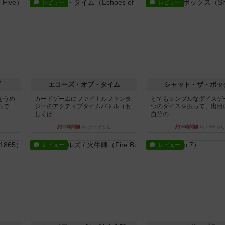
レビュー
レビュー
ブ
エコーズ・オブ・タイム
シャット・ザ・ボッ
をうめ
カードゲームにファイナルファンタ
とてもシンプルなダイスゲ
ムで
ジーのアクティブタイムバトル（も
つのダイスを振って、出目
しくは...
自分の...
約12時間前
by ジェイとと
約13時間前
by OSAっち
レビュー
レビュー