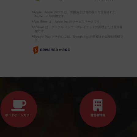
※Apple、Apple のロゴ は、米国および他の国々で登録された
Apple Inc.の商標です。
※App Store は、Apple Inc.のサービスマークです。
※Android は、グーグル インコーポレイテッドの商標または登録商
標です。
※Google Play とそのロゴは、Google Inc.の商標または登録商標で
す。
ボードゲームカフェ
運営者情報