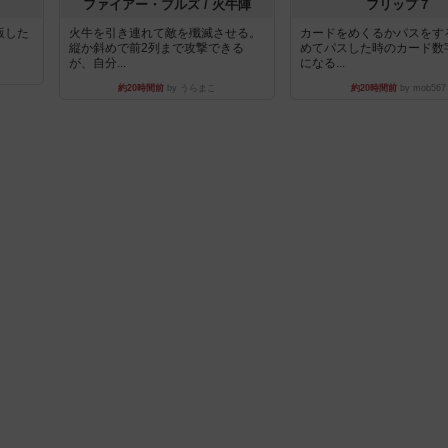
ファイアー・ブルズ / 火牛陣
フリップ７
出版した
火牛を引き連れて敵を殲滅させる。
カードをめくるかパスをす
縦か斜めで前2列まで攻撃できる
めてパスした時のカード数
が、自分...
になる...
約20時間前
by うらまこ
約20時間前
by mob567