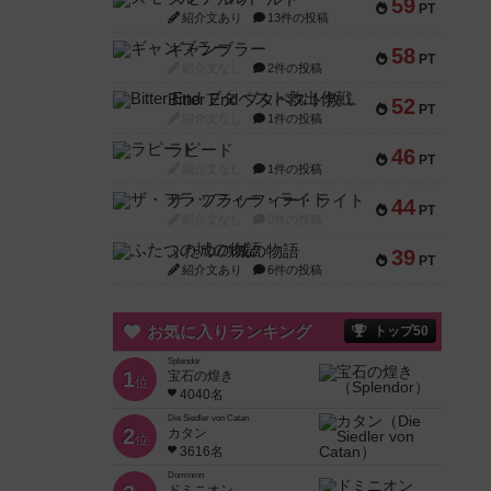
59
PT
紹介文あり
13件の投稿
ギャンブラー
58
PT
紹介文なし
2件の投稿
Bitter End ブタペスト救出作戦
52
PT
紹介文なし
1件の投稿
ラピード
46
PT
紹介文なし
1件の投稿
ザ・フラッフィー・ライト
44
PT
紹介文なし
0件の投稿
ふたつの城の物語
39
PT
紹介文あり
6件の投稿
お気に入りランキング
トップ50
Splendor
1
宝石の煌き
位
4040名
Die Siedler von Catan
2
カタン
位
3616名
Dominion
ドミニオン