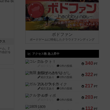
ボドファン
ボードゲームに特化したクラウドファンディング
クス
ーム。2
の合計を
アクセス数 急上昇中
コレクト！
340
PT
紹介文なし
1件の投稿
無限まちがいさがし
322
PT
紹介文あり
2件の投稿
ガルフストライク
217
PT
紹介文あり
1件の投稿
クルティボ
203
PT
紹介文なし
1件の投稿
1809
112
PT