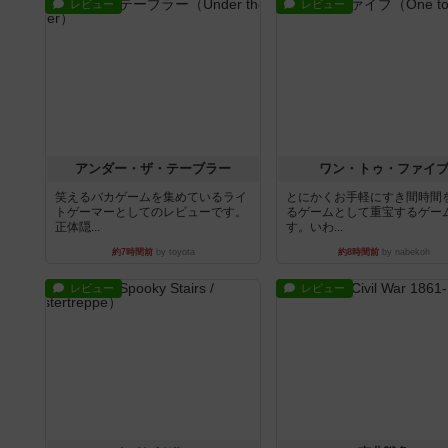
レビュー
レビュー
アンダー・ザ・テーブラー
ワン・トゥ・ファイ
笑えるバカゲームを集めているライ
とにかくお手軽にすき間時間
トゲーマーとしてのレビューです。
るゲームとして重宝するゲー
正体隠...
す。いわ...
約7時間前
by toyota
約8時間前
by nabekoh
レビュー
レビュー