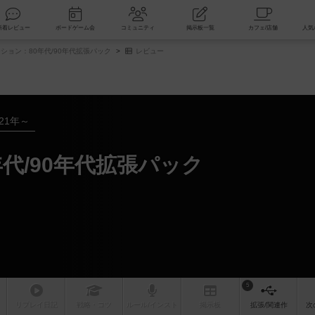
索
新着レビュー
ボードゲーム会
コミュニティ
掲示板一覧
ション：80年代/90年代拡張パック
レビュー
021年～
代/90年代拡張パック
5
リプレイ
日記
戦略
・コツ
ルール
/インスト
掲示板
拡張/関連
作
次