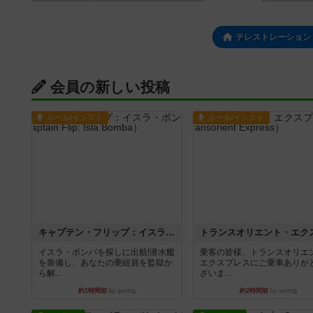
テレストレーション：
会員の新しい投稿
ルール/インスト
ルール/インスト
キャプテン・フリップ：イスラ・ボンバ
イスラ・ボンバを探しに出航!潜水艦
乗客の皆様、トランスオリエ
を装備し、あなたの乗組員を監獄か
エクスプレスにご乗車ありが
ら解...
ざいま...
約1時間前
by jurong
約2時間前
by jurong