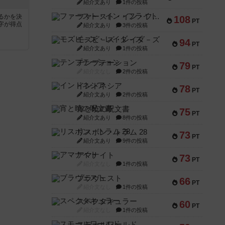
紹介文あり
1件の投稿
ファースト・イン・フライト
るかを決
108
PT
字が得点
紹介文あり
3件の投稿
モズビ－ズ・レイダ－ズ
94
PT
紹介文あり
1件の投稿
テンプテーション
79
PT
紹介文なし
2件の投稿
インドネシア
78
PT
紹介文あり
2件の投稿
宵と暁の呪文書
75
PT
紹介文あり
8件の投稿
リスボン・トラム 28
73
PT
紹介文あり
9件の投稿
アマナイト
73
PT
紹介文なし
1件の投稿
ブラヴェスト
66
PT
紹介文なし
1件の投稿
スペクタキュラー
60
PT
紹介文なし
1件の投稿
スモールワールド