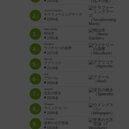
2415名
Terraforming Mars
2
テラフォーミングマーズ
位
2394名
Stone Garden
3
枯山水
位
2281名
Viticulture
4
ワイナリーの四季
位
2272名
Agricola
5
アグリコラ
位
2119名
Azul
6
アズール
位
2034名
Splendor
7
宝石の煌き
位
2028名
Wingspan
8
ウイングスパン
位
2006名
7 Wonders
9
世界の七不思議
位
1919名