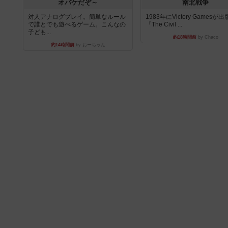
オバケだぞ～
南北戦争
対人アナログプレイ。簡単なルール
1983年にVictory Gamesが
で誰とでも遊べるゲーム。こんなの
『The Civil ...
子ども...
約18時間前
by Chaco
約14時間前
by おーちゃん