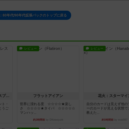
80年代/90年代拡張パックのトップに戻る
レビュー
レビュー
トランスオリエント・エクスプレス
フラットアイアン
花火：スターマイ
ント・
世界に浸れる度 ☆☆☆☆★楽し
自分のカードは見えず他の
とうご
さ ☆☆☆☆★タイパ ☆☆☆☆☆
ーのカードが見える状態で
マンハッ...
教えた...
約3時間前
by DKnewyork
約5時間前
by mob567