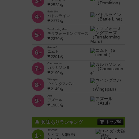
3
位
2528名
Battle Line
4
バトルライン
位
2377名
Terraforming Mars
5
テラフォーミングマーズ
位
2370名
6 nimmt!
6
ニムト
位
2201名
Carcassonne
7
カルカソンヌ
位
2190名
Wingspan
8
ウイングスパン
位
2149名
Azul
9
アズール
位
1903名
興味ありランキング
トップ50
SCYTHE
1
サイズ -大鎌戦役-
位