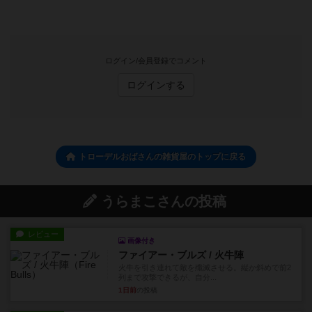
ログイン/会員登録でコメント
ログインする
トローデルおばさんの雑貨屋のトップに戻る
うらまこさんの投稿
レビュー
画像付き
ファイアー・ブルズ / 火牛陣
火牛を引き連れて敵を殲滅させる。縦か斜めで前2
列まで攻撃できるが、自分...
1日前
の投稿