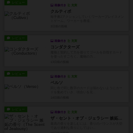
レビュー
画像付き
充実
クルティボ
毎手番2アクションしていくワーカープレイスメン
トゲーム。ワーカーを農場...
3日前
の投稿
レビュー
画像付き
充実
コンダクターズ
魔物と契約して力を借りてゴールを目指すカード
を使ったすごろく。魔物の力...
13日前
の投稿
レビュー
画像付き
充実
ベルソ
同じ色で同じ数字のカードは揃わないようにカー
ドを集めていき、頃合いを見...
14日前
の投稿
レビュー
画像付き
充実
ザ・セント・オブ・ジェラシー 嫉妬の香り
最高の香りを楽しむには、香りのバランスが大切
であり過剰な香りにしてはい...