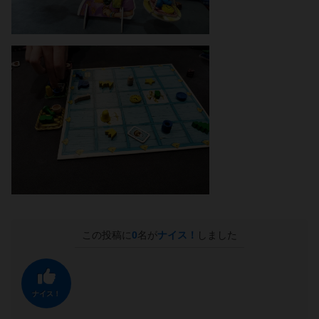
この投稿に
0
名が
ナイス！
しました
ナイス！