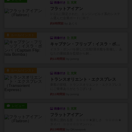
画像付き
充実
フラットアイアン
1~2人に限定された、エンジンビルド系のシステ
ム選んだ企業ボードに街で...
約8時間前
by あくり
ルール/インスト
画像付き
充実
キャプテン・フリップ：イスラ・ボンバ
イスラ・ボンバを探しに出航!潜水艦を装備し、あ
なたの乗組員を監獄から解...
約11時間前
by jurong
ルール/インスト
画像付き
充実
トランスオリエント・エクスプレス
乗客の皆様、トランスオリエント・エクスプレス
にご乗車ありがとうございま...
約11時間前
by jurong
レビュー
画像付き
充実
フラットアイアン
世界に浸れる度 ☆☆☆☆★楽しさ ☆☆☆☆★
タイパ ☆☆☆☆☆マンハッ...
約13時間前
by DKnewyork