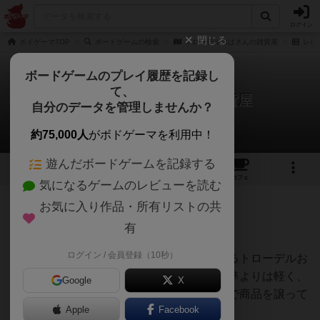
ログイン
閉じる
ボドゲーマTOP
ボードゲームの検索
トローデルおばさんの雑貨屋
レビ
ボードゲームのプレイ履歴を記録し
て、
トローデルおばさんの雑貨屋
自分のデータを管理しませんか？
うらまこさんのレビュー
約75,000人
がボドゲーマを利用中！
遊んだボードゲームを記録する
1
2
9
トップ
画像
動画
レビュー
カフェ
気になるゲームのレビューを読む
お気に入り作品・所有リストの共
131名
0名
0
約1ヶ月前
有
ログイン / 会員登録（10秒）
「まだ、量るかい？」って、強キャラ感あるトローデルお
ばさんは、店にある商品を天秤にのせて基準よりは軽く、
Google
X
他の客より重くできたプレイヤーにはタダで商品を譲って
Apple
Facebook
くれます。