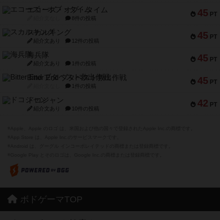
エコーズ・オブ・タイム
45
PT
紹介文なし
8件の投稿
スカルキング
45
PT
紹介文あり
12件の投稿
海兵隊
45
PT
紹介文あり
1件の投稿
Bitter End ブタペスト救出作戦
45
PT
紹介文なし
1件の投稿
ドコジャン
42
PT
紹介文あり
10件の投稿
※Apple、Apple のロゴ は、米国および他の国々で登録されたApple Inc.の商標です。
※App Store は、Apple Inc.のサービスマークです。
※Android は、グーグル インコーポレイテッドの商標または登録商標です。
※Google Play とそのロゴは、Google Inc.の商標または登録商標です。
ボドゲーマTOP