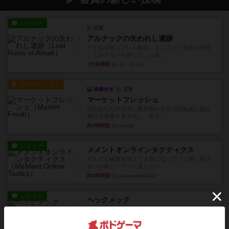
レビュー
充実
アルナックの失われし遺跡
アナログ対人プレイ数回。クニツィア先生の名作
「エルドラドを探して」にあ...
1分未満前
by おーちゃん
ルール/インスト
画像付き
充実
マーケットフレッシュ
目的あなたの店先に農産物の木箱を戦略的に積み
重ねて在庫を最大化し、競合...
約4時間前
by jurong
レビュー
メメントオンラインタクティクス
どんどん物量が増えて大変になっていく押し付け
合いが楽しいゲーム盛り上が...
約5時間前
by nekomanma222
レビュー
ヘックメック
サイコロゲームです1から5までの数字と芋虫がか
かれたダイス。これを振っ...
約6時間前
by みいやん