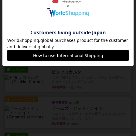
レビュー
ハゲタカのえじき
超有名なゲームですが、初めてプレイしました。1
から15までのカードがプ...
約6時間前
by みいやん
レビュー
ジャスト・ワン
まぁ面白かった‼️よくテレビとかのバラエティなん
かで、お題がわからずに...
約6時間前
by みいやん
レビュー
ピタッコカルタ
ボドゲ相席会でプレイしましたひらがなが書かれ
たカードを2枚まで手をつけ...
約7時間前
by みいやん
ルール/インスト
画像付き
充実
ノームズ・アット・ナイト
ベネボレンス女王は、忠実な臣民を称えるための
祝宴を開こうとしています。...
約7時間前
by jurong
レビュー