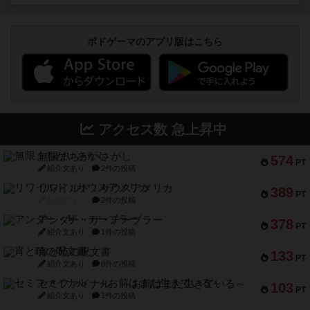
ボドゲーマのアプリ版はこちら
アクセス数 急上昇中
無限まちがいさがし
574
PT
紹介文あり
2件の投稿
リワイルド：サウスアメリカ
389
PT
紹介文なし
2件の投稿
アンダー・ザ・テーブラー
378
PT
紹介文あり
1件の投稿
宵と暁の呪文書
133
PT
紹介文あり
8件の投稿
セミファイナル ～お前はまだ生きている～
103
PT
紹介文あり
1件の投稿