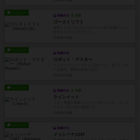
15日前
の投稿
レビュー
画像付き
充実
ゴーストリフト
犠牲になるのは1人だけのホラー系大富豪ゲーム。
数字を上げたり下げたりし...
15日前
の投稿
レビュー
画像付き
ロボット・マスター
ライナークニツィアの２人用ゲーム。各プレイヤ
ーは縦列、横列の担当に分か...
15日前
の投稿
レビュー
画像付き
充実
ラインイット
うまく昇順か降順にカードを並べていき、タイミ
ングよく同じ色を3枚並べた...
15日前
の投稿
レビュー
画像付き
メッシーナ1347