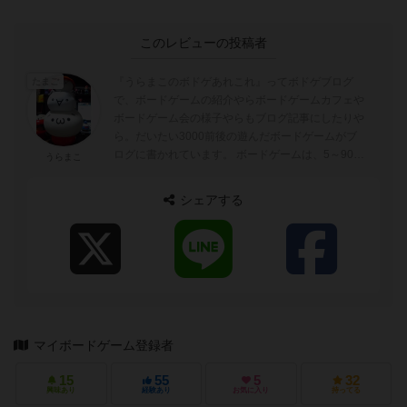
このレビューの投稿者
『うらまこのボドゲあれこれ』ってボドゲブログ
たまご
で、ボードゲームの紹介やらボードゲームカフェや
ボードゲーム会の様子やらもブログ記事にしたりや
ら。だいたい3000前後の遊んだボードゲームがブ
ログに書かれています。 ボードゲームは、5～90分
うらまこ
ぐらいが好みでトリックテイキングゲーム...
シェアする
マイボードゲーム登録者
15
55
5
32
興味あり
経験あり
お気に入り
持ってる