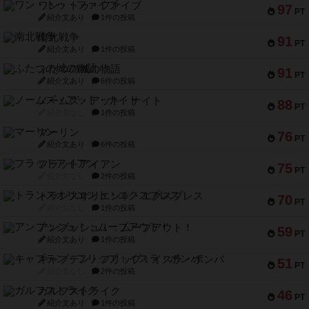
ワン・トゥ・ファイブ
97
PT
紹介文あり
1件の投稿
南北戦争
91
PT
紹介文あり
1件の投稿
ふたつの城の物語
91
PT
紹介文あり
6件の投稿
ノームズ・アット・ナイト
88
PT
紹介文なし
1件の投稿
マーリン
76
PT
紹介文あり
6件の投稿
フラットアイアン
75
PT
紹介文なし
2件の投稿
トランスオリエント・エクスプレス
70
PT
紹介文なし
1件の投稿
アンブッシュ！：ムーブアウト！
59
PT
紹介文あり
1件の投稿
キャプテン・フリップ：イスラ・ボンバ
51
PT
紹介文なし
2件の投稿
ガルフストライク
46
PT
紹介文あり
1件の投稿