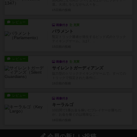
黒死病に立ち向かうべく立ち上がったプレイヤー
達。火消しをしながら人々を...
15日前
の投稿
レビュー
画像付き
充実
パラメント
暫定トリック勝者が発生するビッド式のトリック
テイキングゲーム。1は7、...
15日前
の投稿
レビュー
画像付き
充実
サイレントガーディアンズ
協力型のトリックテイキングゲームで、すべての
トリックで指定された条件に...
16日前
の投稿
レビュー
画像付き
キーラルゴ
10日間で1番お金を稼いだプレイヤーが勝ちだ
が、お金を稼ぐのは簡単なこ...
18日前
の投稿
会員の新しい投稿