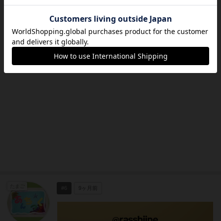
世界『量子将棋』選手権は「将棋ったー」
でもエントリー可能♪
たまご
#6
9ヶ月前