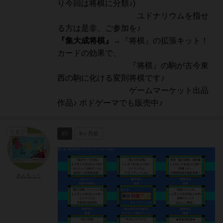
り今回は将棋に分類♪)
ユドナリウムを指せ
る方は是非、ご参加を♪
『集大成将棋』
→『将棋』の拡張キット！
カードの効果で、
『将棋』の駒が古今東
西の駒に化ける変則将棋です♪
ゲームマーケット出品
作品♪ ボドゲーマでも販売中♪
たまご
#3
9ヶ月前
あんちっく