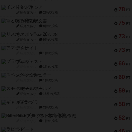
インドネシア
78
PT
紹介文あり
2件の投稿
宵と暁の呪文書
75
PT
紹介文あり
8件の投稿
リスボン・トラム 28
73
PT
紹介文あり
9件の投稿
アマナイト
73
PT
紹介文なし
1件の投稿
ブラヴェスト
66
PT
紹介文なし
1件の投稿
スペクタキュラー
60
PT
紹介文なし
1件の投稿
スモールワールド
59
PT
紹介文あり
13件の投稿
ギャンブラー
58
PT
紹介文なし
2件の投稿
Bitter End ブタペスト救出作戦
52
PT
紹介文なし
1件の投稿
ラピード
46