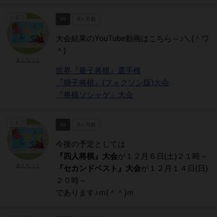
たまご
#8
8ヶ月前
大会結果のYouTube動画はこちら～♪＼(＾ワ
＾)
あんちっく
世界『量子将棋』選手権
『獅子将棋』(フォクソン版)大会
『将棋ソシャゲ』大会
たまご
#9
8ヶ月前
今後の予定としては
『四人将棋』大会
が１２月６日(土)２１時～
あんちっく
『セカンドベスト』大会
が１２月１４日(日)
２０時～
であります♪ｍ(＾＾)ｍ