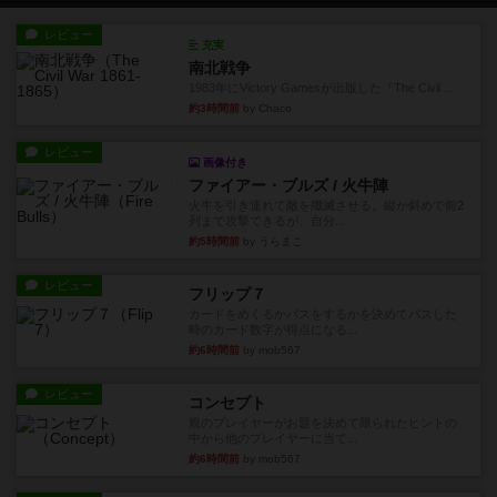
レビュー
充実
南北戦争
1983年にVictory Gamesが出版した『The Civil ...
約3時間前
by Chaco
レビュー
画像付き
ファイアー・ブルズ / 火牛陣
火牛を引き連れて敵を殲滅させる。縦か斜めで前2
列まで攻撃できるが、自分...
約5時間前
by うらまこ
レビュー
フリップ７
カードをめくるかパスをするかを決めてパスした
時のカード数字が得点になる...
約6時間前
by mob567
レビュー
コンセプト
親のプレイヤーがお題を決めて限られたヒントの
中から他のプレイヤーに当て...
約6時間前
by mob567