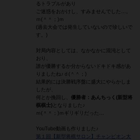
るトラブルがあり
ご迷惑をおかけし、すみませんでした…。
ｍ(＾＾；)ｍ
(過去大会では発生していないので珍しいで
す。)
対局内容としては、なかなかに混沌として
おり、
誰が優勝するか分からないドキドキ感があ
りましたね♪ｄ(＾＾；)
結果的には決勝戦序盤に盛大にやらかしま
したが、
何とか挽回し、
優勝者：あんちっく
(新型将
棋棋士)
となりました♪
ｍ(＾＾；)ｍギリギリだった…
YouTube動画も作りました♪
第１回【新型将棋サロン】チャンピオン大