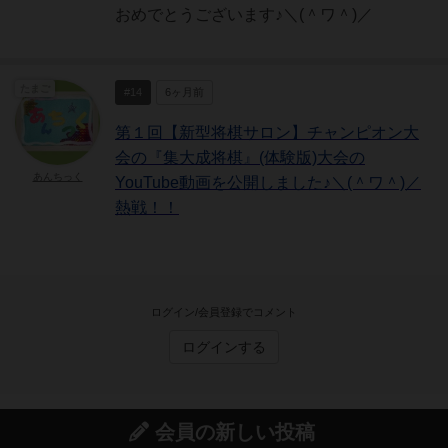
おめでとうございます♪＼(＾ワ＾)／
たまご
#14
6ヶ月前
第１回【新型将棋サロン】チャンピオン大
会の『集大成将棋』(体験版)大会の
あんちっく
YouTube動画を公開しました♪＼(＾ワ＾)／
熱戦！！
ログイン/会員登録でコメント
ログインする
会員の新しい投稿