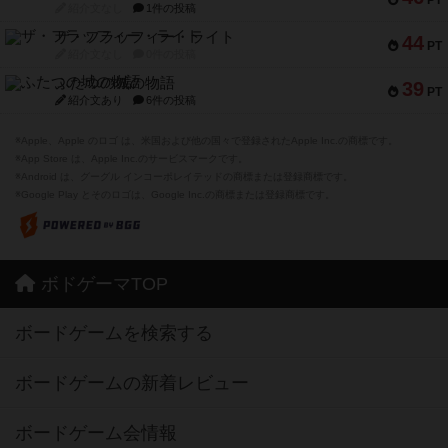
PT
紹介文なし
1件の投稿
ザ・フラッフィー・ライト
44
PT
紹介文なし
0件の投稿
ふたつの城の物語
39
PT
紹介文あり
6件の投稿
※Apple、Apple のロゴ は、米国および他の国々で登録されたApple Inc.の商標です。
※App Store は、Apple Inc.のサービスマークです。
※Android は、グーグル インコーポレイテッドの商標または登録商標です。
※Google Play とそのロゴは、Google Inc.の商標または登録商標です。
ボドゲーマTOP
ボードゲームを検索する
ボードゲームの新着レビュー
ボードゲーム会情報