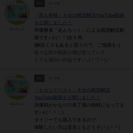
たまご
#10
8ヶ月前
『四人将棋』大会の棋譜解説YouTube動画
を公開しました！
あんちっく
準優勝者「あんちっく」による棋譜解説動
画です♪ｄ(＾＾)全５局
(解説ミスもあると思うので、ご指摘を♪)
色々な技や戦術が飛び交っていて
とても面白い作品です♪＼(＾ワ＾)／
たまご
#11
8ヶ月前
『セカンドベスト』大会の棋譜解説
YouTube動画を公開しました！
あんちっく
決勝戦がかなりの長丁場の熱戦になってま
す♪ｄ(＾＾；)
ダイソーでも購入できるので
体験したい方は是非ともどうぞ♪＼(＾＾)