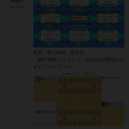
あんちっく
世界『量子将棋』選手権、
『獅子将棋』(フォクソン版)大会が開催され
ます！＼(＾ワ＾)／