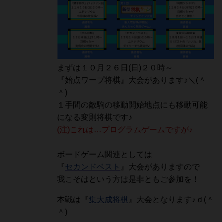
まずは１０月２６日(日)２０時～
『始点ワープ将棋』大会があります♪＼(＾
＾)
１手間の敵駒の移動開始地点にも移動可能
になる変則将棋です♪
(注)これは…プログラムゲームですが♪
ボードゲーム関連としては
『
セカンドベスト
』大会がありますので
我こそはという方は是非ともご参加を！
本戦は『
集大成将棋
』大会となります♪ｄ(＾
＾)