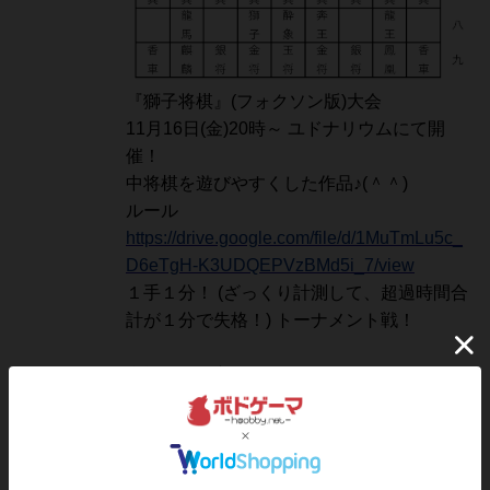
『獅子将棋』(フォクソン版)大会
11月16日(金)20時～ ユドナリウムにて開
催！
中将棋を遊びやすくした作品♪(＾＾)
ルール
https://drive.google.com/file/d/1MuTmLu5c_
D6eTgH-K3UDQEPVzBMd5i_7/view
１手１分！ (ざっくり計測して、超過時間合
計が１分で失格！) トーナメント戦！
参戦したい方は
あんちっくまでご連絡を♪＼(＾＾)
あんちっく公式サイト
の末尾に連絡先があ
ります♪
あんちっくのＸアカウント
はここ♪