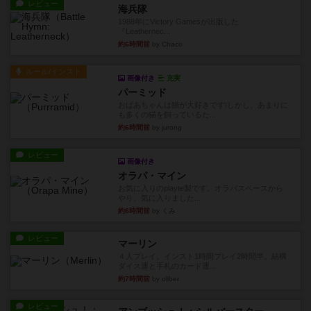
レビュー
海兵隊
1988年にVictory Gamesが出版した
『Leathernec...
約6時間前
by Chaco
ルール/インスト
画像付き
充実
パーミッド
おばあちゃんは猫が大好きです!しかし、あまりに
も多くの猫を飼っているた...
約6時間前
by jurong
レビュー
画像付き
オラパ・マイン
お気に入りのplayte製です。オラパスペースから
やり、気に入りました...
約6時間前
by くみ
レビュー
マーリン
４人プレイ。インスト1時間プレイ2時間半。結構
ダイス運と手札のカード運...
約7時間前
by oliber
レビュー