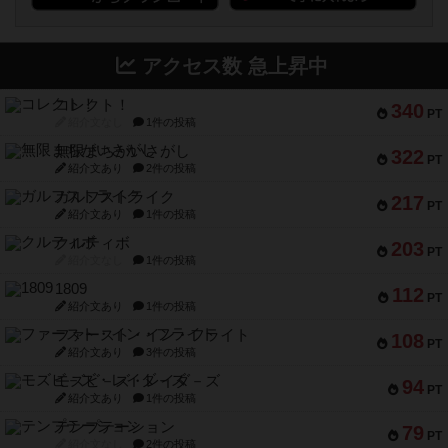
アクセス数 急上昇中
コレクト！
340
PT
紹介文なし
1件の投稿
無限まちがいさがし
322
PT
紹介文あり
2件の投稿
ガルフストライク
217
PT
紹介文あり
1件の投稿
クルティボ
203
PT
紹介文なし
1件の投稿
1809
112
PT
紹介文あり
1件の投稿
ファースト・イン・フライト
108
PT
紹介文あり
3件の投稿
モズビ－ズ・レイダ－ズ
94
PT
紹介文あり
1件の投稿
テンプテーション
79
PT
紹介文なし
2件の投稿