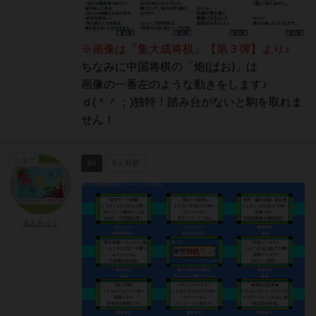
※画像は『集大成将棋』【第３弾】より♪
ちなみに中国将棋の「炮(ぱお)」は
画像の一番左のような動きをします♪
ｄ(＾＾；)独特！踏み台がないと駒を取れま
せん！
たまご
#4
9ヶ月前
あんちっく