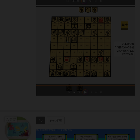
たまご
#5
9ヶ月前