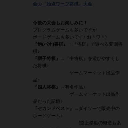
会の『始点ワープ将棋』大会
今後の大会もお楽しみに！
プログラムゲームも多いですが
ボードゲームも多いです♪ｄ(＾ワ＾)
『炮(パオ)将棋』
→『将棋』で遊べる変則将
棋♪
『獅子将棋』
→『中将棋』を遊びやすくし
た将棋♪
ゲームマーケット出品作
品♪
『四人将棋』
→有名作品♪
ゲームマーケット出品作
品だった記憶♪
『セカンドベスト』
→ダイソーで販売中の
ボードゲーム♪
(盤上移動の概念もあ