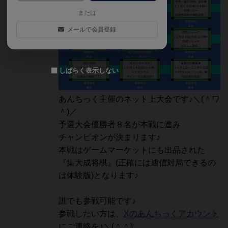
または
メールで会員登録
しばらく表示しない
あんちっく主催のネット上大会です♪＼(＾ワ
＾)／
予選大会優勝者８名が本戦に進み
チャンピオンが決まります♪
本戦はゲームマーケットにも出品された
『集大成将棋』(正確には通信対局できるの
は体験版)となります♪
誰でも参戦可能です♪
参戦したい方は、
Xのあんちっくアカウント
にご連絡を♪＼(＾＾)