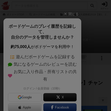
ログイン
閉じる
ボドゲーマTOP
ボードゲームの検索
将棋
集大成将棋2019【第1、2、
ボードゲームのプレイ履歴を記録し
て、
集大成将棋2019
自分のデータを管理しませんか？
第１回【新型将棋サロン】チャンピオン大会！開幕！
約75,000人
がボドゲーマを利用中！
遊んだボードゲームを記録する
12
24
2
トップ
画像
動画
レビュー
カフェ
気になるゲームのレビューを読む
お気に入り作品・所有リストの共
たまご
473名
が閲覧
10ヶ月前
有
第１回【新型将棋サロン】チャン
ログイン / 会員登録（10秒）
ピオン大会！開幕！
（
14）
あんちっく
Google
X
その他の告知・宣伝等
Apple
Facebook
シェアする