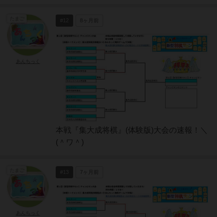
たまご
#12
8ヶ月前
あんちっく
本戦『集大成将棋』(体験版)大会の速報！＼
(＾ワ＾)
たまご
#13
7ヶ月前
あんちっく