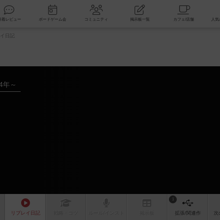
索
新着レビュー
ボードゲーム会
コミュニティ
掲示板一覧
イ日記
24年～
1
リプレイ
日記
戦略
・コツ
ルール
/インスト
掲示板
拡張/関連
作
次