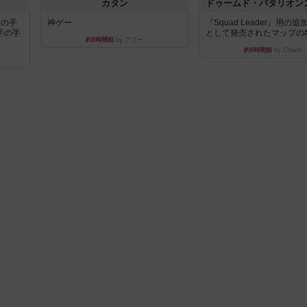
カタン
枚の手
神ゲー
『Squad Leader』用の
手の手
として発売されたマップの#9.
約5時間前
by アプー
約6時間前
by Chaco