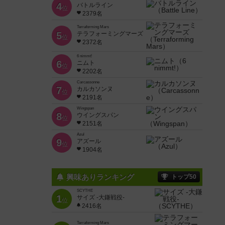
4
バトルライン
位
2379名
Terraforming Mars
5
テラフォーミングマーズ
位
2372名
6 nimmt!
6
ニムト
位
2202名
Carcassonne
7
カルカソンヌ
位
2191名
Wingspan
8
ウイングスパン
位
2151名
Azul
9
アズール
位
1904名
興味ありランキング
トップ50
SCYTHE
1
サイズ -大鎌戦役-
位
2416名
Terraforming Mars