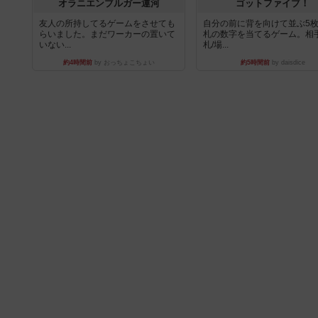
オラニエンブルガー運河
ゴットファイブ！
友人の所持してるゲームをさせても
自分の前に背を向けて並ぶ5
らいました。まだワーカーの置いて
札の数字を当てるゲーム。相
いない...
札/場...
約4時間前
by おっちょこちょい
約5時間前
by daisdice