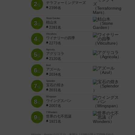
2
テラフォーミングマーズ
位
2396名
Stone Garden
3
枯山水
位
2281名
Viticulture
4
ワイナリーの四季
位
2273名
Agricola
5
アグリコラ
位
2120名
Azul
6
アズール
位
2034名
Splendor
7
宝石の煌き
位
2031名
Wingspan
8
ウイングスパン
位
2007名
7 Wonders
9
世界の七不思議
位
1921名
※Apple、Apple のロゴ は、米国および他の国々で登録された