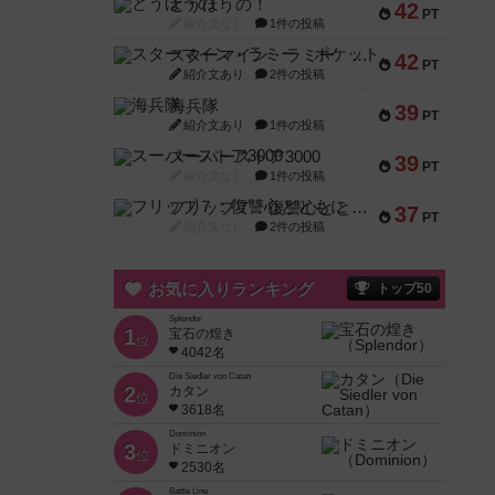
とうほうの！
42
PT
紹介文なし
1件の投稿
スターマイン・ラミー ポケット
42
PT
紹介文あり
2件の投稿
海兵隊
39
PT
紹介文あり
1件の投稿
スーパーストア3000
39
PT
紹介文なし
1件の投稿
フリップ７：復讐心とともに
37
PT
紹介文なし
2件の投稿
お気に入りランキング
トップ50
Splendor
1
宝石の煌き
位
4042名
Die Siedler von Catan
2
カタン
位
3618名
Dominion
3
ドミニオン
位
2530名
Battle Line