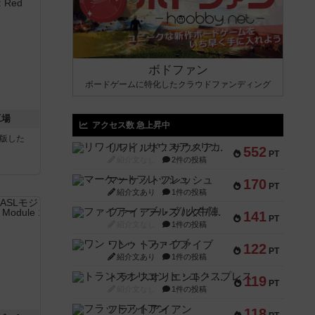
ボドファン
ボードゲームに特化したクラウドファンディング
工場
アクセス数 急上昇中
が出版した
リワイルド：サウスアメリカ
552
PT
紹介文なし
2件の投稿
マーケットフレッシュ
170
PT
紹介文あり
1件の投稿
ファイアー・ブルズ / 火牛陣
141
PT
紹介文なし
1件の投稿
ワン・トゥ・ファイブ
122
PT
紹介文あり
1件の投稿
トランスオリエント・エクスプレス
119
PT
紹介文なし
1件の投稿
フラットアイアン
118