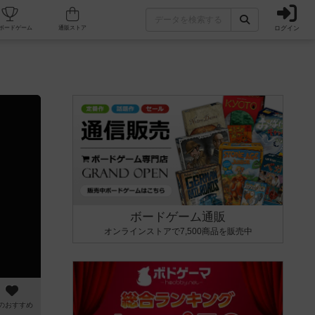
ログイン
カフェ/店舗
人気ボードゲーム
通販ストア
ボードゲーム通販
オンラインストアで7,500商品を販売中
のおすすめ