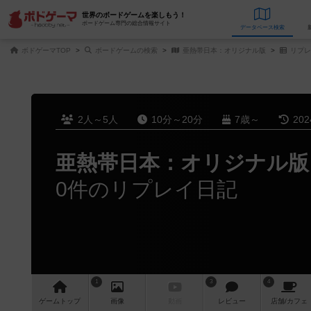
世界のボードゲームを楽しもう！
ボードゲーム専門の総合情報サイト
データベース
検
ボドゲーマTOP
ボードゲームの検索
亜熱帯日本：オリジナル版
リプレ
2人～5人
10分～20分
7歳～
20
亜熱帯日本：オリジナル版
0件のリプレイ日記
1
3
4
ゲーム
トップ
画像
動画
レビュー
店舗/
カフェ