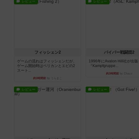
レビュー
レビュー
フィッシェン2
パイパー戦闘団2
ゲームの流れはフィッシェンだが、
1996年にAvalon Hill社が出
ゲーム開始時はペリカンとエビの2
『Kampfgruppe...
スート...
約3時間前
by Chaco
約3時間前
by うらまこ
レビュー
レビュー