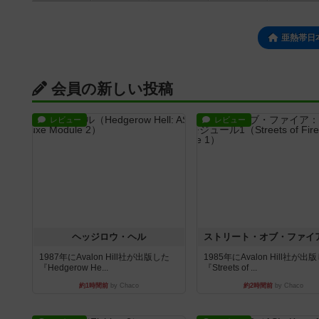
亜熱帯日
会員の新しい投稿
レビュー
レビュー
ヘッジロウ・ヘル
1987年にAvalon Hill社が出版した
1985年にAvalon Hill社が出
『Hedgerow He...
『Streets of ...
約1時間前
by Chaco
約2時間前
by Chaco