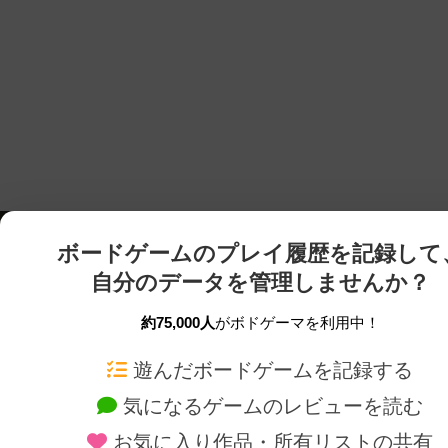
ボードゲームのプレイ履歴を記録して
自分のデータを管理しませんか？
約75,000人
がボドゲーマを利用中！
ボドゲーマTOP
ボードゲーム通販
遊んだボードゲームを記録する
気になるゲームのレビューを読む
ボードゲームを検索する
新作・再入荷情報
お気に入り作品・所有リストの共有
ボードゲームの新着レビュー
定番ボードゲームの通販