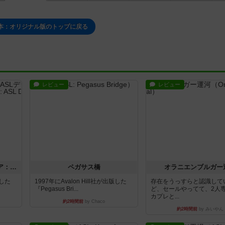
本：オリジナル版のトップに戻る
レビュー
レビュー
ストリート・オブ・ファイア：ASLデラックスモジュール1
ペガサス橋
オラニエンブルガー
版した
1997年にAvalon Hill社が出版した
存在をうっすらと認識して
『Pegasus Bri...
ど、セールやってて、2人
カプレと...
約2時間前
by Chaco
約2時間前
by みいやん