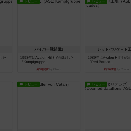
レビュー
レビュー
パイパー戦闘団1
レッドバリケ－ド
版した
1993年にAvalon Hill社が出版した
1989年にAvalon Hill社
『Kampfgruppe...
『Red Barrica...
約3時間前
by Chaco
約3時間前
by Chaco
レビュー
レビュー