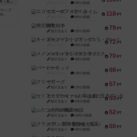
PT
ドゥームド・バタリオンズ：ASLモジュール11
紹介文なし
2件の投稿
追加マップ
エコーズ・オブ・タイム
118
PT
..
紹介文なし
8件の投稿
南北戦争
79
PT
紹介文あり
1件の投稿
キャプテン・フリップ：イスラ・ボンバ
72
PT
紹介文なし
2件の投稿
メメントオンラインタクティクス
70
PT
紹介文あり
4件の投稿
パーミッド
68
PT
紹介文なし
1件の投稿
クリーグ
57
PT
紹介文あり
1件の投稿
セミファイナル ～お前はまだ生きている～
53
PT
紹介文あり
1件の投稿
ふたつの街の物語
52
PT
紹介文あり
18件の投稿
クランク! ：冒険者たち（拡張）
50
PT
紹介文あり
4件の投稿