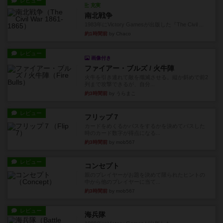
レビュー
充実
南北戦争
1983年にVictory Gamesが出版した『The Civil ...
約1時間前
by Chaco
レビュー
画像付き
ファイアー・ブルズ / 火牛陣
火牛を引き連れて敵を殲滅させる。縦か斜めで前2
列まで攻撃できるが、自分...
約3時間前
by うらまこ
レビュー
フリップ７
カードをめくるかパスをするかを決めてパスした
時のカード数字が得点になる...
約3時間前
by mob567
レビュー
コンセプト
親のプレイヤーがお題を決めて限られたヒントの
中から他のプレイヤーに当て...
約3時間前
by mob567
レビュー
海兵隊