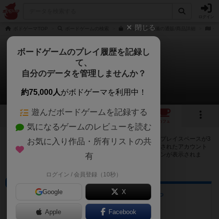
ログイン
閉じる
ボドゲーマTOP
ボードゲームの検索
ヘルメスの流儀の通販/商品詳細
作
ボードゲームのプレイ履歴を記録し
て、
ヘルメスの流儀
自分のデータを管理しませんか？
3店のカフェ/スペースが提供中
約75,000人
がボドゲーマを利用中！
遊んだボードゲームを記録する
4
1
3
トップ
画像
動画
レビュー
カフェ
気になるゲームのレビューを読む
ヘルメスの流儀で遊ぶことができるボードゲームカフェ・プレイスペースが3
お気に入り作品・所有リストの共
店登録されています。公開プロフィールの都道府県が設定されたアカウント
でログインすると、同じ都道府県内の店舗に絞り込むボタンが表示されま
有
す。
ログイン / 会員登録（10秒）
プレイスペース
Google
X
ボードゲームハウスくまがや
埼玉県熊谷市本石2-217 2階
Apple
Facebook