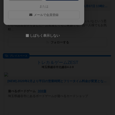
[NEW] 第1回ボードゲームハウスくまがや会（2022年06月07日 13時27分）
または
メールで会員登録
遊べるボードゲーム
477個
仕事帰りや休日にふらっと遊びに行ける場所があったらいいなという思
いからお店を作りました✨ お友達とでもご家族でも、お一人様でもお気
軽...
しばらく表示しない
フォローする
プレイスペース
トレカ＆ゲームZEST
埼玉県越谷市北越谷4-2-8
[NEW] 2020年2月より平日の営業時間とフリータイム料金が変更となりました（2020年01月31日 22時31分）
遊べるボードゲーム
308個
埼玉県越谷市にあるボードゲームが遊べるカードショップ