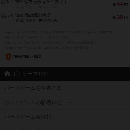
ザ・フラッフィー・ライト
44
PT
紹介文なし
0件の投稿
ふたつの城の物語
39
PT
紹介文あり
6件の投稿
※Apple、Apple のロゴ は、米国および他の国々で登録されたApple Inc.の商標です。
※App Store は、Apple Inc.のサービスマークです。
※Android は、グーグル インコーポレイテッドの商標または登録商標です。
※Google Play とそのロゴは、Google Inc.の商標または登録商標です。
ボドゲーマTOP
ボードゲームを検索する
ボードゲームの新着レビュー
ボードゲーム会情報