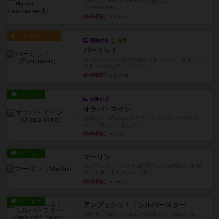
1988年にVictory Gamesが出版した
『Leathernec...
約4時間前
by Chaco
ルール/インスト
画像付き
充実
パーミッド
おばあちゃんは猫が大好きです!しかし、あまりに
も多くの猫を飼っているた...
約4時間前
by jurong
レビュー
画像付き
オラパ・マイン
お気に入りのplayte製です。オラパスペースから
やり、気に入りました...
約4時間前
by くみ
レビュー
マーリン
４人プレイ。インスト1時間プレイ2時間半。結構
ダイス運と手札のカード運...
約5時間前
by oliber
レビュー
アンブッシュ！：シルバースター
1987年にVictory Gamesが出版した『Silver Sta...