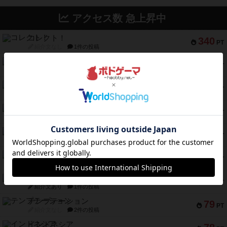
アクセス数 急上昇中
コレクト！
340
PT
紹介文なし
1件の投稿
無限まちがいさがし
322
PT
紹介文あり
2件の投稿
ガルフストライク
217
PT
紹介文あり
1件の投稿
クルティボ
203
PT
紹介文なし
1件の投稿
1809
112
PT
紹介文あり
1件の投稿
ファースト・イン・フライト
108
PT
紹介文あり
3件の投稿
モズビ－ズ・レイダ－ズ
94
PT
紹介文あり
1件の投稿
テンプテーション
79
PT
紹介文なし
2件の投稿
インドネシア