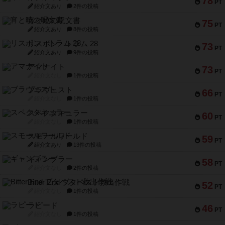
78
PT
紹介文あり
2件の投稿
宵と暁の呪文書
75
PT
紹介文あり
8件の投稿
リスボン・トラム 28
73
PT
紹介文あり
9件の投稿
アマナイト
73
PT
紹介文なし
1件の投稿
ブラヴェスト
66
PT
紹介文なし
1件の投稿
スペクタキュラー
60
PT
紹介文なし
1件の投稿
スモールワールド
59
PT
紹介文あり
13件の投稿
ギャンブラー
58
PT
紹介文なし
2件の投稿
Bitter End ブタペスト救出作戦
52
PT
紹介文なし
1件の投稿
ラピード
46
PT
紹介文なし
1件の投稿