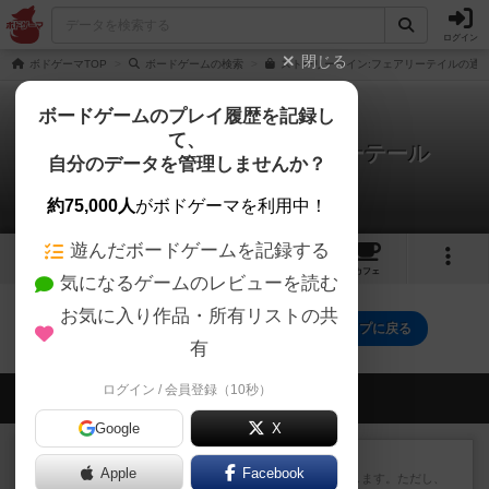
ログイン
閉じる
ボドゲーマTOP
ボードゲームの検索
ストーリーライン:フェアリーテイルの通販
ボードゲームのプレイ履歴を記録し
て、
ストーリーライン：フェアリーテール
自分のデータを管理しませんか？
0件の戦略やコツ
約75,000人
がボドゲーマを利用中！
遊んだボードゲームを記録する
3
2
15
トップ
画像
動画
レビュー
カフェ
気になるゲームのレビューを読む
お気に入り作品・所有リストの共
ストーリーライン：フェアリーテールのトップに戻る
有
ログイン / 会員登録（10秒）
会員の新しい投稿
Google
X
レビュー
ふたつの街の物語
Apple
Facebook
タイルを4×4で並べて街づくりします。ただし、