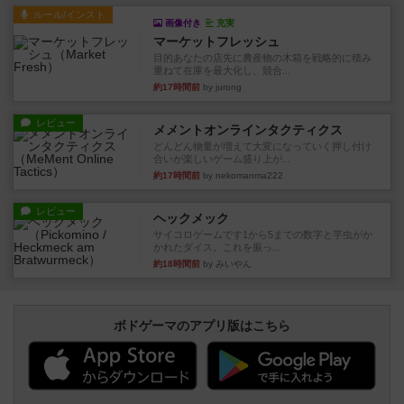
ルール/インスト
画像付き
充実
マーケットフレッシュ
目的あなたの店先に農産物の木箱を戦略的に積み
重ねて在庫を最大化し、競合...
約17時間前
by jurong
レビュー
メメントオンラインタクティクス
どんどん物量が増えて大変になっていく押し付け
合いが楽しいゲーム盛り上が...
約17時間前
by nekomanma222
レビュー
ヘックメック
サイコロゲームです1から5までの数字と芋虫がか
かれたダイス。これを振っ...
約18時間前
by みいやん
ボドゲーマのアプリ版はこちら