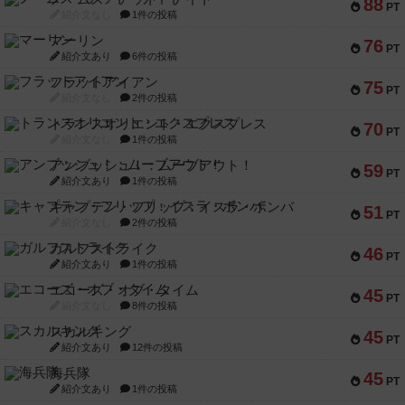
88
PT
紹介文なし
1件の投稿
マーリン
76
PT
紹介文あり
6件の投稿
フラットアイアン
75
PT
紹介文なし
2件の投稿
トランスオリエント・エクスプレス
70
PT
紹介文なし
1件の投稿
アンブッシュ！：ムーブアウト！
59
PT
紹介文あり
1件の投稿
キャプテン・フリップ：イスラ・ボンバ
51
PT
紹介文なし
2件の投稿
ガルフストライク
46
PT
紹介文あり
1件の投稿
エコーズ・オブ・タイム
45
PT
紹介文なし
8件の投稿
スカルキング
45
PT
紹介文あり
12件の投稿
海兵隊
45
PT
紹介文あり
1件の投稿