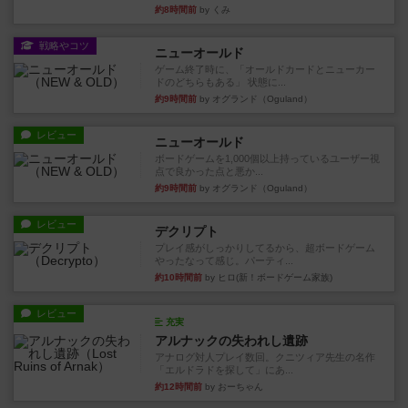
約8時間前
by くみ
戦略やコツ
ニューオールド
ゲーム終了時に、「オールドカードとニューカー
ドのどちらもある」 状態に...
約9時間前
by オグランド（Oguland）
レビュー
ニューオールド
ボードゲームを1,000個以上持っているユーザー視
点で良かった点と悪か...
約9時間前
by オグランド（Oguland）
レビュー
デクリプト
プレイ感がしっかりしてるから、超ボードゲーム
やったなって感じ。パーティ...
約10時間前
by ヒロ(新！ボードゲーム家族)
レビュー
充実
アルナックの失われし遺跡
アナログ対人プレイ数回。クニツィア先生の名作
「エルドラドを探して」にあ...
約12時間前
by おーちゃん