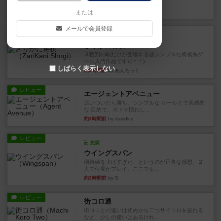
街は各プレイヤーの間にあ...
約2時間前
by ジェイとと
または
メールで会員登録
ルール/インスト
画像付き
ざりかに将棋
３種類の駒だけが登場する超シンプルな将棋系ゲ
ーム入門作品です♪(＾＾)...
しばらく表示しない
約2時間前
by あんちっく
レビュー
エージェントアベニュー
追いついたら勝ち。シンプルな ルールとで直感的
な 目的で、ボドゲ慣れし...
約3時間前
by daisdice
レビュー
充実
ウイングスパン
期待値を上げすぎた、というのが正直な感想。２
人で何度かプレイ。ここでも...
約3時間前
by S
レビュー
街コロ通
街コロとの違いは初めから二つサイコロを振れる
など、少しの違いはあるけれ...