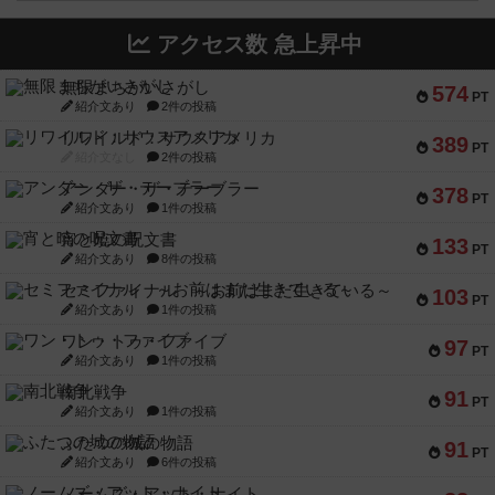
アクセス数 急上昇中
無限まちがいさがし
574
PT
紹介文あり
2件の投稿
リワイルド：サウスアメリカ
389
PT
紹介文なし
2件の投稿
アンダー・ザ・テーブラー
378
PT
紹介文あり
1件の投稿
宵と暁の呪文書
133
PT
紹介文あり
8件の投稿
セミファイナル ～お前はまだ生きている～
103
PT
紹介文あり
1件の投稿
ワン・トゥ・ファイブ
97
PT
紹介文あり
1件の投稿
南北戦争
91
PT
紹介文あり
1件の投稿
ふたつの城の物語
91
PT
紹介文あり
6件の投稿
ノームズ・アット・ナイト