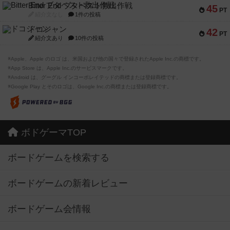
Bitter End ブタペスト救出作戦
45
PT
紹介文なし
1件の投稿
ドコジャン
42
PT
紹介文あり
10件の投稿
※Apple、Apple のロゴ は、米国および他の国々で登録されたApple Inc.の商標です。
※App Store は、Apple Inc.のサービスマークです。
※Android は、グーグル インコーポレイテッドの商標または登録商標です。
※Google Play とそのロゴは、Google Inc.の商標または登録商標です。
ボドゲーマTOP
ボードゲームを検索する
ボードゲームの新着レビュー
ボードゲーム会情報