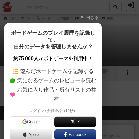
ログイン
閉じる
ボドゲーマTOP
ボードゲームの検索
スティッチ
動画
ボードゲームのプレイ履歴を記録し
て、
スティッチ
自分のデータを管理しませんか？
0件の動画
約75,000人
がボドゲーマを利用中！
遊んだボードゲームを記録する
3
1
トップ
画像
動画
レビュー
カフェ
気になるゲームのレビューを読む
お気に入り作品・所有リストの共
スティッチのトップに戻る
有
ログイン / 会員登録（10秒）
会員の新しい投稿
Google
X
レビュー
スライプ
Apple
Facebook
メインコマ一つサブコマ四つでそれぞれプレイし