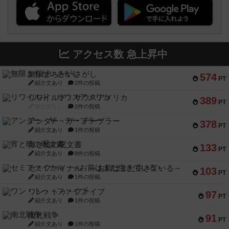
アクセス数 急上昇中
無限まちがいさがし
574
PT
紹介文あり
2件の投稿
リワイルド：サウスアメリカ
389
PT
紹介文なし
2件の投稿
アンダー・ザ・テーブラー
378
PT
紹介文あり
1件の投稿
宵と暁の呪文書
133
PT
紹介文あり
8件の投稿
セミファイナル ～お前はまだ生きている～
103
PT
紹介文あり
1件の投稿
ワン・トゥ・ファイブ
97
PT
紹介文あり
1件の投稿
南北戦争
91
PT
紹介文あり
1件の投稿