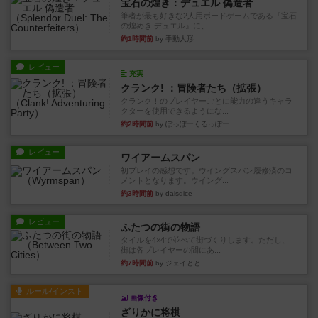
宝石の煌き：デュエル 偽造者
筆者が最も好きな2人用ボードゲームである『宝石
の煌めき デュエル』に、...
約1時間前
by 手動人形
レビュー
充実
クランク! ：冒険者たち（拡張）
クランク！のプレイヤーごとに能力の違うキャラ
クターを使用できるようにな...
約2時間前
by ぽっぽーくるっぽー
レビュー
ワイアームスパン
初プレイの感想です。ウイングスパン履修済のコ
メントとなります。ウイング...
約3時間前
by daisdice
レビュー
ふたつの街の物語
タイルを4×4で並べて街づくりします。ただし、
街は各プレイヤーの間にあ...
約7時間前
by ジェイとと
ルール/インスト
画像付き
ざりかに将棋