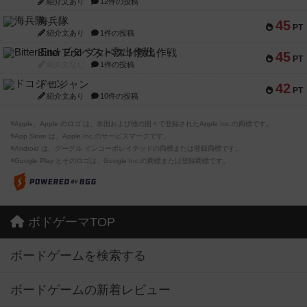
紹介文あり
12件の投稿
海兵隊
45
PT
紹介文あり
1件の投稿
Bitter End ブタペスト救出作戦
45
PT
紹介文なし
1件の投稿
ドコジャン
42
PT
紹介文あり
10件の投稿
※Apple、Apple のロゴ は、米国および他の国々で登録されたApple Inc.の商標です。
※App Store は、Apple Inc.のサービスマークです。
※Android は、グーグル インコーポレイテッドの商標または登録商標です。
※Google Play とそのロゴは、Google Inc.の商標または登録商標です。
ボドゲーマTOP
ボードゲームを検索する
ボードゲームの新着レビュー