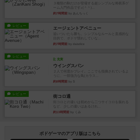
３種類の駒だけが登場する超シンプルな将棋系ゲ
ーム入門作品です♪(＾＾)...
約7時間前
by あんちっく
レビュー
エージェントアベニュー
追いついたら勝ち。シンプルなルールと直感的な
目的で、ボドゲ慣れしていな...
約7時間前
by daisdice
レビュー
充実
ウイングスパン
２人で何度かプレイ。ここでも指摘されているよ
うに、一部強力な鳥(カラス...
約8時間前
by S
レビュー
街コロ通
街コロとの違いは初めから二つサイコロを振れる
など、少しの違いはあるけれ...
約13時間前
by くみ
ボドゲーマのアプリ版はこちら