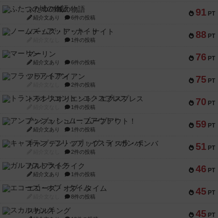
ふたつの城の物語
91
PT
紹介文あり
6件の投稿
ノームズ・アット・ナイト
88
PT
紹介文なし
1件の投稿
マーリン
76
PT
紹介文あり
6件の投稿
フラットアイアン
75
PT
紹介文なし
2件の投稿
トランスオリエント・エクスプレス
70
PT
紹介文なし
1件の投稿
アンブッシュ！：ムーブアウト！
59
PT
紹介文あり
1件の投稿
キャプテン・フリップ：イスラ・ボンバ
51
PT
紹介文なし
2件の投稿
ガルフストライク
46
PT
紹介文あり
1件の投稿
エコーズ・オブ・タイム
45
PT
紹介文なし
8件の投稿
スカルキング
45
PT