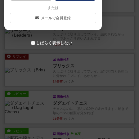
ます。動かし方はコマか壁に...
1分前
by くみ
または
メールで会員登録
リプレイ
画像付き
リーダーズ
久しぶりに取り出してプレイ。詰めきれなかっ
た…であっさり追い込まれて負...
しばらく表示しない
9分前
by くみ
リプレイ
画像付き
ブリックス
久しぶりに取り出してプレイ。記号担当と色担当
に分かれてプレイ。あかんか...
14分前
by くみ
レビュー
画像付き
ダグエイトチェス
チェスなのに、ほんの10分で終わります。動きで
敵のコマの種類が分かれば...
21分前
by くみ
レビュー
画像付き
充実