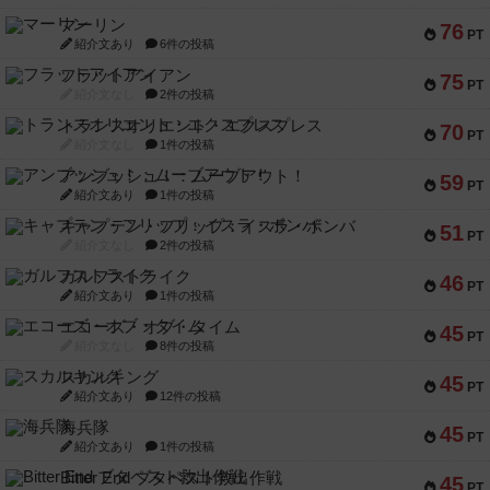
マーリン
76
PT
紹介文あり
6件の投稿
フラットアイアン
75
PT
紹介文なし
2件の投稿
トランスオリエント・エクスプレス
70
PT
紹介文なし
1件の投稿
アンブッシュ！：ムーブアウト！
59
PT
紹介文あり
1件の投稿
キャプテン・フリップ：イスラ・ボンバ
51
PT
紹介文なし
2件の投稿
ガルフストライク
46
PT
紹介文あり
1件の投稿
エコーズ・オブ・タイム
45
PT
紹介文なし
8件の投稿
スカルキング
45
PT
紹介文あり
12件の投稿
海兵隊
45
PT
紹介文あり
1件の投稿
Bitter End ブタペスト救出作戦
45
PT