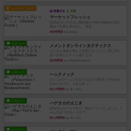
ルール/インスト
画像付き
充実
マーケットフレッシュ
目的あなたの店先に農産物の木箱を戦略的に積み
重ねて在庫を最大化し、競合...
約9時間前
by jurong
レビュー
メメントオンラインタクティクス
どんどん物量が増えて大変になっていく押し付け
合いが楽しいゲーム盛り上が...
約9時間前
by nekomanma222
レビュー
ヘックメック
サイコロゲームです1から5までの数字と芋虫がか
かれたダイス。これを振っ...
約11時間前
by みいやん
レビュー
ハゲタカのえじき
超有名なゲームですが、初めてプレイしました。1
から15までのカードがプ...
約11時間前
by みいやん
レビュー