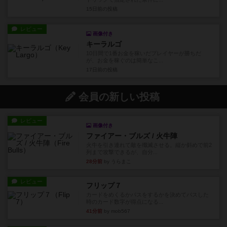
15日前
の投稿
レビュー
画像付き
キーラルゴ
10日間で1番お金を稼いだプレイヤーが勝ちだ
が、お金を稼ぐのは簡単なこ...
17日前
の投稿
会員の新しい投稿
レビュー
画像付き
ファイアー・ブルズ / 火牛陣
火牛を引き連れて敵を殲滅させる。縦か斜めで前2
列まで攻撃できるが、自分...
28分前
by うらまこ
レビュー
フリップ７
カードをめくるかパスをするかを決めてパスした
時のカード数字が得点になる...
41分前
by mob567