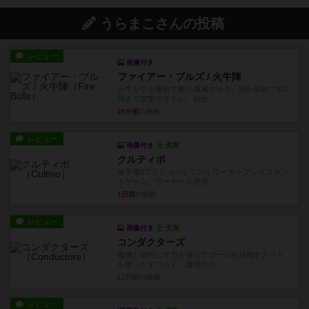
うらまこさんの投稿
レビュー
画像付き
ファイアー・ブルズ / 火牛陣
火牛を引き連れて敵を殲滅させる。縦か斜めで前2
列まで攻撃できるが、自分...
28分前
の投稿
レビュー
画像付き
充実
クルティボ
毎手番2アクションしていくワーカープレイスメン
トゲーム。ワーカーを農場...
1日前
の投稿
レビュー
画像付き
充実
コンダクターズ
魔物と契約して力を借りてゴールを目指すカード
を使ったすごろく。魔物の力...
12日前
の投稿
レビュー