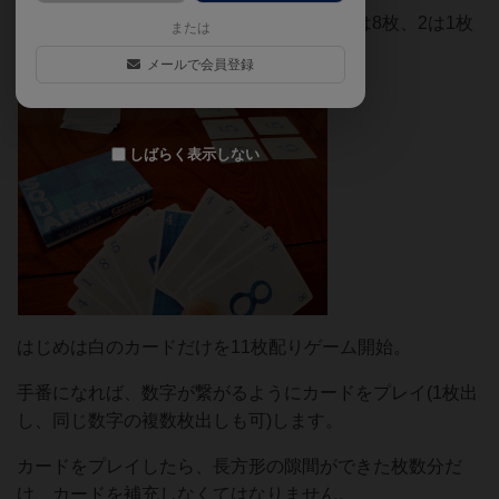
背景が青のカードは2〜10で、10は9枚、9は8枚、2は1枚
または
で1は無し。
メールで会員登録
しばらく表示しない
はじめは白のカードだけを11枚配りゲーム開始。
手番になれば、数字が繋がるようにカードをプレイ(1枚出
し、同じ数字の複数枚出しも可)します。
カードをプレイしたら、長方形の隙間ができた枚数分だ
け、カードを補充しなくてはなりません。