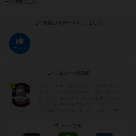
ーム体験に近い。
この投稿に
0
名が
ナイス！
しました
ナイス！
このレビューの投稿者
『うらまこのボドゲあれこれ』ってボドゲブログ
神
で、ボードゲームの紹介やらボードゲームカフェや
ボードゲーム会の様子やらもブログ記事にしたりや
ら。だいたい3000前後の遊んだボードゲームがブ
ログに書かれています。 ボードゲームは、5～90分
うらまこ
ぐらいが好みでトリックテイキングゲーム...
シェアする