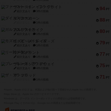
ファースト・イン・フライト
94
PT
紹介文あり
3件の投稿
ダイススローン
88
PT
紹介文なし
1件の投稿
ガルフストライク
80
PT
紹介文あり
1件の投稿
モズビ－ズ・レイダ－ズ
79
PT
紹介文あり
1件の投稿
リー対グラント
77
PT
紹介文あり
1件の投稿
ブレーキング・アウェイ
75
PT
紹介文あり
4件の投稿
ザ・フラッド
71
PT
紹介文なし
1件の投稿
※Apple、Apple のロゴ は、米国および他の国々で登録されたApple Inc.の商標です。
※App Store は、Apple Inc.のサービスマークです。
※Android は、グーグル インコーポレイテッドの商標または登録商標です。
※Google Play とそのロゴは、Google Inc.の商標または登録商標です。