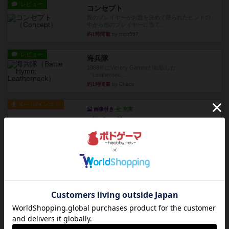
レビュー
コンセプト
親のプレイヤーがお題を決めて限られたヒントの
中から他のプレイヤーに当て...
約1時間前
by mob567
レビュー
海兵隊
1988年にVictory Gamesが出版した
『Leathernec...
約1時間前
by Chaco
ルール/インスト
画像付き
充実
パーミッド
おばあちゃんは猫が大好きです!しかし、あまりに
も多くの猫を飼っているた...
約1時間前
by jurong
レビュー
画像付き
オラパ・マイン
お気に入りのplayte製です。オラパスペースから
やり、気に入りました...
約2時間前
by くみ
レビュー