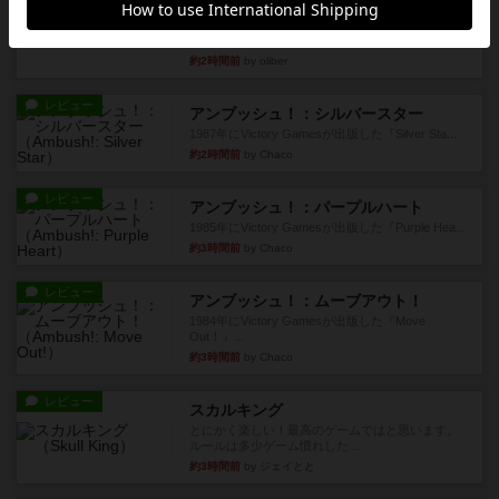
マーリン
４人プレイ。インスト1時間プレイ2時間半。結構
ダイス運と手札のカード運...
約2時間前
by oliber
レビュー
アンブッシュ！：シルバースター
1987年にVictory Gamesが出版した『Silver Sta...
約2時間前
by Chaco
レビュー
アンブッシュ！：パープルハート
1985年にVictory Gamesが出版した『Purple Hea...
約3時間前
by Chaco
レビュー
アンブッシュ！：ムーブアウト！
1984年にVictory Gamesが出版した『Move
Out！』...
約3時間前
by Chaco
レビュー
スカルキング
とにかく楽しい！最高のゲームではと思います。
ルールは多少ゲーム慣れした...
約3時間前
by ジェイとと