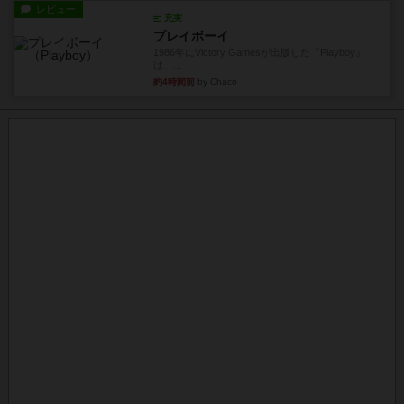
レビュー
充実
プレイボーイ
1986年にVictory Gamesが出版した『Playboy』
は、...
約4時間前
by Chaco