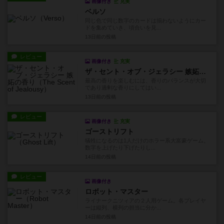
画像付き
充実
ベルソ
同じ色で同じ数字のカードは揃わないようにカー
ドを集めていき、頃合いを見...
13日前
の投稿
レビュー
画像付き
充実
ザ・セント・オブ・ジェラシー 嫉妬の香り
最高の香りを楽しむには、香りのバランスが大切
であり過剰な香りにしてはい...
13日前
の投稿
レビュー
画像付き
充実
ゴーストリフト
犠牲になるのは1人だけのホラー系大富豪ゲーム。
数字を上げたり下げたりし...
14日前
の投稿
レビュー
画像付き
ロボット・マスター
ライナークニツィアの２人用ゲーム。各プレイヤ
ーは縦列、横列の担当に分か...
14日前
の投稿