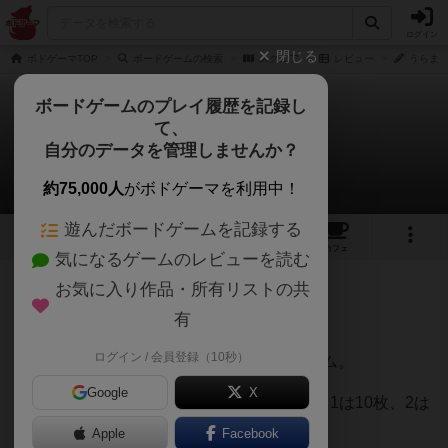
ログイン
閉じる
ボドゲーマTOP
ボードゲームの検索
スクエア
レビュー
うらまこ
ボードゲームのプレイ履歴を記録し
て、
スクエア
自分のデータを管理しませんか？
うらまこさんのレビュー
約75,000人
がボドゲーマを利用中！
遊んだボードゲームを記録する
1
1
1
トップ
画像
動画
レビュー
カフェ
気になるゲームのレビューを読む
お気に入り作品・所有リストの共
152名
0名
0
2ヶ月前
有
ログイン / 会員登録（10秒）
手札無くしたら勝ち(1人負け決める)のゲーム。
Google
X
数字カードの背景が白のカードは1〜10で、1は10枚、2は
9枚、10は1枚の構成。
Apple
Facebook