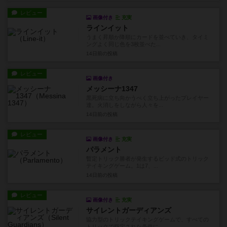
レビュー
画像付き
充実
ラインイット
うまく昇順か降順にカードを並べていき、タイミ
ングよく同じ色を3枚並べた...
14日前
の投稿
レビュー
画像付き
メッシーナ1347
黒死病に立ち向かうべく立ち上がったプレイヤー
達。火消しをしながら人々を...
14日前
の投稿
レビュー
画像付き
充実
パラメント
暫定トリック勝者が発生するビッド式のトリック
テイキングゲーム。1は7、...
14日前
の投稿
レビュー
画像付き
充実
サイレントガーディアンズ
協力型のトリックテイキングゲームで、すべての
トリックで指定された条件に...