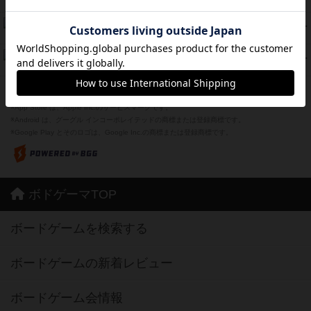
紹介文あり
1件の投稿
スーパーストア3000
39
PT
紹介文なし
1件の投稿
フリップ７：復讐心とともに
37
PT
紹介文なし
2件の投稿
※Apple、Apple のロゴ は、米国および他の国々で登録されたApple Inc.の商標です。
※App Store は、Apple Inc.のサービスマークです。
※Android は、グーグル インコーポレイテッドの商標または登録商標です。
※Google Play とそのロゴは、Google Inc.の商標または登録商標です。
ボドゲーマTOP
ボードゲームを検索する
ボードゲームの新着レビュー
ボードゲーム会情報