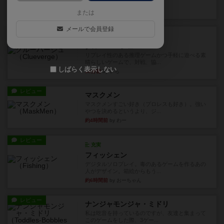
ますが、問題のレベルによっ...
8分前
by いち
または
メールで会員登録
レビュー
充実
クルーバージュ
リプレイ性のある推理ゲームかつ手軽に遊べる素
晴らしいゲームで、対戦、協...
しばらく表示しない
16分前
by いち
レビュー
マスクメン
マスクメンすごい好き（プロレスも好き）。強い
やつを決めるというより、ジ...
約4時間前
by わー
レビュー
充実
フィッシェン
デジタルソロプレイ。毒のあるゲームを作るあの
人がデザイン。箱絵からもう...
約6時間前
by おーちゃん
レビュー
ナンジャモンジャ・ミドリ
私は吃音を持っているのですが、友達と集まって
このゲームをした際、3ゲー...