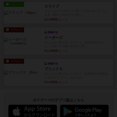
レビュー
スライプ
メインコマ一つサブコマ四つでそれぞれプレイし
ます。動かし方はコマか壁に...
約13時間前
by くみ
リプレイ
画像付き
リーダーズ
久しぶりに取り出してプレイ。詰めきれなかっ
た…であっさり追い込まれて負...
約13時間前
by くみ
リプレイ
画像付き
ブリックス
久しぶりに取り出してプレイ。記号担当と色担当
に分かれてプレイ。あかんか...
約13時間前
by くみ
ボドゲーマのアプリ版はこちら