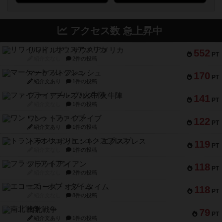
アクセス数 急上昇中
リワイルド：サウスアメリカ
552
PT
紹介文なし
2件の投稿
マーケットフレッシュ
170
PT
紹介文あり
1件の投稿
ファイアー・ブルズ / 火牛陣
141
PT
紹介文なし
1件の投稿
ワン・トゥ・ファイブ
122
PT
紹介文あり
1件の投稿
トランスオリエント・エクスプレス
119
PT
紹介文なし
1件の投稿
フラットアイアン
118
PT
紹介文なし
2件の投稿
エコーズ・オブ・タイム
118
PT
紹介文なし
8件の投稿
南北戦争
79
PT
紹介文あり
1件の投稿