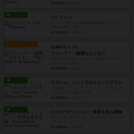
約9時間前
by 155973
レビュー
ジンラミー
トランプで遊べる2人対戦の麻雀風ゲームです。
10枚の手札で、同じスーツ...
約11時間前
by OSAっち
ルール/インスト
画像付き
充実
フリップ７：復讐心とともに
概要Flip 7が復活しました――復讐を伴って!オリ
ジナルゲームの楽し...
約11時間前
by jurong
レビュー
アズール：シントラのステンドグラス
大好きなアズールシリーズ。ステンドグラスを作
っていきます✨1部より自由...
約12時間前
by しんたろ
レビュー
エクスペディション：世界を巡る冒険
クラマー氏の不朽の名作。新しいボードゲームほ
どおもしろいはず？いいえ。...
約12時間前
by 田中昌平