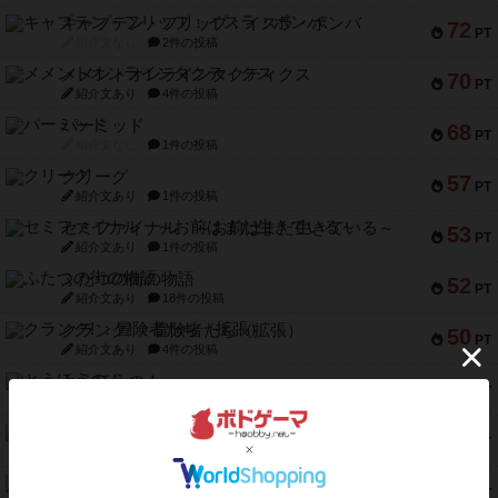
キャプテン・フリップ：イスラ・ボンバ
72
PT
紹介文なし
2件の投稿
メメントオンラインタクティクス
70
PT
紹介文あり
4件の投稿
パーミッド
68
PT
紹介文なし
1件の投稿
クリーグ
57
PT
紹介文あり
1件の投稿
セミファイナル ～お前はまだ生きている～
53
PT
紹介文あり
1件の投稿
ふたつの街の物語
52
PT
紹介文あり
18件の投稿
クランク! ：冒険者たち（拡張）
50
PT
紹介文あり
4件の投稿
とうほうの！
42
PT
紹介文なし
1件の投稿
スターマイン・ラミー ポケット
42
PT
紹介文あり
2件の投稿
海兵隊
39
PT