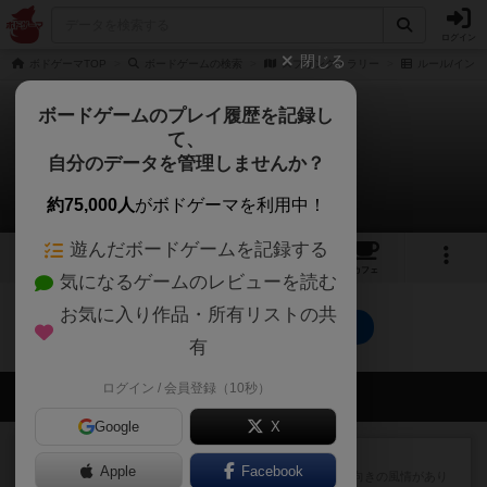
ログイン
閉じる
ボドゲーマTOP
ボードゲームの検索
スプリング・ラリー
ルール/インス
ボードゲームのプレイ履歴を記録し
て、
スプリング・ラリー
自分のデータを管理しませんか？
0件のルール/インスト
約75,000人
がボドゲーマを利用中！
遊んだボードゲームを記録する
6
3
5
トップ
画像
動画
レビュー
カフェ
気になるゲームのレビューを読む
お気に入り作品・所有リストの共
スプリング・ラリーのトップに戻る
有
ログイン / 会員登録（10秒）
会員の新しい投稿
Google
X
レビュー
クイズすごろく かぶーる
Apple
Facebook
箱絵のデザインは小学校低学年向きの風情があり