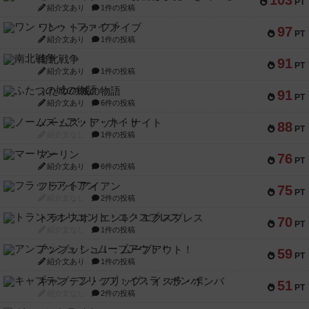
103
PT
紹介文あり
1件の投稿
ワン・トゥ・ファイブ
97
PT
紹介文あり
1件の投稿
南北戦争
91
PT
紹介文あり
1件の投稿
ふたつの城の物語
91
PT
紹介文あり
6件の投稿
ノームズ・アット・ナイト
88
PT
紹介文なし
1件の投稿
マーリン
76
PT
紹介文あり
6件の投稿
フラットアイアン
75
PT
紹介文なし
2件の投稿
トランスオリエント・エクスプレス
70
PT
紹介文なし
1件の投稿
アンブッシュ！：ムーブアウト！
59
PT
紹介文あり
1件の投稿
キャプテン・フリップ：イスラ・ボンバ
51
PT
紹介文なし
2件の投稿