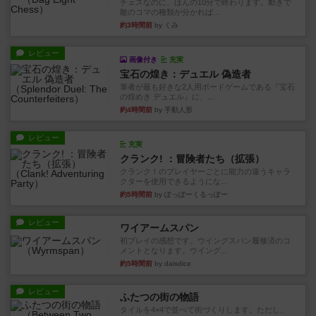
チェスなのに、ほんの10分で終わります。動きで
敵のコマの種類が分かれば...
約3時間前
by くみ
レビュー
画像付き
充実
宝石の煌き：デュエル 偽造者
筆者が最も好きな2人用ボードゲームである『宝石
の煌めき デュエル』に、...
約4時間前
by 手動人形
レビュー
充実
クランク! ：冒険者たち（拡張）
クランク！のプレイヤーごとに能力の違うキャラ
クターを使用できるようにな...
約5時間前
by ぽっぽーくるっぽー
レビュー
ワイアームスパン
初プレイの感想です。ウイングスパン履修済のコ
メントとなります。ウイング...
約5時間前
by daisdice
レビュー
ふたつの街の物語
タイルを4×4で並べて街づくりします。ただし、