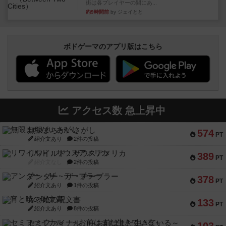
街は各プレイヤーの間にあ...
約9時間前
by ジェイとと
ボドゲーマのアプリ版はこちら
アクセス数 急上昇中
無限まちがいさがし
574
PT
紹介文あり
2件の投稿
リワイルド：サウスアメリカ
389
PT
紹介文なし
2件の投稿
アンダー・ザ・テーブラー
378
PT
紹介文あり
1件の投稿
宵と暁の呪文書
133
PT
紹介文あり
8件の投稿
セミファイナル ～お前はまだ生きている～