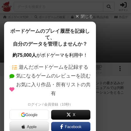
ログイン
閉じる
ボドゲーマTOP
ボードゲームの検索
SKIT DOの通販/商品詳細
作品デー
ボードゲームのプレイ履歴を記録し
て、
スキットドゥ
自分のデータを管理しませんか？
0件の掲示板
約75,000人
がボドゲーマを利用中！
遊んだボードゲームを記録する
4
トップ
画像
動画
レビュー
カフェ
気になるゲームのレビューを読む
ログインするとスキットドゥに関する掲示板の作成やコメントの書き込みが
お気に入り作品・所有リストの共
出来るようになります。ルールの疑問やエラッタ情報、マニュアルでは判断
し辛い曖昧な表記等について会員同士で自由にコミュニケーションをとるこ
有
とが出来ます。
ログイン / 会員登録（10秒）
ログイン/無料会員登録
Google
X
Apple
Facebook
スキットドゥのトップに戻る