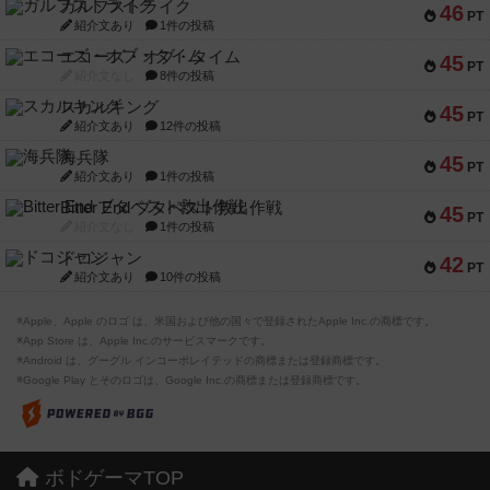
ガルフストライク
46
PT
紹介文あり
1件の投稿
エコーズ・オブ・タイム
45
PT
紹介文なし
8件の投稿
スカルキング
45
PT
紹介文あり
12件の投稿
海兵隊
45
PT
紹介文あり
1件の投稿
Bitter End ブタペスト救出作戦
45
PT
紹介文なし
1件の投稿
ドコジャン
42
PT
紹介文あり
10件の投稿
※Apple、Apple のロゴ は、米国および他の国々で登録されたApple Inc.の商標です。
※App Store は、Apple Inc.のサービスマークです。
※Android は、グーグル インコーポレイテッドの商標または登録商標です。
※Google Play とそのロゴは、Google Inc.の商標または登録商標です。
ボドゲーマTOP