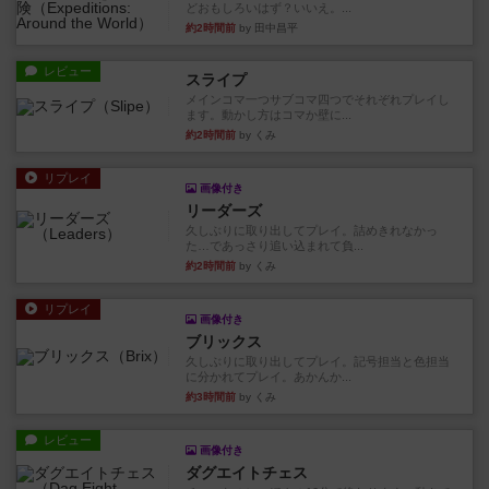
どおもしろいはず？いいえ。...
約2時間前
by 田中昌平
レビュー
スライプ
メインコマ一つサブコマ四つでそれぞれプレイし
ます。動かし方はコマか壁に...
約2時間前
by くみ
リプレイ
画像付き
リーダーズ
久しぶりに取り出してプレイ。詰めきれなかっ
た…であっさり追い込まれて負...
約2時間前
by くみ
リプレイ
画像付き
ブリックス
久しぶりに取り出してプレイ。記号担当と色担当
に分かれてプレイ。あかんか...
約3時間前
by くみ
レビュー
画像付き
ダグエイトチェス