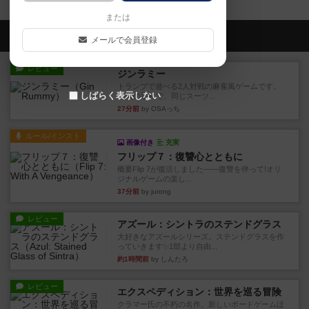
または
会員の新しい投稿
メールで会員登録
レビュー
ジンラミー
トランプで遊べる2人対戦の麻雀風ゲームです。
しばらく表示しない
10枚の手札で、同じスーツ...
27分前
by OSAっち
ルール/インスト
画像付き
充実
フリップ７：復讐心とともに
概要Flip 7が復活しました――復讐を伴って!オリ
ジナルゲームの楽し...
37分前
by jurong
レビュー
アズール：シントラのステンドグラス
大好きなアズールシリーズ。ステンドグラスを作
っていきます✨1部より自由...
約1時間前
by しんたろ
レビュー
エクスペディション：世界を巡る冒険
クラマー氏の不朽の名作。新しいボードゲームほ