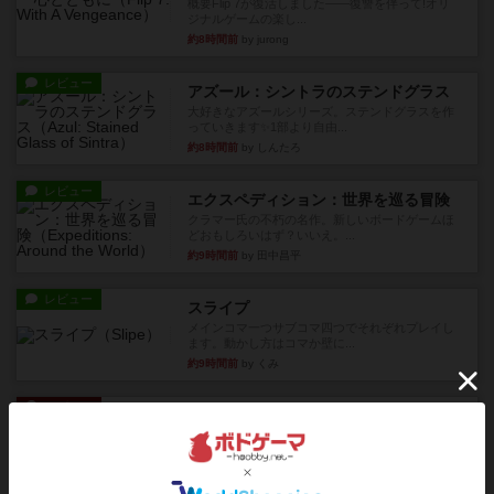
概要Flip 7が復活しました――復讐を伴って!オリ
ジナルゲームの楽し...
約8時間前
by jurong
レビュー
アズール：シントラのステンドグラス
大好きなアズールシリーズ。ステンドグラスを作
っていきます✨1部より自由...
約8時間前
by しんたろ
レビュー
エクスペディション：世界を巡る冒険
クラマー氏の不朽の名作。新しいボードゲームほ
どおもしろいはず？いいえ。...
約9時間前
by 田中昌平
レビュー
スライプ
メインコマ一つサブコマ四つでそれぞれプレイし
ます。動かし方はコマか壁に...
約9時間前
by くみ
リプレイ
画像付き
リーダーズ
久しぶりに取り出してプレイ。詰めきれなかっ
た…であっさり追い込まれて負...