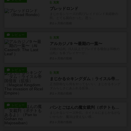
充実
ブレッドロンド
まじかるシリーズの民/ブレイドロンド未経験の
民。とても面白かった。思っ...
約1ヶ月前
の投稿
レビュー
充実
アルカジノ9 〜最期の一葉〜
21枚の山札（5人以上でプレイする場合は35枚の
山札）を各プレイヤーが...
約1ヶ月前
の投稿
レビュー
充実
まじかる☆キングダム：ライスル帝国侵攻（拡張）
正当防衛なら何をやってもいい、まじかるキング
ダムらしさにあふれる拡張。...
約1ヶ月前
の投稿
レビュー
パンとごはんの魔女裁判（ポテトもあるよ）
まじかるシリーズ外伝。タイトルにまじかるがな
いからか、魔法は使えない模...
約1ヶ月前
の投稿