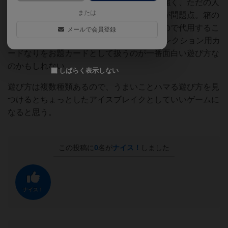
ても人外（鳩とかネズミとか）が無条件で強く、ただの人
または
間のときで出せる面白さには限界があるのが問題点。箱の
裏に書いてある通り、お題カードは他のもので代用するこ
メールで会員登録
とが可能なので、TCGのカードなり他のコレクション用カ
ードなりをお題カードとして扱うのが一番面白い遊び方な
のかもしれない。
しばらく表示しない
遊び方は複数種類あるので、うまいことハマる遊び方を見
つけるとちょっとしたアイスブレイクとしていいゲームに
なると思う。
この投稿に
0
名が
ナイス！
しました
ナイス！