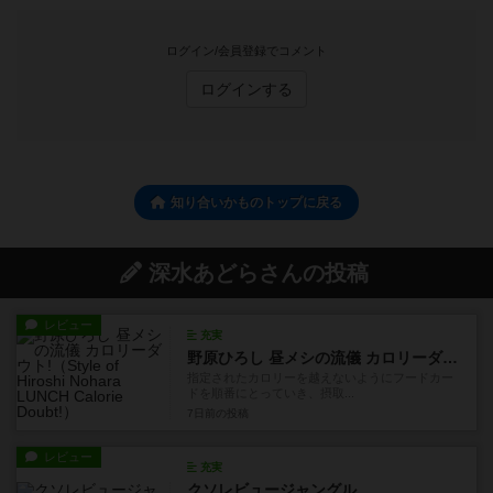
ログイン/会員登録でコメント
ログインする
知り合いかものトップに戻る
深水あどらさんの投稿
レビュー
充実
野原ひろし 昼メシの流儀 カロリーダウト!
指定されたカロリーを越えないようにフードカー
ドを順番にとっていき、摂取...
7日前
の投稿
レビュー
充実
クソレビュージャングル