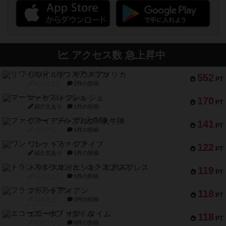
アクセス数 急上昇中
リワイルド：サウスアメリカ
552
PT
紹介文なし
2件の投稿
マーケットフレッシュ
170
PT
紹介文あり
1件の投稿
ファイアー・ブルズ / 火牛陣
141
PT
紹介文なし
1件の投稿
ワン・トゥ・ファイブ
122
PT
紹介文あり
1件の投稿
トランスオリエント・エクスプレス
119
PT
紹介文なし
1件の投稿
フラットアイアン
118
PT
紹介文なし
2件の投稿
エコーズ・オブ・タイム
118
PT
紹介文なし
8件の投稿