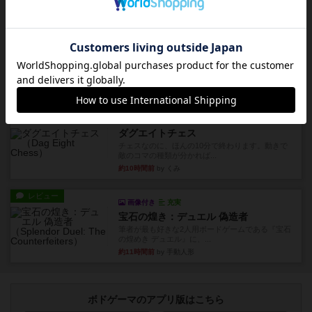
約10時間前
by くみ
リプレイ
画像付き
ブリックス
久しぶりに取り出してプレイ。記号担当と色担当
に分かれてプレイ。あかんか...
約10時間前
by くみ
レビュー
画像付き
ダグエイトチェス
チェスなのに、ほんの10分で終わります。動きで
敵のコマの種類が分かれば...
約10時間前
by くみ
レビュー
画像付き
充実
宝石の煌き：デュエル 偽造者
筆者が最も好きな2人用ボードゲームである『宝石
の煌めき デュエル』に、...
約11時間前
by 手動人形
ボドゲーマのアプリ版はこちら