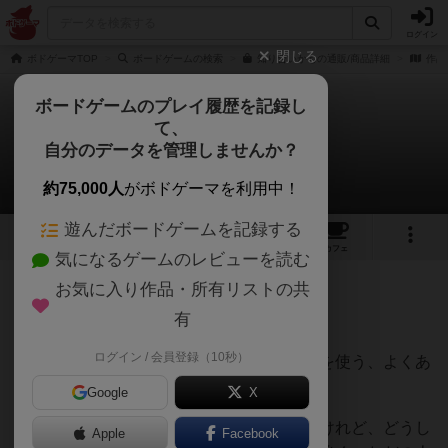
ログイン
閉じる
ボドゲーマTOP
ボードゲームの検索
知り合いかもの通販/商品詳細
作品
ボードゲームのプレイ履歴を記録し
て、
知り合いかも
自分のデータを管理しませんか？
深水あどらさんのレビュー
約75,000人
がボドゲーマを利用中！
遊んだボードゲームを記録する
3
1
2
トップ
画像
動画
レビュー
カフェ
気になるゲームのレビューを読む
お気に入り作品・所有リストの共
131名
0名
0
約2ヶ月前
有
ログイン / 会員登録（10秒）
写真（お題カード）と肩書（回答カード）を使う、よくあ
るタイプの大喜利ゲー。
Google
X
よくも悪くも箱のみため通りではあるんだけれど、どうし
Apple
Facebook