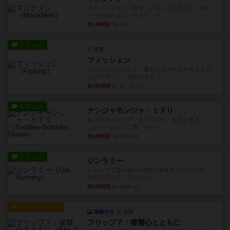
マスクメンすごい好き（プロレスも好き）。強い
やつを決めるというより、ジ...
約1時間前
by わー
レビュー
充実
フィッシェン
デジタルソロプレイ。毒のあるゲームを作るあの
人がデザイン。箱絵からもう...
約2時間前
by おーちゃん
レビュー
ナンジャモンジャ・ミドリ
私は吃音を持っているのですが、友達と集まって
このゲームをした際、3ゲー...
約6時間前
by 155973
レビュー
ジンラミー
トランプで遊べる2人対戦の麻雀風ゲームです。
10枚の手札で、同じスーツ...
約8時間前
by OSAっち
ルール/インスト
画像付き
充実
フリップ７：復讐心とともに