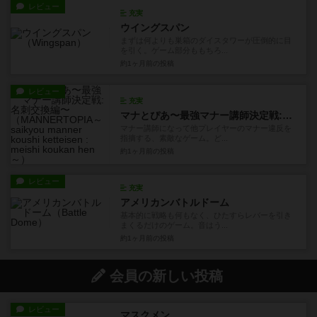
レビュー
充実
ウイングスパン
まずは何よりも巣箱のダイスタワーが圧倒的に目
を引く。ゲーム部分ももちろ...
約1ヶ月前
の投稿
レビュー
充実
マナとぴあ〜最強マナー講師決定戦:名刺交換編〜
マナー講師になって他プレイヤーのマナー違反を
指摘する、素敵なゲーム。ど...
約1ヶ月前
の投稿
レビュー
充実
アメリカンバトルドーム
基本的に戦略も何もなく、ひたすらレバーを引き
まくるだけのゲーム。音はう...
約1ヶ月前
の投稿
会員の新しい投稿
レビュー
マスクメン