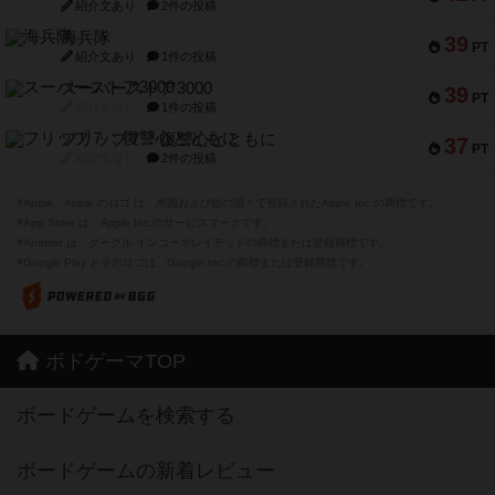
紹介文あり
2件の投稿
海兵隊
39
PT
紹介文あり
1件の投稿
スーパーストア3000
39
PT
紹介文なし
1件の投稿
フリップ７：復讐心とともに
37
PT
紹介文なし
2件の投稿
※Apple、Apple のロゴ は、米国および他の国々で登録されたApple Inc.の商標です。
※App Store は、Apple Inc.のサービスマークです。
※Android は、グーグル インコーポレイテッドの商標または登録商標です。
※Google Play とそのロゴは、Google Inc.の商標または登録商標です。
ボドゲーマTOP
ボードゲームを検索する
ボードゲームの新着レビュー