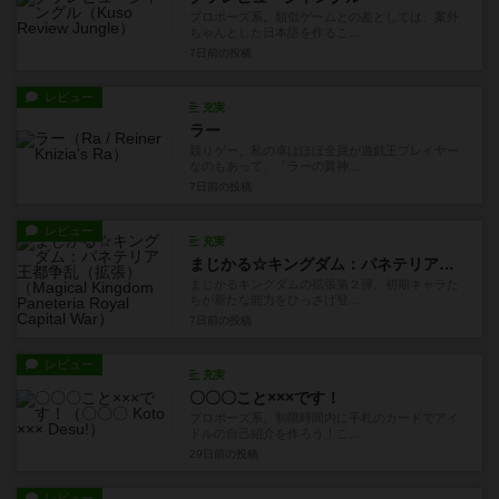
プロポーズ系。類似ゲームとの差としては、案外
ちゃんとした日本語を作るこ...
7日前
の投稿
レビュー
充実
ラー
競りゲー。私の卓はほぼ全員が遊戯王プレイヤー
なのもあって、「ラーの翼神...
7日前
の投稿
レビュー
充実
まじかる☆キングダム：パネテリア王都争乱（拡張）
まじかるキングダムの拡張第２弾。初期キャラた
ちが新たな能力をひっさげ登...
7日前
の投稿
レビュー
充実
〇〇〇こと×××です！
プロポーズ系。制限時間内に手札のカードでアイ
ドルの自己紹介を作ろう！こ...
29日前
の投稿
レビュー