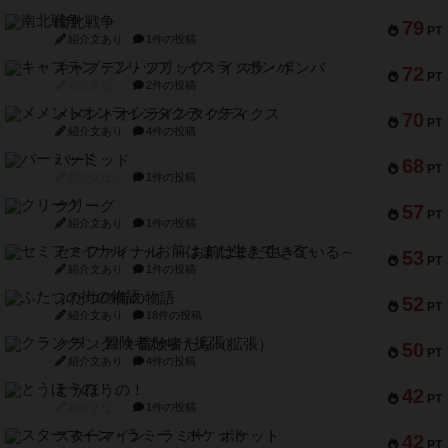
南北戦争
79
PT
紹介文あり
1件の投稿
キャプテン・フリップ：イスラ・ボンバ
72
PT
紹介文なし
2件の投稿
メメントオンラインタクティクス
70
PT
紹介文あり
4件の投稿
パーミッド
68
PT
紹介文なし
1件の投稿
クリーグ
57
PT
紹介文あり
1件の投稿
セミファイナル ～お前はまだ生きている～
53
PT
紹介文あり
1件の投稿
ふたつの街の物語
52
PT
紹介文あり
18件の投稿
クランク! ：冒険者たち（拡張）
50
PT
紹介文あり
4件の投稿
とうほうの！
42
PT
紹介文なし
1件の投稿
スターマイン・ラミー ポケット
42
PT