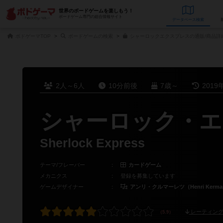
世界のボードゲームを楽しもう！
ボードゲーム専門の総合情報サイト
データベース
検
ボドゲーマTOP
ボードゲームの検索
シャーロックエクスプレスの通販/商品詳
2人～6人
10分前後
7歳～
2019
シャーロック・エ
Sherlock Express
テーマ/フレーバー
：
カードゲーム
メカニクス
：
登録を募集しています
ゲームデザイナー
：
アンリ・クルマーレツ（Henri Kermar
レーティング