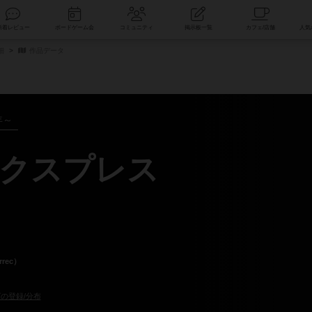
索
新着レビュー
ボードゲーム会
コミュニティ
掲示板一覧
細
作品データ
年～
クスプレス
rec）
の登録/分布