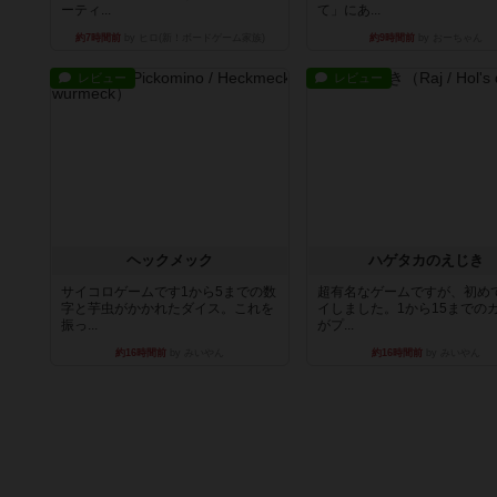
ーティ...
て」にあ...
約7時間前
by ヒロ(新！ボードゲーム家族)
約9時間前
by おーちゃん
レビュー
レビュー
ヘックメック
ハゲタカのえじき
サイコロゲームです1から5までの数
超有名なゲームですが、初め
字と芋虫がかかれたダイス。これを
イしました。1から15までの
振っ...
がプ...
約16時間前
by みいやん
約16時間前
by みいやん