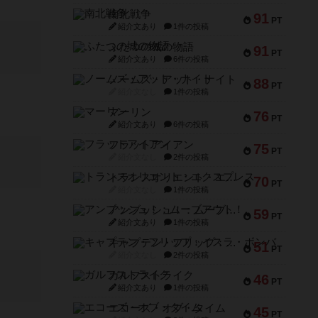
南北戦争
91
PT
紹介文あり
1件の投稿
ふたつの城の物語
91
PT
紹介文あり
6件の投稿
ノームズ・アット・ナイト
88
PT
紹介文なし
1件の投稿
マーリン
76
PT
紹介文あり
6件の投稿
フラットアイアン
75
PT
紹介文なし
2件の投稿
トランスオリエント・エクスプレス
70
PT
紹介文なし
1件の投稿
アンブッシュ！：ムーブアウト！
59
PT
紹介文あり
1件の投稿
キャプテン・フリップ：イスラ・ボンバ
51
PT
紹介文なし
2件の投稿
ガルフストライク
46
PT
紹介文あり
1件の投稿
エコーズ・オブ・タイム
45
PT