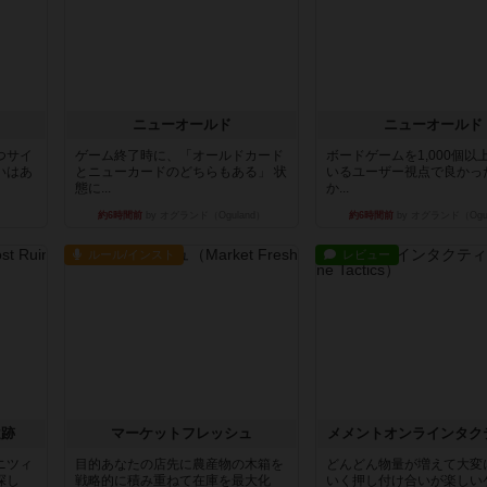
ニューオールド
ニューオールド
つサイ
ゲーム終了時に、「オールドカード
ボードゲームを1,000個以
いはあ
とニューカードのどちらもある」 状
いるユーザー視点で良かっ
態に...
か...
約6時間前
by オグランド（Oguland）
約6時間前
by オグランド（Ogu
ルール/インスト
レビュー
遺跡
マーケットフレッシュ
メメントオンラインタク
ニツィ
目的あなたの店先に農産物の木箱を
どんどん物量が増えて大変
探し
戦略的に積み重ねて在庫を最大化
いく押し付け合いが楽しい