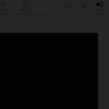
ログイン
カフェ/店舗
人気ボードゲーム
通販ストア