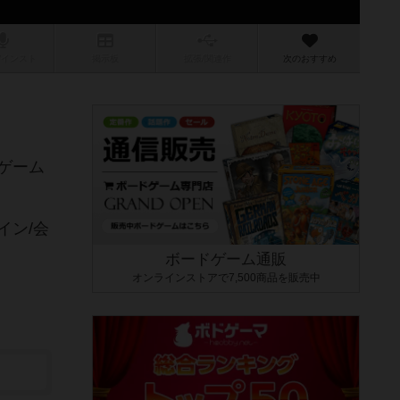
/インスト
掲示板
拡張/関連
作
次のおすすめ
ゲーム
イン/会
ボードゲーム通販
オンラインストアで7,500商品を販売中