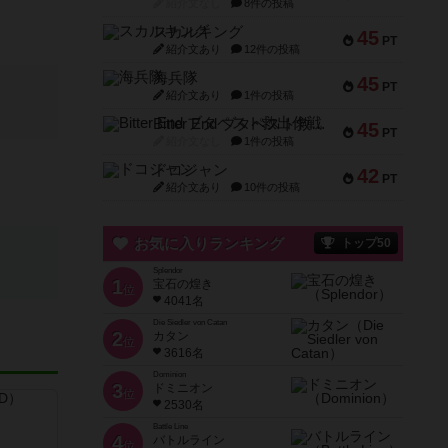
紹介文なし
8件の投稿
スカルキング
45
PT
紹介文あり
12件の投稿
海兵隊
45
PT
紹介文あり
1件の投稿
Bitter End ブタペスト救出作戦
45
PT
紹介文なし
1件の投稿
ドコジャン
42
PT
紹介文あり
10件の投稿
お気に入りランキング
トップ50
Splendor
1
宝石の煌き
位
4041名
Die Siedler von Catan
2
カタン
位
3616名
Dominion
3
ドミニオン
位
2530名
Battle Line
4
バトルライン
位