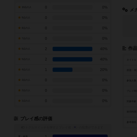
0
0%
10点の人
メ
0
0%
9点の人
0
0%
8点の人
0
0%
7点の人
作
2
40%
6点の人
2
40%
5点の人
タイトル
1
20%
4点の人
原題・英
0
0%
3点の人
参加人数
0
0%
2点の人
プレイ時
0
0%
1点の人
対象年齢
発売時期
プレイ感の評価
参考価格
トグルスイッチを押すとプレイ感（
※
）の投票ができます
1
運・確率