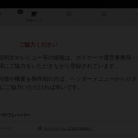
10
ュー
店舗/
カフェ
リプレイ
日記
戦略
・コツ
ルール
ご協力ください
説明文やレビュー等の情報は、ボドゲーマ運営事務局・
様にご協力をいただきながら登録されています。
特徴や概要を御存知の方は、ヘッダーメニューからログ
集にご協力いただければ幸いです。
ーマ/フレーバー
カードゲーム（Card Game）
コンセプト