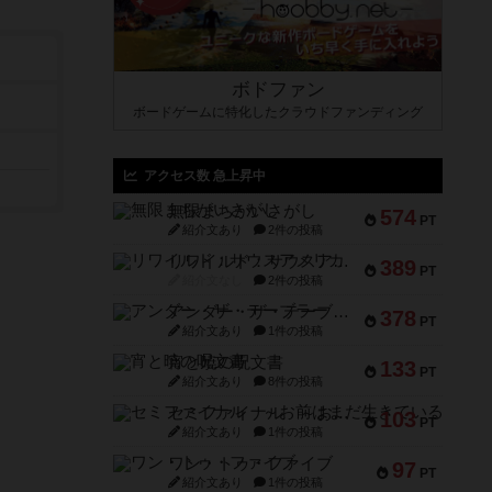
ボドファン
ボードゲームに特化したクラウドファンディング
アクセス数 急上昇中
無限まちがいさがし
574
PT
紹介文あり
2件の投稿
リワイルド：サウスアメリカ
389
PT
紹介文なし
2件の投稿
アンダー・ザ・テーブラー
378
PT
紹介文あり
1件の投稿
宵と暁の呪文書
133
PT
紹介文あり
8件の投稿
セミファイナル ～お前はまだ生きている～
103
PT
紹介文あり
1件の投稿
ワン・トゥ・ファイブ
97
PT
紹介文あり
1件の投稿