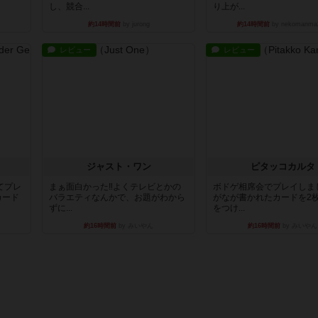
し、競合...
り上が...
約14時間前
by jurong
約14時間前
by nekomanma
レビュー
レビュー
ジャスト・ワン
ピタッコカルタ
てプレ
まぁ面白かった‼️よくテレビとかの
ボドゲ相席会でプレイしま
カード
バラエティなんかで、お題がわから
がなが書かれたカードを2
ずに...
をつけ...
約16時間前
by みいやん
約16時間前
by みいやん