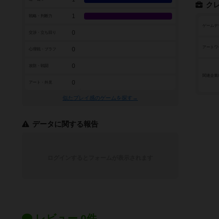
ク
1
戦略・判断力
ゲームデ
0
交渉・立ち回り
アートワ
0
心理戦・ブラフ
0
攻防・戦闘
関連企業
0
アート・外見
似たプレイ感のゲームを探す→
データに関する報告
ログインするとフォームが表示されます
レビュー 0件