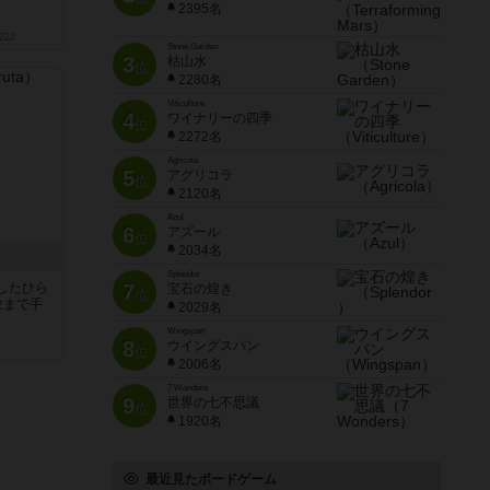
2395名
222
Stone Garden
3
枯山水
位
2280名
Viticulture
4
ワイナリーの四季
位
2272名
Agricola
5
アグリコラ
位
2120名
Azul
6
アズール
位
2034名
Splendor
したひら
7
宝石の煌き
位
枚まで手
2029名
Wingspan
8
ウイングスパン
位
2006名
7 Wonders
9
世界の七不思議
位
1920名
最近見たボードゲーム