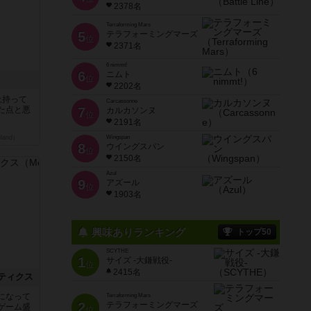
2378名
Terraforming Mars
5
テラフォーミングマーズ
位
2371名
6 nimmt!
6
ニムト
位
2202名
上持って
Carcassonne
た点と悪
7
カルカソンヌ
位
2191名
land）
Wingspan
8
ウイングスパン
位
2150名
Azul
9
アズール
位
1903名
興味ありランキング
トップ50
SCYTHE
1
サイズ -大鎌戦役-
位
2415名
ティクス
になって
Terraforming Mars
2
テラフォーミングマーズ
ゲーム盛
位