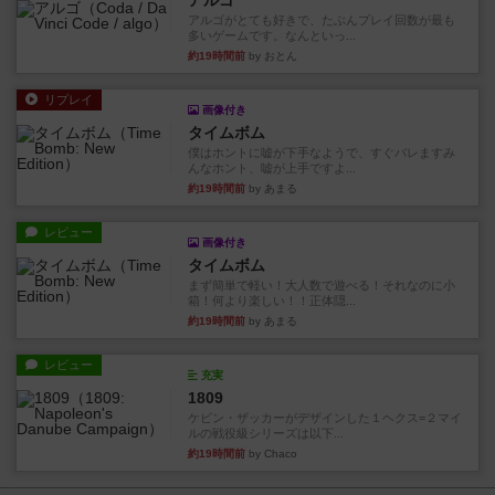
アルゴ
アルゴがとても好きで、たぶんプレイ回数が最も
多いゲームです。なんといっ...
約19時間前
by おとん
リプレイ
画像付き
タイムボム
僕はホントに嘘が下手なようで、すぐバレますみ
んなホント、嘘が上手ですよ...
約19時間前
by あまる
レビュー
画像付き
タイムボム
まず簡単で軽い！大人数で遊べる！それなのに小
箱！何より楽しい！！正体隠...
約19時間前
by あまる
レビュー
充実
1809
ケビン・ザッカーがデザインした１ヘクス=２マイ
ルの戦役級シリーズは以下...
約19時間前
by Chaco