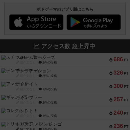
ボドゲーマのアプリ版はこちら
アクセス数 急上昇中
スチームローラーズ
686
PT
紹介文なし
2件の投稿
テンプテーション
326
PT
紹介文なし
2件の投稿
アマナイト
300
PT
紹介文なし
1件の投稿
ギャンブラー
257
PT
紹介文なし
2件の投稿
コレクト！
240
PT
紹介文なし
1件の投稿
トリオンフ ア マレンゴ
236
PT
紹介文あり
1件の投稿