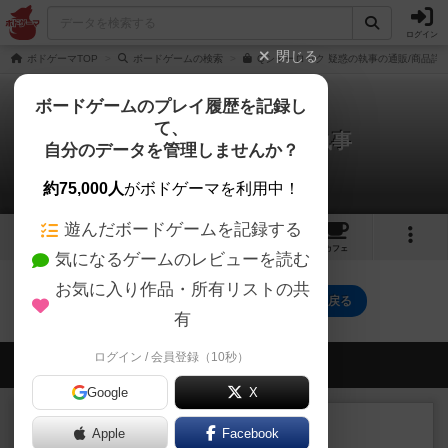
ログイン
閉じる
ボドゲーマTOP
ボードゲームの検索
Qシャーロック 疑惑の執事の通販/商品詳
ボードゲームのプレイ履歴を記録し
て、
Qシャーロック：疑惑の執事
自分のデータを管理しませんか？
0件の動画
約75,000人
がボドゲーマを利用中！
遊んだボードゲームを記録する
1
13
トップ
画像
動画
レビュー
カフェ
気になるゲームのレビューを読む
お気に入り作品・所有リストの共
Qシャーロック：疑惑の執事のトップに戻る
有
ログイン / 会員登録（10秒）
会員の新しい投稿
Google
X
レビュー
充実
Apple
Facebook
宵と暁の呪文書