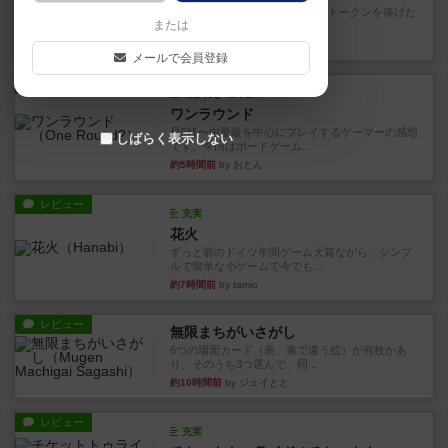
4/5点呪文を修得したり使い魔にトークンを捧げた
または
りして得点を増やしてい...
約1時間前
by ワタル
メールで会員登録
レビュー
画像付き
充実
ワンラウンド
星5軽〜中量級を中心にプレイするゲーマーの感想
しばらく表示しない
です。今回はボードゲーム...
約5時間前
by おとん
レビュー
充実
花火
ずっと前のドイツ年間ゲーム大賞ながら、シンプ
ルで簡単な小ゲームで今でも...
約7時間前
by tamio
レビュー
無限まちがいさがし
6つの場面カード（表、裏で違う絵）が何枚かあ
り、そのうち3つ選んで、同...
約10時間前
by ジェイとと
レビュー
充実