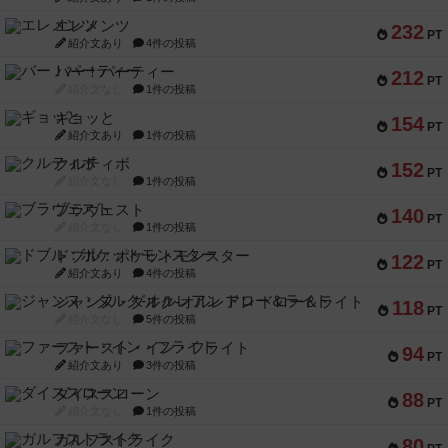
エレメンツ
232
PT
紹介文あり
4件の投稿
バー！パーティー
212
PT
紹介文なし
1件の投稿
ギョッと
154
PT
紹介文あり
1件の投稿
クルティボ
152
PT
紹介文なし
1件の投稿
ブラヴェスト
140
PT
紹介文なし
1件の投稿
ドブル：ポケットモンスター
122
PT
紹介文あり
4件の投稿
ジャンヌ・ダルク-オルレアン ドロー＆ライト
118
PT
紹介文なし
5件の投稿
ファースト・イン・フライト
94
PT
紹介文あり
3件の投稿
ダイススローン
88
PT
紹介文なし
1件の投稿
ガルフストライク
80