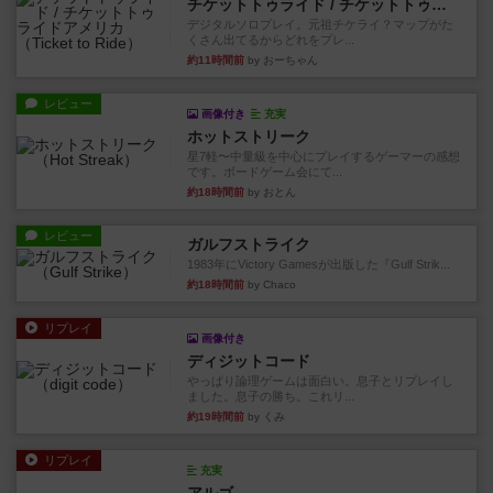
チケットトゥライド / チケットトゥライドアメリカ
デジタルソロプレイ。元祖チケライ？マップがた
くさん出てるからどれをプレ...
約11時間前
by おーちゃん
レビュー
画像付き
充実
ホットストリーク
星7軽〜中量級を中心にプレイするゲーマーの感想
です。ボードゲーム会にて...
約18時間前
by おとん
レビュー
ガルフストライク
1983年にVictory Gamesが出版した『Gulf Strik...
約18時間前
by Chaco
リプレイ
画像付き
ディジットコード
やっぱり論理ゲームは面白い。息子とリプレイし
ました。息子の勝ち。これリ...
約19時間前
by くみ
リプレイ
充実