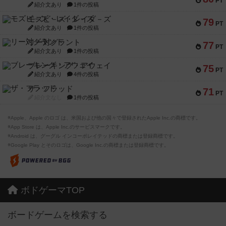
PT
紹介文あり
1件の投稿
モズビ－ズ・レイダ－ズ
79
PT
紹介文あり
1件の投稿
リー対グラント
77
PT
紹介文あり
1件の投稿
ブレーキング・アウェイ
75
PT
紹介文あり
4件の投稿
ザ・フラッド
71
PT
紹介文なし
1件の投稿
※Apple、Apple のロゴ は、米国および他の国々で登録されたApple Inc.の商標です。
※App Store は、Apple Inc.のサービスマークです。
※Android は、グーグル インコーポレイテッドの商標または登録商標です。
※Google Play とそのロゴは、Google Inc.の商標または登録商標です。
ボドゲーマTOP
ボードゲームを検索する