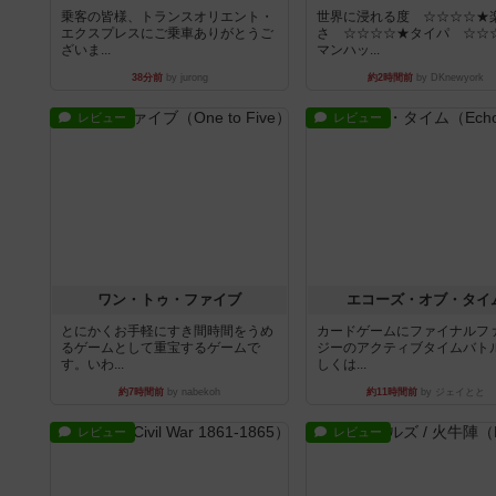
乗客の皆様、トランスオリエント・
世界に浸れる度 ☆☆☆☆★
エクスプレスにご乗車ありがとうご
さ ☆☆☆☆★タイパ ☆☆
ざいま...
マンハッ...
38分前
by jurong
約2時間前
by DKnewyork
レビュー
レビュー
ワン・トゥ・ファイブ
エコーズ・オブ・タイ
とにかくお手軽にすき間時間をうめ
カードゲームにファイナルフ
るゲームとして重宝するゲームで
ジーのアクティブタイムバト
す。いわ...
しくは...
約7時間前
by nabekoh
約11時間前
by ジェイとと
レビュー
レビュー