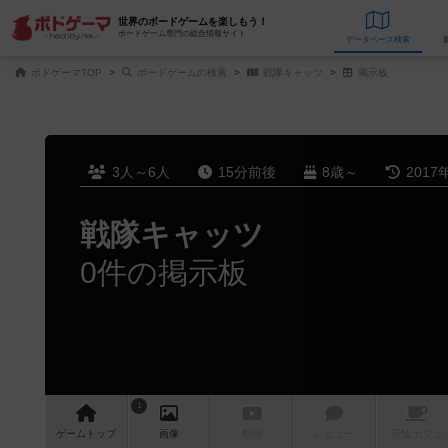
世界のボードゲームを楽しもう！
ボードゲーム専門の総合情報サイト
データベース
検
ボドゲーマTOP
ボードゲームの検索
戦隊キャッツ
掲示板
3人～6人
15分前後
8歳～
2017
戦隊キャッツ
0件の掲示板
1
ゲーム
トップ
画像
動画
レビュー
店舗/
カフェ