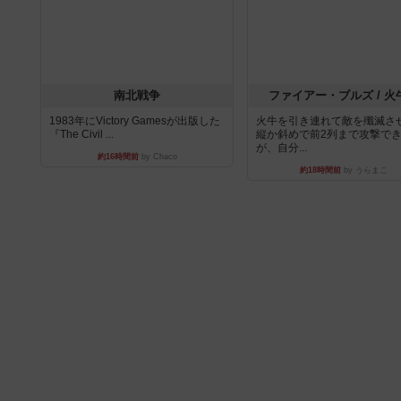
南北戦争
ファイアー・ブルズ / 火
1983年にVictory Gamesが出版した
火牛を引き連れて敵を殲滅さ
『The Civil ...
縦か斜めで前2列まで攻撃で
が、自分...
約16時間前
by Chaco
約18時間前
by うらまこ