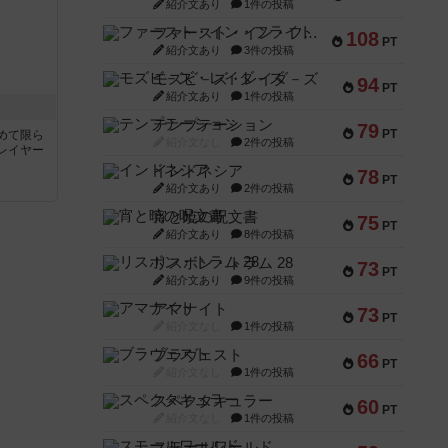
紹介文あり
1件の投稿
ファースト・イン・フライト
108
PT
紹介文あり
3件の投稿
モズビ－ズ・レイダ－ズ
94
PT
紹介文あり
1件の投稿
テンプテーション
79
PT
めて限ら
紹介文なし
2件の投稿
レイヤー
インドネシア
78
PT
紹介文あり
2件の投稿
宵と暁の呪文書
75
PT
紹介文あり
8件の投稿
リスボン・トラム 28
73
PT
紹介文あり
9件の投稿
アマナイト
73
PT
紹介文なし
1件の投稿
ブラヴェスト
66
PT
紹介文なし
1件の投稿
スペクタキュラー
60
PT
紹介文なし
1件の投稿
スモールワールド