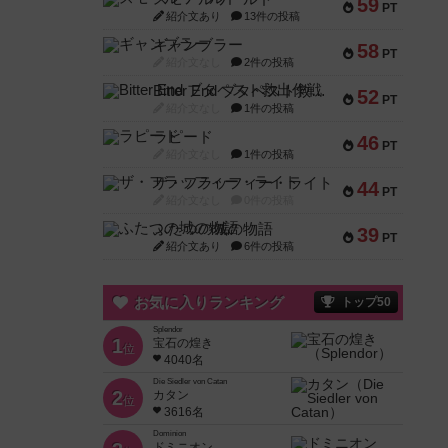
59
PT
紹介文あり
13件の投稿
ギャンブラー
58
PT
紹介文なし
2件の投稿
Bitter End ブタペスト救出作戦
52
PT
紹介文なし
1件の投稿
ラピード
46
PT
紹介文なし
1件の投稿
ザ・フラッフィー・ライト
44
PT
紹介文なし
0件の投稿
ふたつの城の物語
39
PT
紹介文あり
6件の投稿
お気に入りランキング
トップ50
Splendor
1
宝石の煌き
位
4040名
Die Siedler von Catan
2
カタン
位
3616名
Dominion
ドミニオン