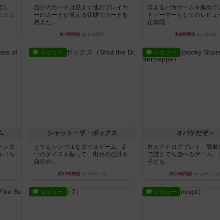
楽し
自分のカードは見えず他のプレイヤ
笑えるバカゲームを集めて
☆☆☆
ーのカードが見える状態でカードを
トゲーマーとしてのレビュ
教えた...
正体隠...
約4時間前
by mob567
約6時間前
by toyota
レビュー
レビュー
ム
シャット・ザ・ボックス
オバケだぞ～
ァンタ
とてもシンプルなダイスゲーム。2
対人アナログプレイ。簡単
ル（も
つのダイスを振って、出目の合計を
で誰とでも遊べるゲーム。
自分の...
子ども...
約12時間前
by OSAっち
約13時間前
by おーちゃ
レビュー
レビュー