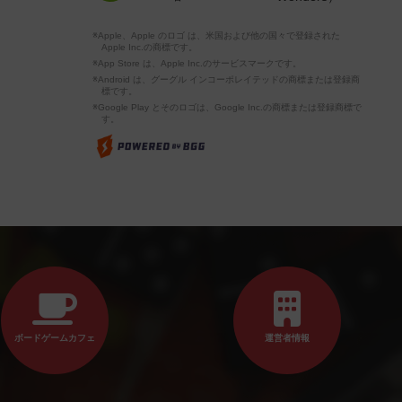
※Apple、Apple のロゴ は、米国および他の国々で登録された
Apple Inc.の商標です。
※App Store は、Apple Inc.のサービスマークです。
※Android は、グーグル インコーポレイテッドの商標または登録商
標です。
※Google Play とそのロゴは、Google Inc.の商標または登録商標で
す。
ボードゲームカフェ
運営者情報