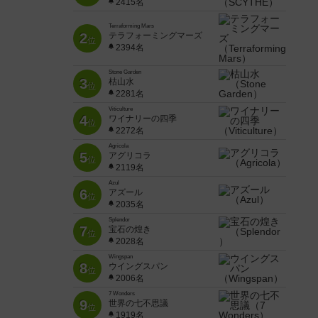
2415名
Terraforming Mars
2
テラフォーミングマーズ
位
2394名
Stone Garden
3
枯山水
位
2281名
Viticulture
4
ワイナリーの四季
位
2272名
Agricola
5
アグリコラ
位
2119名
Azul
6
アズール
位
2035名
Splendor
7
宝石の煌き
位
2028名
Wingspan
8
ウイングスパン
位
2006名
7 Wonders
9
世界の七不思議
位
1919名