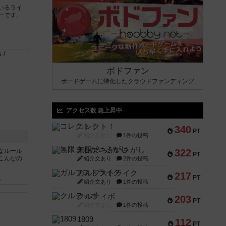
いるライ
ーです。
ボドファン
ボードゲームに特化したクラウドファンディング
アクセス数 急上昇中
コレクト！
340
PT
紹介文なし
1件の投稿
無限まちがいさがし
なルール
322
PT
こんなの
紹介文あり
2件の投稿
ガルフストライク
217
PT
ん
紹介文あり
1件の投稿
クルティボ
203
PT
紹介文なし
1件の投稿
1809
112
PT