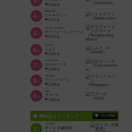
3
位
2528名
Battle Line
4
バトルライン
位
2377名
Terraforming Mars
5
テラフォーミングマーズ
位
2370名
6 nimmt!
6
ニムト
位
2201名
Carcassonne
7
カルカソンヌ
位
2190名
Wingspan
8
ウイングスパン
位
2149名
Azul
9
アズール
位
1903名
興味ありランキング
トップ50
SCYTHE
1
サイズ -大鎌戦役-
位