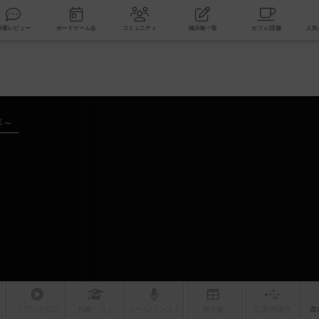
索
新着レビュー
ボードゲーム会
コミュニティ
掲示板一覧
年～
リプレイ
日記
戦略
・コツ
ルール
/インスト
掲示板
拡張/関連
作
次