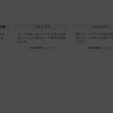
牛陣
フリップ７
コンセプト
せる。
カードをめくるかパスをするかを決
親のプレイヤーがお題を決
きる
めてパスした時のカード数字が得点
れたヒントの中から他のプ
になる...
に当て...
約19時間前
by mob567
約19時間前
by mob567