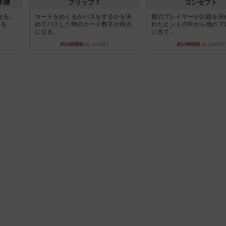
牛陣
フリップ７
コンセプト
せる。
カードをめくるかパスをするかを決
親のプレイヤーがお題を決
きる
めてパスした時のカード数字が得点
れたヒントの中から他のプ
になる...
に当て...
約19時間前
by mob567
約19時間前
by mob567