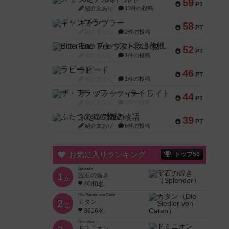
59
PT
紹介文あり
13件の投稿
ギャンブラー
58
PT
紹介文なし
2件の投稿
Bitter End ブタペスト救出作戦
52
PT
紹介文なし
1件の投稿
ラピード
46
PT
紹介文なし
1件の投稿
ザ・フラッフィー・ライト
44
PT
紹介文なし
0件の投稿
ふたつの城の物語
39
PT
紹介文あり
6件の投稿
お気に入りランキング
トップ50
Splendor
1
宝石の煌き
位
4040名
Die Siedler von Catan
2
カタン
位
3616名
Dominion
ドミニオン