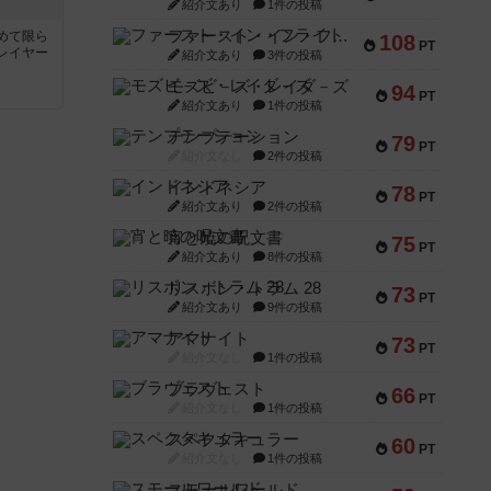
紹介文あり
1件の投稿
ファースト・イン・フライト
めて限ら
108
PT
レイヤー
紹介文あり
3件の投稿
モズビ－ズ・レイダ－ズ
94
PT
紹介文あり
1件の投稿
テンプテーション
79
PT
紹介文なし
2件の投稿
インドネシア
78
PT
紹介文あり
2件の投稿
宵と暁の呪文書
75
PT
紹介文あり
8件の投稿
リスボン・トラム 28
73
PT
紹介文あり
9件の投稿
アマナイト
73
PT
紹介文なし
1件の投稿
ブラヴェスト
66
PT
紹介文なし
1件の投稿
スペクタキュラー
60
PT
紹介文なし
1件の投稿
スモールワールド