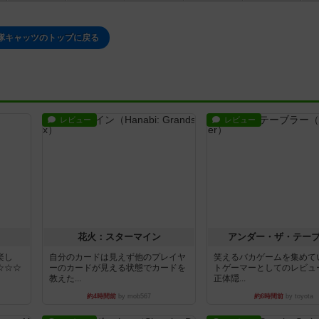
隊キャッツのトップに戻る
レビュー
レビュー
花火：スターマイン
アンダー・ザ・テー
楽し
自分のカードは見えず他のプレイヤ
笑えるバカゲームを集めて
☆☆☆
ーのカードが見える状態でカードを
トゲーマーとしてのレビュ
教えた...
正体隠...
約4時間前
by mob567
約6時間前
by toyota