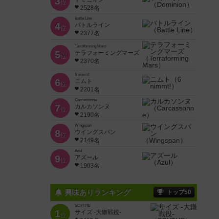
3
位
2528名
Battle Line
4
バトルライン
位
2377名
Terraforming Mars
5
テラフォーミングマーズ
位
2370名
6 nimmt!
6
ニムト
位
2201名
Carcassonne
7
カルカソンヌ
位
2190名
Wingspan
8
ウイングスパン
位
2149名
Azul
9
アズール
位
1903名
興味ありランキング
トップ50
SCYTHE
1
サイズ -大鎌戦役-
位