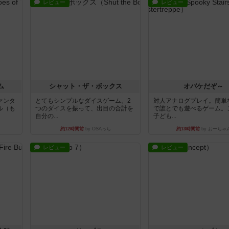
レビュー
レビュー
ム
シャット・ザ・ボックス
オバケだぞ～
ァンタ
とてもシンプルなダイスゲーム。2
対人アナログプレイ。簡単
ル（も
つのダイスを振って、出目の合計を
で誰とでも遊べるゲーム。
自分の...
子ども...
約12時間前
by OSAっち
約13時間前
by おーちゃ
レビュー
レビュー