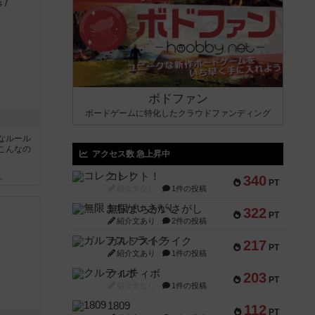
ボドファン
ボードゲームに特化したクラウドファンディング
なルール
こんなの
アクセス数 急上昇中
コレクト！
340
ん
PT
紹介文なし
1件の投稿
無限まちがいさがし
322
PT
紹介文あり
2件の投稿
ガルフストライク
217
PT
紹介文あり
1件の投稿
クルティボ
203
PT
紹介文なし
1件の投稿
1809
112
PT