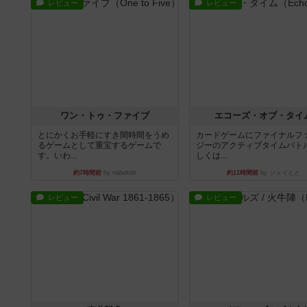
レビュー
レビュー
ワン・トゥ・ファイブ
エコーズ・オブ・タイ
とにかくお手軽にすき間時間をうめ
カードゲームにファイナルフ
るゲームとして重宝するゲームで
ジーのアクティブタイムバト
す。いわ...
しくは...
約7時間前
by nabekoh
約11時間前
by ジェイとと
レビュー
レビュー