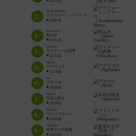
2415名
Terraforming Mars
2
テラフォーミングマーズ
位
2394名
Stone Garden
3
枯山水
位
2281名
Viticulture
4
ワイナリーの四季
位
2272名
Agricola
5
アグリコラ
位
2119名
Azul
6
アズール
位
2035名
Splendor
7
宝石の煌き
位
2028名
Wingspan
8
ウイングスパン
位
2006名
7 Wonders
9
世界の七不思議
位
1919名