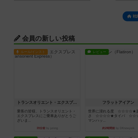
戦
会員の新しい投稿
ルール/インスト
レビュー
トランスオリエント・エクスプレス
フラットアイアン
乗客の皆様、トランスオリエント・
世界に浸れる度 ☆☆☆☆★
エクスプレスにご乗車ありがとうご
さ ☆☆☆☆★タイパ ☆☆
ざいま...
マンハッ...
39分前
by jurong
約2時間前
by DKnewyork