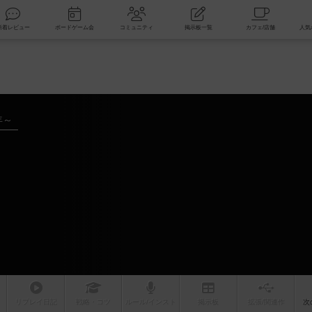
索
新着レビュー
ボードゲーム会
コミュニティ
掲示板一覧
年～
リプレイ
日記
戦略
・コツ
ルール
/インスト
掲示板
拡張/関連
作
次