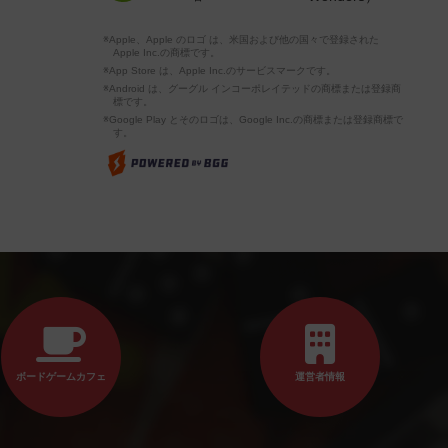
※Apple、Apple のロゴ は、米国および他の国々で登録された
Apple Inc.の商標です。
※App Store は、Apple Inc.のサービスマークです。
※Android は、グーグル インコーポレイテッドの商標または登録商
標です。
※Google Play とそのロゴは、Google Inc.の商標または登録商標で
す。
ボードゲームカフェ
運営者情報