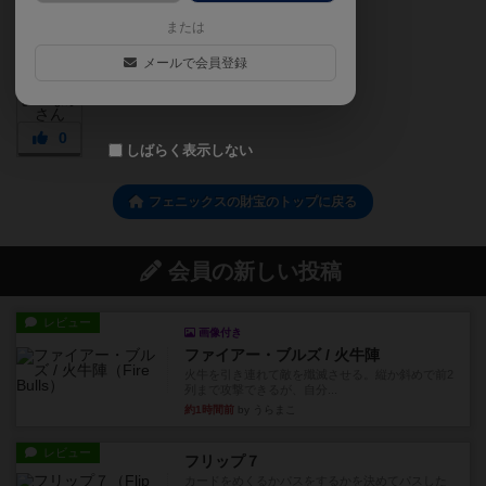
または
メールで会員登録
0
しばらく表示しない
フェニックスの財宝のトップに戻る
会員の新しい投稿
レビュー
画像付き
ファイアー・ブルズ / 火牛陣
火牛を引き連れて敵を殲滅させる。縦か斜めで前2
列まで攻撃できるが、自分...
約1時間前
by うらまこ
レビュー
フリップ７
カードをめくるかパスをするかを決めてパスした