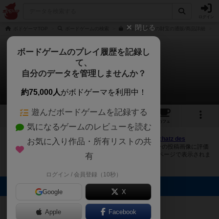
ログイン
閉じる
ボドゲーマTOP
ボードゲームの検索
フェニックスの財宝の通販/商品詳細
ボードゲームのプレイ履歴を記録し
て、
フェニックスの財宝
自分のデータを管理しませんか？
1件の画像
約75,000人
がボドゲーマを利用中！
遊んだボードゲームを記録する
1
10
トップ
画像
動画
レビュー
カフェ
気になるゲームのレビューを読む
ボドゲーマにログインすると、
「フェニックスの財宝（Schatz des
お気に入り作品・所有リストの共
Phönix）」
の画像をアップロード出来たり、他のユーザーの投稿画像に評価
を付けることができます。また、トップ6の画像は様々なページで表示されま
有
す。
ログイン / 会員登録（10秒）
トップに表示される画像
Google
X
まつなが
Apple
Facebook