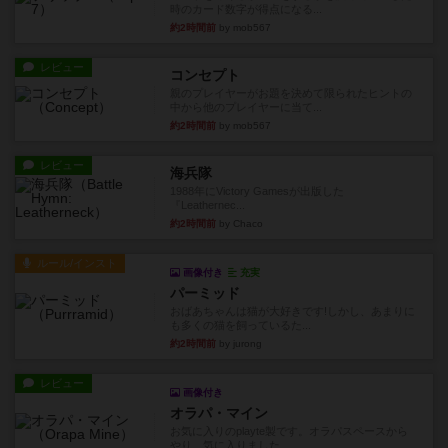
時のカード数字が得点になる...
約2時間前
by mob567
レビュー
コンセプト
親のプレイヤーがお題を決めて限られたヒントの
中から他のプレイヤーに当て...
約2時間前
by mob567
レビュー
海兵隊
1988年にVictory Gamesが出版した
『Leathernec...
約2時間前
by Chaco
ルール/インスト
画像付き
充実
パーミッド
おばあちゃんは猫が大好きです!しかし、あまりに
も多くの猫を飼っているた...
約2時間前
by jurong
レビュー
画像付き
オラパ・マイン
お気に入りのplayte製です。オラパスペースから
やり、気に入りました...