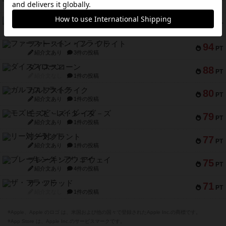
122
PT
紹介文あり
4件の投稿
ジャンヌ・ダルク-オルレアン ドロー＆ライト
118
PT
紹介文なし
5件の投稿
ファースト・イン・フライト
94
PT
紹介文あり
3件の投稿
ダイススローン
88
PT
紹介文なし
1件の投稿
ガルフストライク
80
PT
紹介文あり
1件の投稿
モズビ－ズ・レイダ－ズ
79
PT
紹介文あり
1件の投稿
リー対グラント
77
PT
紹介文あり
1件の投稿
ブレーキング・アウェイ
75
PT
紹介文あり
4件の投稿
ザ・フラッド
71
PT
紹介文なし
1件の投稿
※Apple、Apple のロゴ は、米国および他の国々で登録されたApple Inc.の商標です。
※App Store は、Apple Inc.のサービスマークです。