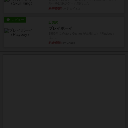
ルールは多少ゲーム慣れした...
約4時間前
by ジェイとと
レビュー
充実
プレイボーイ
1986年にVictory Gamesが出版した『Playboy』
は、...
約4時間前
by Chaco