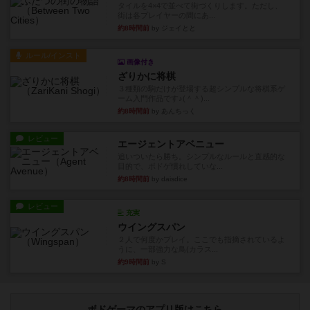
タイルを4×4で並べて街づくりします。ただし、
街は各プレイヤーの間にあ...
約8時間前
by ジェイとと
ルール/インスト
画像付き
ざりかに将棋
３種類の駒だけが登場する超シンプルな将棋系ゲ
ーム入門作品です♪(＾＾)...
約8時間前
by あんちっく
レビュー
エージェントアベニュー
追いついたら勝ち。シンプルなルールと直感的な
目的で、ボドゲ慣れしていな...
約8時間前
by daisdice
レビュー
充実
ウイングスパン
２人で何度かプレイ。ここでも指摘されているよ
うに、一部強力な鳥(カラス...
約9時間前
by S
ボドゲーマのアプリ版はこちら