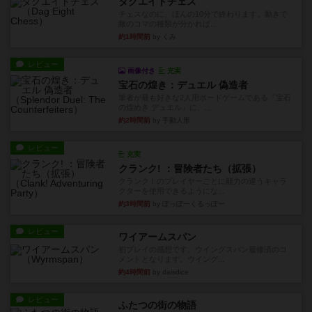
ダグエイトチェス
チェスなのに、ほんの10分で終わります。動きで
敵のコマの種類が分かれば...
約1時間前
by くみ
レビュー
画像付き
充実
宝石の煌き：デュエル 偽造者
筆者が最も好きな2人用ボードゲームである『宝石
の煌めき デュエル』に、...
約2時間前
by 手動人形
レビュー
充実
クランク! ：冒険者たち（拡張）
クランク！のプレイヤーごとに能力の違うキャラ
クターを使用できるようにな...
約3時間前
by ぽっぽーくるっぽー
レビュー
ワイアームスパン
初プレイの感想です。ウイングスパン履修済のコ
メントとなります。ウイング...
約4時間前
by daisdice
レビュー
ふたつの街の物語