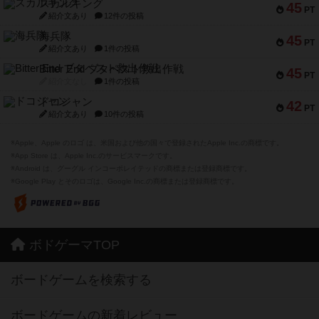
スカルキング
45
PT
紹介文あり
12件の投稿
海兵隊
45
PT
紹介文あり
1件の投稿
Bitter End ブタペスト救出作戦
45
PT
紹介文なし
1件の投稿
ドコジャン
42
PT
紹介文あり
10件の投稿
※Apple、Apple のロゴ は、米国および他の国々で登録されたApple Inc.の商標です。
※App Store は、Apple Inc.のサービスマークです。
※Android は、グーグル インコーポレイテッドの商標または登録商標です。
※Google Play とそのロゴは、Google Inc.の商標または登録商標です。
ボドゲーマTOP
ボードゲームを検索する
ボードゲームの新着レビュー