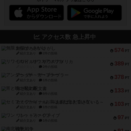
アクセス数 急上昇中
無限まちがいさがし
574
PT
紹介文あり
2件の投稿
リワイルド：サウスアメリカ
389
PT
紹介文なし
2件の投稿
アンダー・ザ・テーブラー
378
PT
紹介文あり
1件の投稿
宵と暁の呪文書
133
PT
紹介文あり
8件の投稿
セミファイナル ～お前はまだ生きている～
103
PT
紹介文あり
1件の投稿
ワン・トゥ・ファイブ
97
PT
紹介文あり
1件の投稿
南北戦争
91