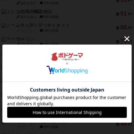
PT
紹介文あり
1件の投稿
ふたつの城の物語
91
PT
紹介文あり
6件の投稿
ノームズ・アット・ナイト
88
PT
紹介文なし
1件の投稿
マーリン
76
PT
紹介文あり
6件の投稿
フラットアイアン
75
PT
紹介文なし
2件の投稿
トランスオリエント・エクスプレス
70
PT
紹介文なし
1件の投稿
アンブッシュ！：ムーブアウト！
59
PT
紹介文あり
1件の投稿
キャプテン・フリップ：イスラ・ボンバ
51
PT
紹介文なし
2件の投稿
ガルフストライク
46
PT
紹介文あり
1件の投稿
エコーズ・オブ・タイム
45
PT
紹介文なし
8件の投稿