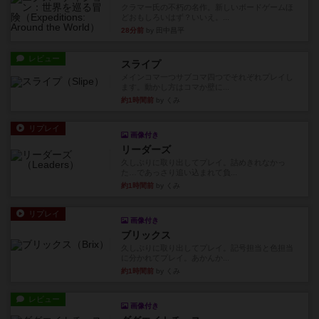
クラマー氏の不朽の名作。新しいボードゲームほ
どおもしろいはず？いいえ。...
28分前
by 田中昌平
レビュー
スライプ
メインコマ一つサブコマ四つでそれぞれプレイし
ます。動かし方はコマか壁に...
約1時間前
by くみ
リプレイ
画像付き
リーダーズ
久しぶりに取り出してプレイ。詰めきれなかっ
た…であっさり追い込まれて負...
約1時間前
by くみ
リプレイ
画像付き
ブリックス
久しぶりに取り出してプレイ。記号担当と色担当
に分かれてプレイ。あかんか...
約1時間前
by くみ
レビュー
画像付き