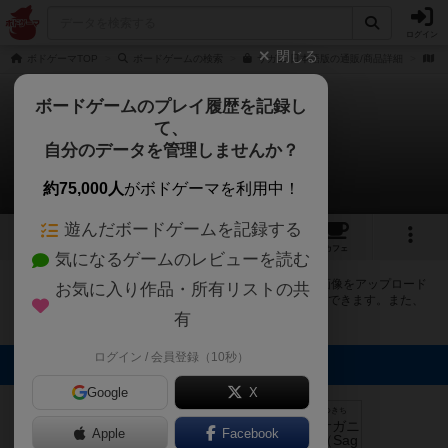
ログイン
閉じる
ボドゲーマTOP
ボードゲームの検索
サガニ 日本語版の通販/商品詳細
作
ボードゲームのプレイ履歴を記録し
て、
サガニ
自分のデータを管理しませんか？
5件の画像
約75,000人
がボドゲーマを利用中！
遊んだボードゲームを記録する
5
1
6
44
トップ
画像
動画
レビュー
カフェ
気になるゲームのレビューを読む
ボドゲーマにログインすると、
「サガニ（Sagani）」
の画像をアップロード
お気に入り作品・所有リストの共
出来たり、他のユーザーの投稿画像に評価を付けることができます。また、
トップ6の画像は様々なページで表示されます。
有
ログイン / 会員登録（10秒）
トップに表示される画像
オグランド
Google
X
（Oguland）
まつなが
まつなが
たつきち
たつきち
Apple
Facebook