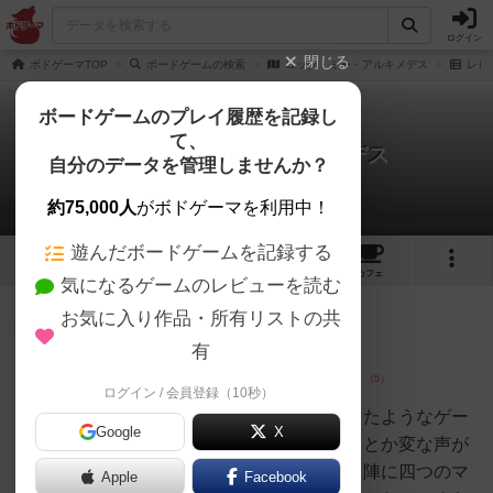
ログイン
閉じる
ボドゲーマTOP
ボードゲームの検索
ロック・ミー・アルキメデス
レビ
ボードゲームのプレイ履歴を記録し
て、
ロック・ミー・アルキメデス
自分のデータを管理しませんか？
5件のレビュー
約75,000人
がボドゲーマを利用中！
遊んだボードゲームを記録する
3
3
5
29
トップ
画像
動画
レビュー
カフェ
気になるゲームのレビューを読む
お気に入り作品・所有リストの共
国王
124名
0名
0
有
ログイン / 会員登録（10秒）
くみ
オシャレにステータスを全振りしたようなゲー
Google
X
ムです。グラグラ傾くとおぉーっとか変な声が
出ます。勝敗の付け方としては自陣に四つのマ
Apple
Facebook