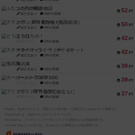
ふたつの街の物語
52
PT
紹介文あり
18件の投稿
クランク! ：冒険者たち（拡張）
50
PT
紹介文あり
4件の投稿
とうほうの！
42
PT
紹介文なし
1件の投稿
スターマイン・ラミー ポケット
42
PT
紹介文あり
2件の投稿
海兵隊
39
PT
紹介文あり
1件の投稿
スーパーストア3000
39
PT
紹介文なし
1件の投稿
フリップ７：復讐心とともに
37
PT
紹介文なし
2件の投稿
※Apple、Apple のロゴ は、米国および他の国々で登録されたApple Inc.の商標です。
※App Store は、Apple Inc.のサービスマークです。
※Android は、グーグル インコーポレイテッドの商標または登録商標です。
※Google Play とそのロゴは、Google Inc.の商標または登録商標です。