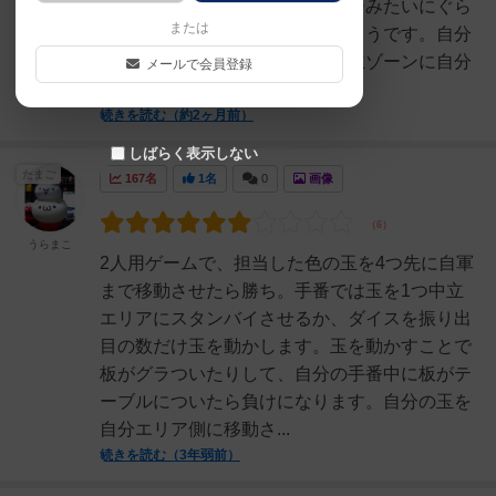
ーブルを入れたら勝ち、シーソーみたいにぐら
または
つかせて下に着いた方が負けのようです。自分
の手番でやることは真ん中の中立ゾーンに自分
メールで会員登録
のマーブルを置くか、置...
続きを読む（約2ヶ月前）
しばらく表示しない
たまご
167名
1名
0
画像
うらまこ
2人用ゲームで、担当した色の玉を4つ先に自軍
まで移動させたら勝ち。手番では玉を1つ中立
エリアにスタンバイさせるか、ダイスを振り出
目の数だけ玉を動かします。玉を動かすことで
板がグラついたりして、自分の手番中に板がテ
ーブルについたら負けになります。自分の玉を
自分エリア側に移動さ...
続きを読む（3年弱前）