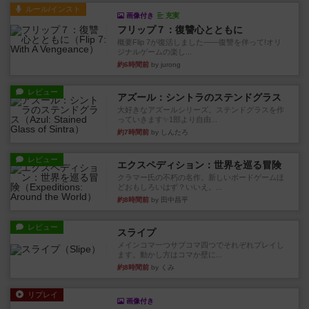
ルール/インスト
画像付き
充実
フリップ７：復讐心とともに
概要Flip 7が復活しました――復讐を伴って!オリ
ジナルゲームの楽し...
約6時間前
by jurong
レビュー
アズール：シントラのステンドグラス
大好きなアズールシリーズ。ステンドグラスを作
っていきます✨1部より自由...
約7時間前
by しんたろ
レビュー
エクスペディション：世界を巡る冒険
クラマー氏の不朽の名作。新しいボードゲームほ
どおもしろいはず？いいえ。...
約8時間前
by 田中昌平
レビュー
スライプ
メインコマ一つサブコマ四つでそれぞれプレイし
ます。動かし方はコマか壁に...
約8時間前
by くみ
リプレイ
画像付き