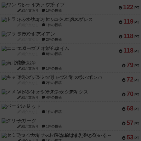
ワン・トゥ・ファイブ
122
PT
紹介文あり
1件の投稿
トランスオリエント・エクスプレス
119
PT
紹介文なし
1件の投稿
フラットアイアン
118
PT
紹介文なし
2件の投稿
エコーズ・オブ・タイム
118
PT
紹介文なし
8件の投稿
南北戦争
79
PT
紹介文あり
1件の投稿
キャプテン・フリップ：イスラ・ボンバ
72
PT
紹介文なし
2件の投稿
メメントオンラインタクティクス
70
PT
紹介文あり
4件の投稿
パーミッド
68
PT
紹介文なし
1件の投稿
クリーグ
57
PT
紹介文あり
1件の投稿
セミファイナル ～お前はまだ生きている～
53
PT
紹介文あり
1件の投稿