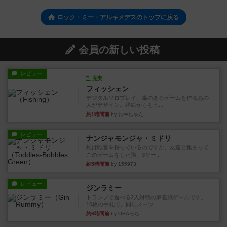
ロック・ミー・アルキメデスのトップに戻る
会員の新しい投稿
レビュー
充実
フィッシェン
デジタルソロプレイ。毒のあるゲームを作るあの
人がデザイン。箱絵からもう...
約1時間前
by おーちゃん
レビュー
ナンジャモンジャ・ミドリ
私は吃音を持っているのですが、友達と集まって
このゲームをした際、3ゲー...
約5時間前
by 155973
レビュー
ジンラミー
トランプで遊べる2人対戦の麻雀風ゲームです。
10枚の手札で、同じスーツ...
約6時間前
by OSAっち