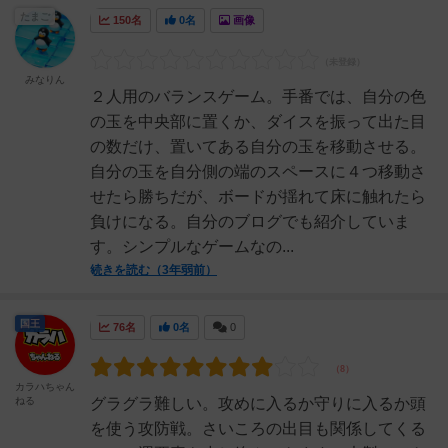
たまご
150名
0名
画像
みなりん
２人用のバランスゲーム。手番では、自分の色
の玉を中央部に置くか、ダイスを振って出た目
の数だけ、置いてある自分の玉を移動させる。
自分の玉を自分側の端のスペースに４つ移動さ
せたら勝ちだが、ボードが揺れて床に触れたら
負けになる。自分のブログでも紹介していま
す。シンプルなゲームなの...
続きを読む（3年弱前）
国王
76名
0名
0
カラハちゃん
ねる
グラグラ難しい。攻めに入るか守りに入るか頭
を使う攻防戦。さいころの出目も関係してくる