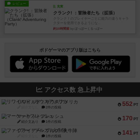
レビュー
充実
クランク! ：冒険者たち（拡張）
クランク！のプレイヤーごとに能力の違うキャラ
クターを使用できるようにな...
約10時間前
by ぽっぽーくるっぽー
ボドゲーマのアプリ版はこちら
アクセス数 急上昇中
リワイルド：サウスアメリカ
552
PT
紹介文なし
2件の投稿
マーケットフレッシュ
170
PT
紹介文あり
1件の投稿
ファイアー・ブルズ / 火牛陣
141
PT
紹介文なし
1件の投稿