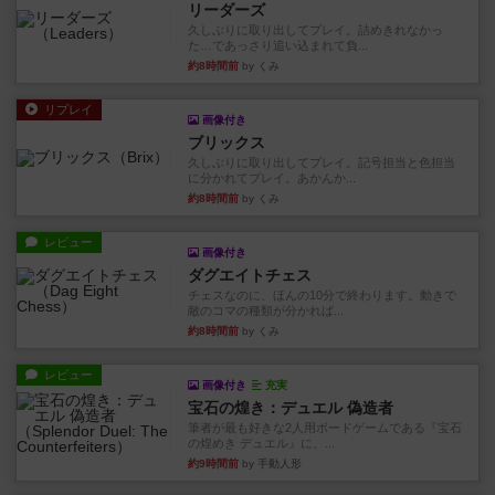
リーダーズ
久しぶりに取り出してプレイ。詰めきれなかっ
た…であっさり追い込まれて負...
約8時間前
by くみ
リプレイ
画像付き
ブリックス
久しぶりに取り出してプレイ。記号担当と色担当
に分かれてプレイ。あかんか...
約8時間前
by くみ
レビュー
画像付き
ダグエイトチェス
チェスなのに、ほんの10分で終わります。動きで
敵のコマの種類が分かれば...
約8時間前
by くみ
レビュー
画像付き
充実
宝石の煌き：デュエル 偽造者
筆者が最も好きな2人用ボードゲームである『宝石
の煌めき デュエル』に、...
約9時間前
by 手動人形