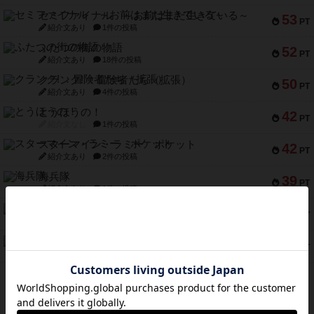
セミファイナル ～お前はまだ生きている～
53
PT
紹介文あり
1件の投稿
ふたつの街の物語
52
PT
紹介文あり
18件の投稿
クランク! ：冒険者たち（拡張）
50
PT
紹介文あり
4件の投稿
とうほうの！
42
PT
紹介文なし
1件の投稿
スターマイン・ラミー ポケット
42
PT
紹介文あり
2件の投稿
海兵隊
39
PT
紹介文あり
1件の投稿
スーパーストア3000
39
PT
紹介文なし
1件の投稿
フリップ７：復讐心とともに
37
PT
紹介文なし
2件の投稿
※Apple、Apple のロゴ は、米国および他の国々で登録されたApple Inc.の商標です。
※App Store は、Apple Inc.のサービスマークです。
※Android は、グーグル インコーポレイテッドの商標または登録商標です。