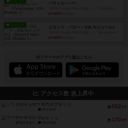
レビュー
パラトルーパー
1986年にAvalon Hill社が出版した『Paratrooper...
約3時間前
by Chaco
レビュー
ビヨンド・バロー：ASLモジュール1
1985年にAvalon Hill社が出版した『Beyond Valo...
約3時間前
by Chaco
ボドゲーマのアプリ版はこちら
アクセス数 急上昇中
リワイルド：サウスアメリカ
552
PT
紹介文なし
2件の投稿
マーケットフレッシュ
170
PT
紹介文あり
1件の投稿