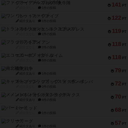
ファイアー・ブルズ / 火牛陣
141
PT
紹介文なし
1件の投稿
ワン・トゥ・ファイブ
122
PT
紹介文あり
1件の投稿
トランスオリエント・エクスプレス
119
PT
紹介文なし
1件の投稿
フラットアイアン
118
PT
紹介文なし
2件の投稿
エコーズ・オブ・タイム
118
PT
紹介文なし
8件の投稿
南北戦争
79
PT
紹介文あり
1件の投稿
キャプテン・フリップ：イスラ・ボンバ
72
PT
紹介文なし
2件の投稿
メメントオンラインタクティクス
70
PT
紹介文あり
4件の投稿
パーミッド
68
PT
紹介文なし
1件の投稿
クリーグ
57
PT
紹介文あり
1件の投稿