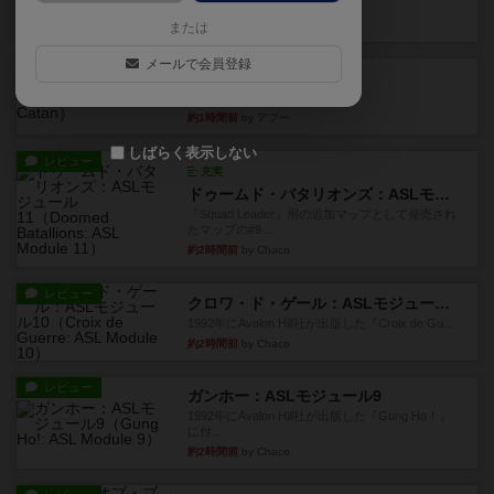
るゲーム。相手の手札/場...
約1時間前
by daisdice
または
メールで会員登録
レビュー
カタン
神ゲー
約1時間前
by アプー
しばらく表示しない
レビュー
充実
ドゥームド・バタリオンズ：ASLモジュール11
『Squad Leader』用の追加マップとして発売され
たマップの#9...
約2時間前
by Chaco
レビュー
クロワ・ド・ゲール：ASLモジュール10
1992年にAvalon Hill社が出版した『Croix de Gu...
約2時間前
by Chaco
レビュー
ガンホー：ASLモジュール9
1992年にAvalon Hill社が出版した『Gung Ho！』
に付...
約2時間前
by Chaco