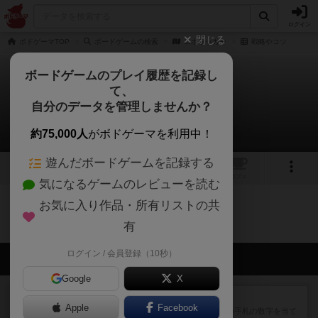
ログイン
閉じる
ボドゲーマTOP
ボードゲームの検索
ロボサッカー
戦略やコツ
ボードゲームのプレイ履歴を記録し
て、
ロボサッカー
自分のデータを管理しませんか？
0件の戦略やコツ
約75,000人
がボドゲーマを利用中！
遊んだボードゲームを記録する
トップ
画像
動画
レビュー
カフェ
気になるゲームのレビューを読む
お気に入り作品・所有リストの共
ロボサッカーのトップに戻る
有
ログイン / 会員登録（10秒）
会員の新しい投稿
Google
X
レビュー
ゴットファイブ！
Apple
Facebook
自分の前に背を向けて並ぶ5枚の手札の数字を当て