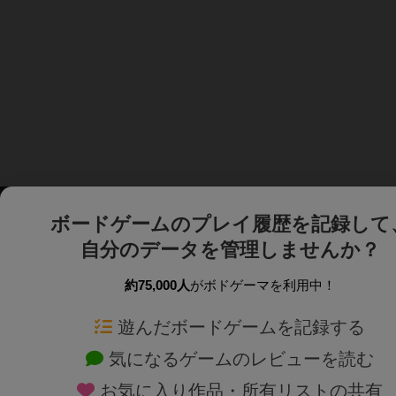
ボードゲームのプレイ履歴を記録して
自分のデータを管理しませんか？
約75,000人
がボドゲーマを利用中！
ボドゲーマTOP
ボードゲーム通販
遊んだボードゲームを記録する
気になるゲームのレビューを読む
ボードゲームを検索する
新作・再入荷情報
お気に入り作品・所有リストの共有
ボードゲームの新着レビュー
定番ボードゲームの通販