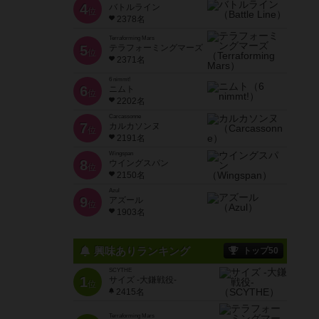
4
バトルライン
位
2378名
Terraforming Mars
5
テラフォーミングマーズ
位
2371名
6 nimmt!
6
ニムト
位
2202名
Carcassonne
7
カルカソンヌ
位
2191名
Wingspan
8
ウイングスパン
位
2150名
Azul
9
アズール
位
1903名
興味ありランキング
トップ50
SCYTHE
1
サイズ -大鎌戦役-
位
2415名
Terraforming Mars