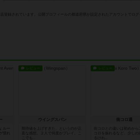
0店登録されています。公開プロフィールの都道府県が設定されたアカウントでログ
レビュー
レビュー
ー
ウイングスパン
街コロ通
 ルー
期待値を上げすぎた、というのが正
街コロとの違いは初めから
ゲ慣れ
直な感想。２人で何度かプレイ。こ
コロを振れるなど、少しの
こでも...
るけれ...