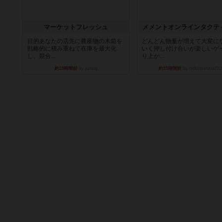
マーケットフレッシュ
メメントオンラインタクテ
目的あなたの店先に農産物の木箱を
どんどん物量が増えて大変に
戦略的に積み重ねて在庫を最大化
いく押し付け合いが楽しいゲ
し、競合...
り上が...
約15時間前
by jurong
約15時間前
by nekomanma222