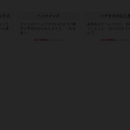
ィクス
ヘックメック
ハゲタカのえじ
なって
サイコロゲームです1から5までの数
超有名なゲームですが、初
ーム盛
字と芋虫がかかれたダイス。これを
イしました。1から15まで
振っ...
がプ...
約17時間前
by みいやん
約17時間前
by みいやん