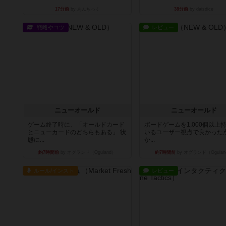
17分前
by あんちっく
38分前
by daisdice
戦略やコツ
レビュー
ニューオールド
ニューオールド
ゲーム終了時に、「オールドカード
ボードゲームを1,000個以上
とニューカードのどちらもある」 状
いるユーザー視点で良かった
態に...
か...
約7時間前
by オグランド（Oguland）
約7時間前
by オグランド（Ogulan
ルール/インスト
レビュー