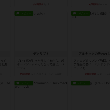
約1時間前
by S
約6時間前
by くみ
レビュー
レビュー
デクリプト
アルナックの失われ
持って
プレイ感がしっかりしてるから、超
アナログ対人プレイ数回。
点と悪
ボードゲームやったなって感じ。パ
ア先生の名作「エルドラド
ーティ...
て」にあ...
d）
約8時間前
by ヒロ(新！ボードゲーム家族)
約10時間前
by おーちゃ
レビュー
レビュー