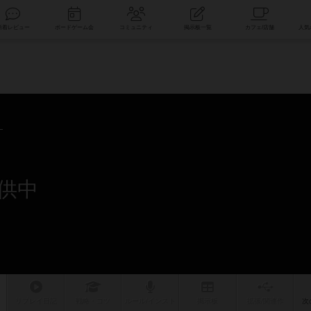
索
新着レビュー
ボードゲーム会
コミュニティ
掲示板一覧
供中
リプレイ
日記
戦略
・コツ
ルール
/インスト
掲示板
拡張/関連
作
次