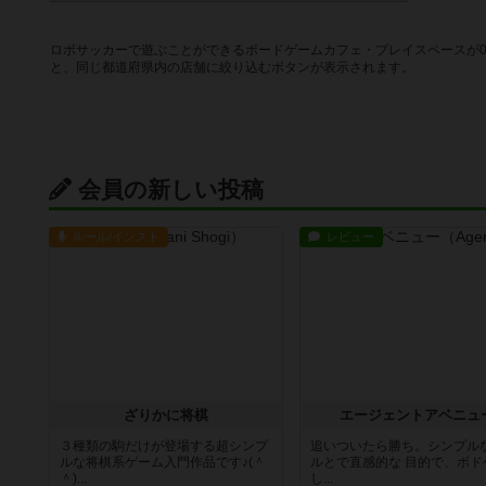
ロボサッカーで遊ぶことができるボードゲームカフェ・プレイスペースが
と、同じ都道府県内の店舗に絞り込むボタンが表示されます。
会員の新しい投稿
ルール/インスト
レビュー
ざりかに将棋
エージェントアベニュ
３種類の駒だけが登場する超シンプ
追いついたら勝ち。シンプルな
ルな将棋系ゲーム入門作品です♪(＾
ルとで直感的な 目的で、ボド
＾)...
し...