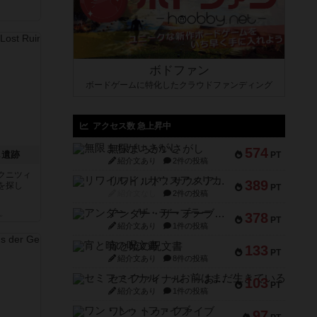
ボドファン
ボードゲームに特化したクラウドファンディング
アクセス数 急上昇中
無限まちがいさがし
574
し遺跡
PT
紹介文あり
2件の投稿
クニツィ
リワイルド：サウスアメリカ
389
を探し
PT
紹介文なし
2件の投稿
アンダー・ザ・テーブラー
ん
378
PT
紹介文あり
1件の投稿
宵と暁の呪文書
133
PT
紹介文あり
8件の投稿
セミファイナル ～お前はまだ生きている～
103
PT
紹介文あり
1件の投稿
ワン・トゥ・ファイブ
97