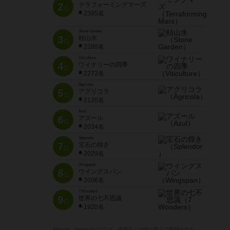
2
テラフォーミングマーズ
位
2395名
Stone Garden
3
枯山水
位
2280名
Viticulture
4
ワイナリーの四季
位
2272名
Agricola
5
アグリコラ
位
2120名
Azul
6
アズール
位
2034名
Splendor
7
宝石の煌き
位
2029名
Wingspan
8
ウイングスパン
位
2006名
7 Wonders
9
世界の七不思議
位
1920名
※Apple、Apple のロゴ は、米国および他の国々で登録された