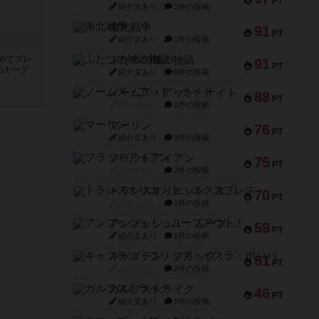
PT
紹介文あり
1件の投稿
南北戦争
91
PT
き
紹介文あり
1件の投稿
めてプレ
ふたつの城の物語
91
PT
のカード
紹介文あり
6件の投稿
ノームズ・アット・ナイト
88
PT
紹介文なし
1件の投稿
マーリン
76
PT
紹介文あり
6件の投稿
フラットアイアン
75
PT
紹介文なし
2件の投稿
トランスオリエント・エクスプレス
70
PT
紹介文なし
1件の投稿
アンブッシュ！：ムーブアウト！
59
PT
紹介文あり
1件の投稿
キャプテン・フリップ：イスラ・ボンバ
51
PT
紹介文なし
2件の投稿
ガルフストライク
46
PT
紹介文あり
1件の投稿