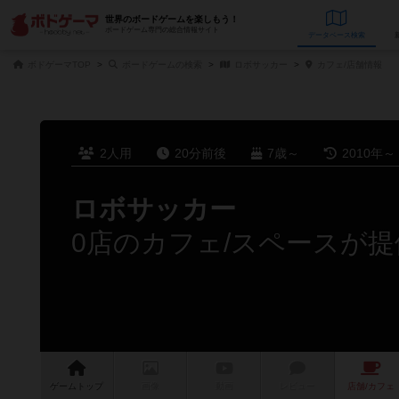
世界のボードゲームを楽しもう！
ボードゲーム専門の総合情報サイト
データベース
検
ボドゲーマTOP
ボードゲームの検索
ロボサッカー
カフェ/店舗情報
2人用
20分前後
7歳～
2010年～
ロボサッカー
0店のカフェ/スペースが提
ゲーム
トップ
画像
動画
レビュー
店舗/
カフェ