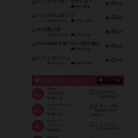
エコーズ・オブ・タイム
45
PT
紹介文なし
8件の投稿
スカルキング
45
PT
紹介文あり
12件の投稿
海兵隊
45
PT
紹介文あり
1件の投稿
Bitter End ブタペスト救出作戦
45
PT
紹介文なし
1件の投稿
ドコジャン
42
PT
紹介文あり
10件の投稿
お気に入りランキング
トップ50
Splendor
1
宝石の煌き
位
4041名
Die Siedler von Catan
2
カタン
位
3616名
Dominion
3
ドミニオン
位
2530名
Battle Line