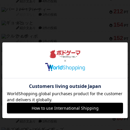
紹介文あり
4件の投稿
バー！パーティー
212
PT
紹介文なし
1件の投稿
ギョッと
154
PT
紹介文あり
1件の投稿
クルティボ
152
PT
紹介文なし
1件の投稿
ブラヴェスト
140
PT
紹介文なし
1件の投稿
ドブル：ポケットモンスター
122
PT
紹介文あり
4件の投稿
ジャンヌ・ダルク-オルレアン ドロー＆ライト
118
PT
紹介文なし
5件の投稿
ファースト・イン・フライト
94
PT
紹介文あり
3件の投稿
ダイススローン
88
PT
紹介文なし
1件の投稿
ガルフストライク
80
PT
紹介文あり
1件の投稿
モズビ－ズ・レイダ－ズ