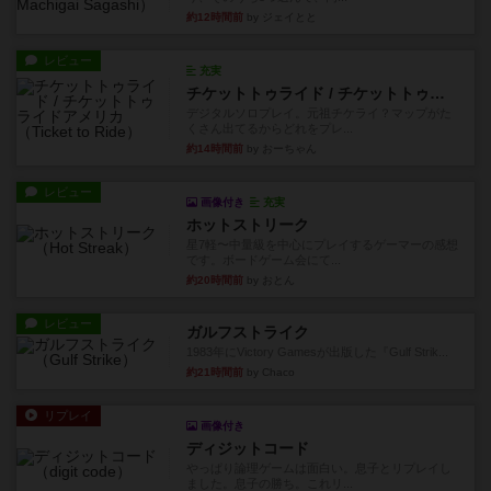
約12時間前
by ジェイとと
レビュー
充実
チケットトゥライド / チケットトゥライドアメリカ
デジタルソロプレイ。元祖チケライ？マップがた
くさん出てるからどれをプレ...
約14時間前
by おーちゃん
レビュー
画像付き
充実
ホットストリーク
星7軽〜中量級を中心にプレイするゲーマーの感想
です。ボードゲーム会にて...
約20時間前
by おとん
レビュー
ガルフストライク
1983年にVictory Gamesが出版した『Gulf Strik...
約21時間前
by Chaco
リプレイ
画像付き
ディジットコード
やっぱり論理ゲームは面白い。息子とリプレイし
ました。息子の勝ち。これリ...