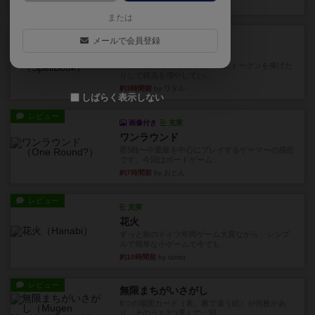
33分前
by くみ
または
レビュー
充実
メールで会員登録
宵と暁の呪文書
4/5点呪文を修得したり使い魔にトークンを捧げた
りして得点を増やしてい...
約3時間前
by ワタル
しばらく表示しない
レビュー
画像付き
充実
ワンラウンド
星5軽〜中量級を中心にプレイするゲーマーの感想
です。今回はボードゲーム...
約7時間前
by おとん
レビュー
充実
花火
ずっと前のドイツ年間ゲーム大賞ながら、シンプ
ルで簡単な小ゲームで今でも...
約10時間前
by tamio
レビュー
無限まちがいさがし
6つの場面カード（表、裏で違う絵）が何枚かあ
り、そのうち3つ選んで、同...