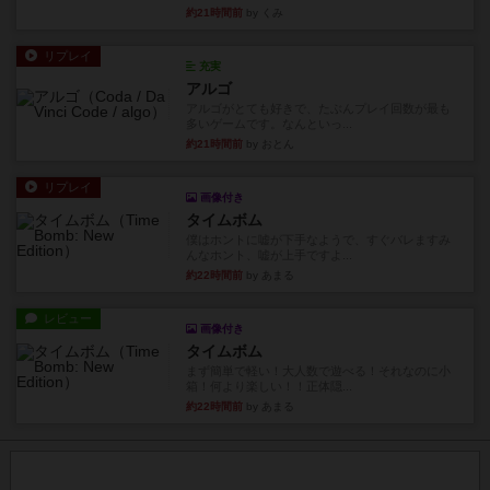
約21時間前
by くみ
リプレイ
充実
アルゴ
アルゴがとても好きで、たぶんプレイ回数が最も
多いゲームです。なんといっ...
約21時間前
by おとん
リプレイ
画像付き
タイムボム
僕はホントに嘘が下手なようで、すぐバレますみ
んなホント、嘘が上手ですよ...
約22時間前
by あまる
レビュー
画像付き
タイムボム
まず簡単で軽い！大人数で遊べる！それなのに小
箱！何より楽しい！！正体隠...
約22時間前
by あまる