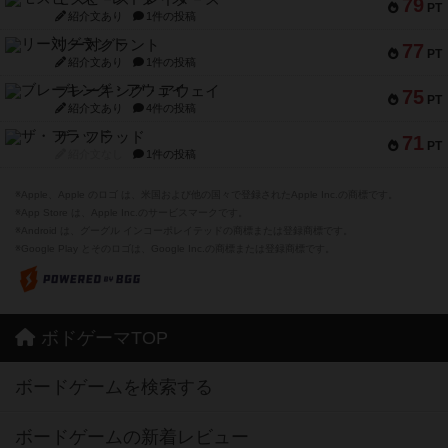
79
PT
紹介文あり
1件の投稿
リー対グラント
77
PT
紹介文あり
1件の投稿
ブレーキング・アウェイ
75
PT
紹介文あり
4件の投稿
ザ・フラッド
71
PT
紹介文なし
1件の投稿
※Apple、Apple のロゴ は、米国および他の国々で登録されたApple Inc.の商標です。
※App Store は、Apple Inc.のサービスマークです。
※Android は、グーグル インコーポレイテッドの商標または登録商標です。
※Google Play とそのロゴは、Google Inc.の商標または登録商標です。
ボドゲーマTOP
ボードゲームを検索する
ボードゲームの新着レビュー