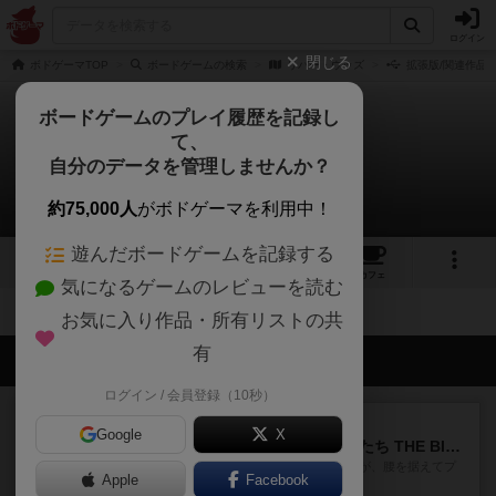
ログイン
閉じる
ボドゲーマTOP
ボードゲームの検索
リバー・ウッズ
拡張版/関連作品
ボードゲームのプレイ履歴を記録し
て、
リバー・ウッズ
自分のデータを管理しませんか？
拡張/関連作品 0件
約75,000人
がボドゲーマを利用中！
遊んだボードゲームを記録する
1
1
トップ
画像
動画
レビュー
カフェ
気になるゲームのレビューを読む
お気に入り作品・所有リストの共
有
会員の新しい投稿
ログイン / 会員登録（10秒）
レビュー
画像付き
Google
X
アグリコラ：牧場の動物たち THE BIG BOX
長らく積みゲーになってましたが、腰を据えてプ
Apple
Facebook
レイできましたのでやってみ...