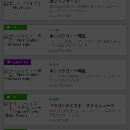
ゴットファイブ！
2/5点自分の数字5つを推理するタギロン風ゲー
ム。（他プレイヤーのみに...
約1ヶ月前
の投稿
レビュー
充実
ホシヅクリ：一等星
ホシヅクリ拡張。サプライのカード11種類と新ル
ールが追加されている。サ...
約2ヶ月前
の投稿
戦略やコツ
充実
ホシヅクリ：一等星
カード評価を10段階でまとめてみた。(ランダムサ
プライのみ)なお拡張ル...
約2ヶ月前
の投稿
レビュー
充実
ドラゴンクエスト：スライムレース
5/5点1着2着を予想するレースゲーム。基本的には
手札からカードを1枚...
3ヶ月前
の投稿