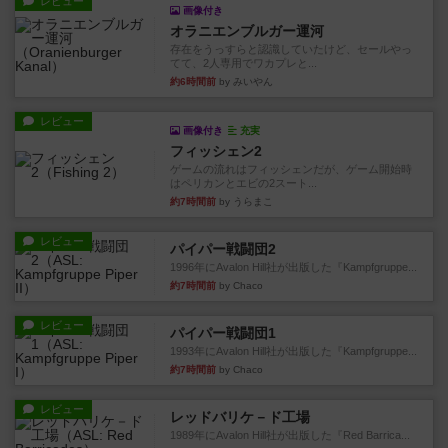
レビュー
画像付き
オラニエンブルガー運河
存在をうっすらと認識していたけど、セールやっ
てて、2人専用でワカプレと...
約6時間前
by みいやん
レビュー
画像付き
充実
フィッシェン2
ゲームの流れはフィッシェンだが、ゲーム開始時
はペリカンとエビの2スート...
約7時間前
by うらまこ
レビュー
パイパー戦闘団2
1996年にAvalon Hill社が出版した『Kampfgruppe...
約7時間前
by Chaco
レビュー
パイパー戦闘団1
1993年にAvalon Hill社が出版した『Kampfgruppe...
約7時間前
by Chaco
レビュー
レッドバリケ－ド工場
1989年にAvalon Hill社が出版した『Red Barrica...