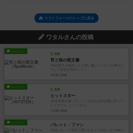
リフトフォースのトップに戻る
ワタルさんの投稿
レビュー
充実
宵と暁の呪文書
4/5点呪文を修得したり使い魔にトークンを捧げた
りして得点を増やしてい...
3日前
の投稿
レビュー
充実
ヒットスター
2/5点音楽を聴いていってそれらを年代順に並べて
いくゲーム。いくつかル...
7日前
の投稿
レビュー
バレット：ファン
4/5点バレット拡張で新たなキャラ4名にボス4体が