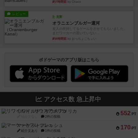
約7時間前
by Chaco
レビュー
充実
オラニエンブルガー運河
友人の所持してるゲームをさせてもらいました。
まだワーカーの置いていない...
約8時間前
by おっちょこちょい
ボドゲーマのアプリ版はこちら
アクセス数 急上昇中
リワイルド：サウスアメリカ
552
PT
紹介文なし
2件の投稿
マーケットフレッシュ
170
PT
紹介文あり
1件の投稿