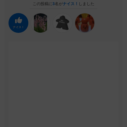
この投稿に
3
名が
ナイス！
しました
ナイス！