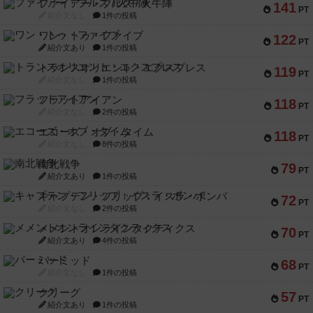
ファイアー・ブルズ / 火牛陣
141
PT
紹介文なし
1件の投稿
ワン・トゥ・ファイブ
122
PT
紹介文あり
1件の投稿
トランスオリエント・エクスプレス
119
PT
紹介文なし
1件の投稿
フラットアイアン
118
PT
紹介文なし
2件の投稿
エコーズ・オブ・タイム
118
PT
紹介文なし
8件の投稿
南北戦争
79
PT
紹介文あり
1件の投稿
キャプテン・フリップ：イスラ・ボンバ
72
PT
紹介文なし
2件の投稿
メメントオンラインタクティクス
70
PT
紹介文あり
4件の投稿
パーミッド
68
PT
紹介文なし
1件の投稿
クリーグ
57
PT
紹介文あり
1件の投稿