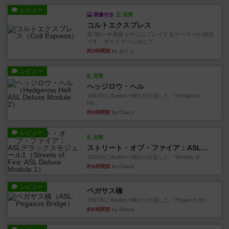
レビュー
画像付き
充実
コルトエクスプレス
星7軽〜中量級を中心にプレイするゲーマーの感想
です。ボードゲーム会にて...
約3時間前
by おとん
レビュー
充実
ヘッジロウ・ヘル
1987年にAvalon Hill社が出版した『Hedgerow
He...
約5時間前
by Chaco
レビュー
充実
ストリート・オブ・ファイア：ASLデラックスモジュール1
1985年にAvalon Hill社が出版した『Streets of ...
約6時間前
by Chaco
レビュー
ペガサス橋
1997年にAvalon Hill社が出版した『Pegasus Bri...
約6時間前
by Chaco