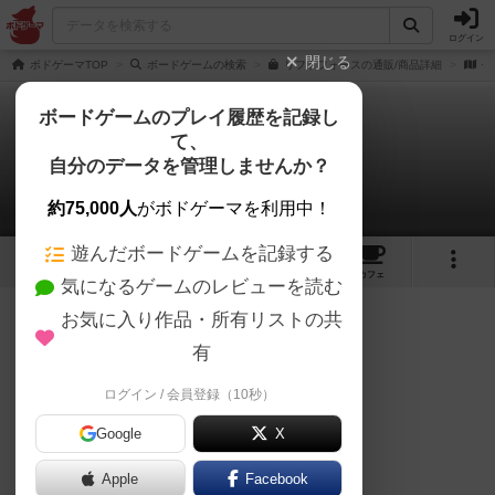
ログイン
閉じる
ボドゲーマTOP
ボードゲームの検索
リフトフォースの通販/商品詳細
作
ボードゲームのプレイ履歴を記録し
て、
リフトフォース
自分のデータを管理しませんか？
ワタルさんのレビュー
約75,000人
がボドゲーマを利用中！
遊んだボードゲームを記録する
1
5
27
トップ
画像
動画
レビュー
カフェ
気になるゲームのレビューを読む
お気に入り作品・所有リストの共
292名
3名
0
6ヶ月前
有
ログイン / 会員登録（10秒）
4/5点
Google
X
Apple
Facebook
バトルラインに戦闘要素を