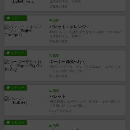
追加されてる。今回も...
17日前
の投稿
レビュー
充実
バレット：オレンジ＋
4/5点バレット拡張で新たなキャラ4名にボス4体が
追加されてる。新キャ...
25日前
の投稿
レビュー
充実
ぶーぶー都会へ行く
2/5点バッグビルド＆すごろく基本的には袋からダ
イスを3つ取り出しそれ...
27日前
の投稿
レビュー
充実
バレット
4/5点弾幕シューティング。基本的には次々降って
くる弾丸消しつつ左隣の...
約1ヶ月前
の投稿
レビュー
充実