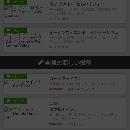
レビュー
ウノ クアトロ ならべてフォー
4/5点縦横ナナメのいずれかに同じ色か数字を4つ
揃えたら勝ちのいわゆる...
3ヶ月前
の投稿
レビュー
イーオンズ・エンド：イントゥザワイルド
4 /5点新たな時代ミニ拡張だがそちら無くても問
題ない。（現時点では日...
4ヶ月前
の投稿
会員の新しい投稿
レビュー
ゴットファイブ！
運要素があり楽しめました。またやりたいです。
約2時間前
by 金賢守(キムヒョンス)
レビュー
充実
ダブルナイン
雑に死なないラブレターみたいな、そんな感じの
ゲーム。数字カードを１の位...
約3時間前
by 深水あどら