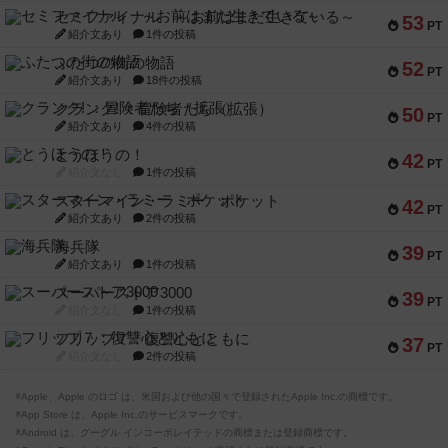
セミファイナル ～お前はまだ生きている～
53
PT
紹介文あり
1件の投稿
ふたつの街の物語
52
PT
紹介文あり
18件の投稿
クランク! ：冒険者たち（拡張）
50
PT
紹介文あり
4件の投稿
とうほうの！
42
PT
紹介文なし
1件の投稿
スターマイン・ラミー ポケット
42
PT
紹介文あり
2件の投稿
海兵隊
39
PT
紹介文あり
1件の投稿
スーパーストア3000
39
PT
紹介文なし
1件の投稿
フリップ７：復讐心とともに
37
PT
紹介文なし
2件の投稿
※Apple、Apple のロゴ は、米国および他の国々で登録されたApple Inc.の商標です。
※App Store は、Apple Inc.のサービスマークです。
※Android は、グーグル インコーポレイテッドの商標または登録商標です。