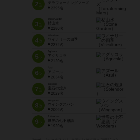
2
テラフォーミングマーズ
位
2395名
Stone Garden
3
枯山水
位
2280名
Viticulture
4
ワイナリーの四季
位
2272名
Agricola
5
アグリコラ
位
2120名
Azul
6
アズール
位
2034名
Splendor
7
宝石の煌き
位
2029名
Wingspan
8
ウイングスパン
位
2006名
7 Wonders
9
世界の七不思議
位
1920名
※Apple、Apple のロゴ は、米国および他の国々で登録された