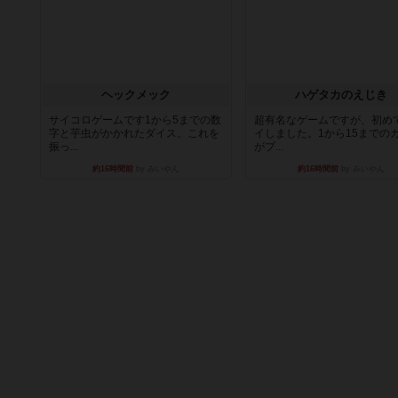
ヘックメック
ハゲタカのえじき
サイコロゲームです1から5までの数
超有名なゲームですが、初め
字と芋虫がかかれたダイス。これを
イしました。1から15までの
振っ...
がプ...
約16時間前
by みいやん
約16時間前
by みいやん