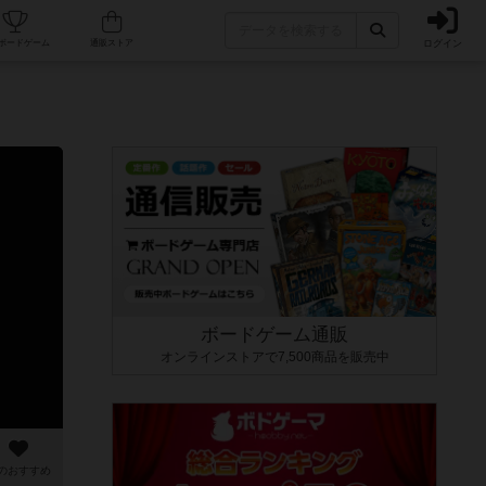
ログイン
カフェ/店舗
人気ボードゲーム
通販ストア
ボードゲーム通販
オンラインストアで7,500商品を販売中
のおすすめ