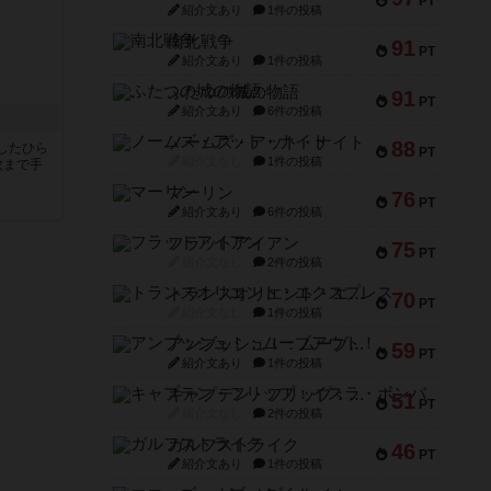
PT
紹介文あり
1件の投稿
南北戦争
91
PT
紹介文あり
1件の投稿
ふたつの城の物語
91
PT
紹介文あり
6件の投稿
ノームズ・アット・ナイト
88
したひら
PT
紹介文なし
1件の投稿
枚まで手
マーリン
76
PT
紹介文あり
6件の投稿
フラットアイアン
75
PT
紹介文なし
2件の投稿
トランスオリエント・エクスプレス
70
PT
紹介文なし
1件の投稿
アンブッシュ！：ムーブアウト！
59
PT
紹介文あり
1件の投稿
キャプテン・フリップ：イスラ・ボンバ
51
PT
紹介文なし
2件の投稿
ガルフストライク
46
PT
紹介文あり
1件の投稿