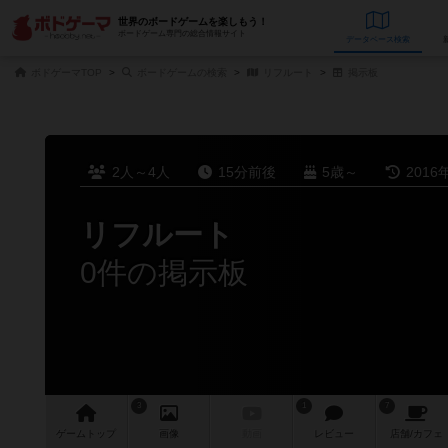
世界のボードゲームを楽しもう！
ボードゲーム専門の総合情報サイト
データベース
検
ボドゲーマTOP
ボードゲームの検索
リフルート
掲示板
2人～4人
15分前後
5歳～
2016
リフルート
0件の掲示板
3
1
7
ゲーム
トップ
画像
動画
レビュー
店舗/
カフェ