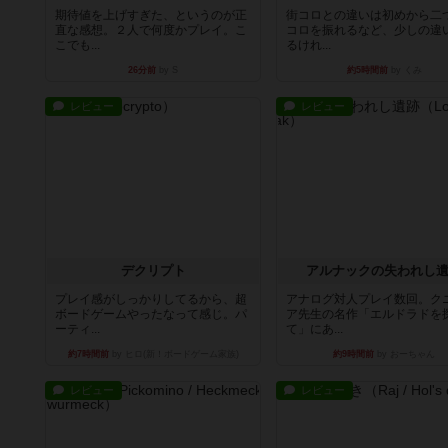
期待値を上げすぎた、というのが正
街コロとの違いは初めから二
直な感想。２人で何度かプレイ。こ
コロを振れるなど、少しの違
こでも...
るけれ...
26分前
by S
約5時間前
by くみ
レビュー
レビュー
デクリプト
アルナックの失われし
プレイ感がしっかりしてるから、超
アナログ対人プレイ数回。ク
ボードゲームやったなって感じ。パ
ア先生の名作「エルドラドを
ーティ...
て」にあ...
約7時間前
by ヒロ(新！ボードゲーム家族)
約9時間前
by おーちゃん
レビュー
レビュー