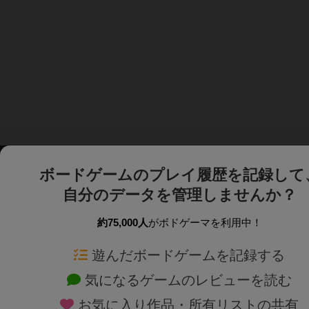
ボードゲームのプレイ履歴を記録して
自分のデータを管理しませんか？
約75,000人
がボドゲーマを利用中！
ボドゲーマTOP
ボードゲーム通販
遊んだボードゲームを記録する
気になるゲームのレビューを読む
ボードゲームを検索する
新作・再入荷情報
お気に入り作品・所有リストの共有
ボードゲームの新着レビュー
定番ボードゲームの通販