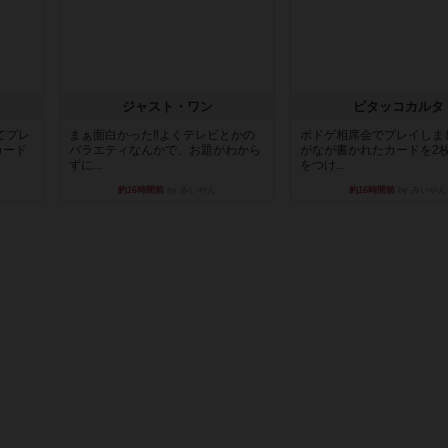
ジャスト・ワン
ピタッコカルタ
てプレ
まぁ面白かった‼️よくテレビとかの
ボドゲ相席会でプレイしま
カード
バラエティなんかで、お題がわから
がなが書かれたカードを2
ずに...
をつけ...
約16時間前
by みいやん
約16時間前
by みいやん