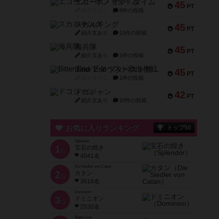
エコーズ・オブ・タイム
45
PT
紹介文なし
8件の投稿
スカルキング
45
PT
紹介文あり
12件の投稿
海兵隊
45
PT
紹介文あり
1件の投稿
Bitter End ブタペスト救出作戦
45
PT
紹介文なし
1件の投稿
ドコジャン
42
PT
紹介文あり
10件の投稿
お気に入りランキング
トップ50
Splendor
1
宝石の煌き
位
4041名
Die Siedler von Catan
2
カタン
位
3616名
Dominion
3
ドミニオン
位
2530名
Battle Line