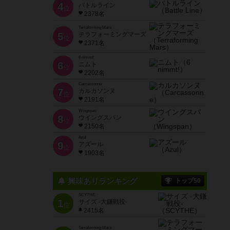
4
バトルライン
位
2378名
Terraforming Mars
5
テラフォーミングマーズ
位
2371名
6 nimmt!
6
ニムト
位
2202名
Carcassonne
7
カルカソンヌ
位
2191名
Wingspan
8
ウイングスパン
位
2150名
Azul
9
アズール
位
1903名
興味ありランキング
トップ50
SCYTHE
1
サイズ -大鎌戦役-
位
2415名
Terraforming Mars