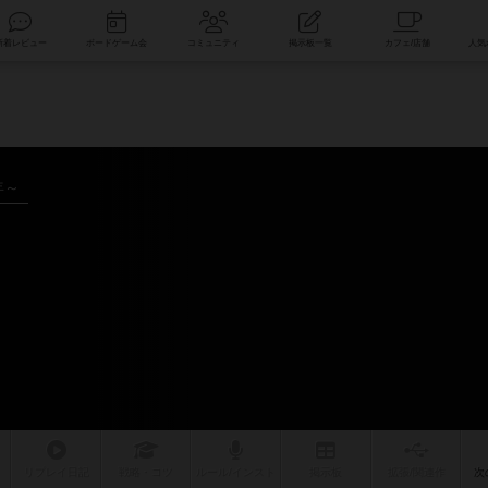
索
新着レビュー
ボードゲーム会
コミュニティ
掲示板一覧
年～
リプレイ
日記
戦略
・コツ
ルール
/インスト
掲示板
拡張/関連
作
次