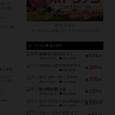
上持って
た点と悪
land）
ボドファン
ボードゲームに特化したクラウドファンディング
アクセス数 急上昇中
無限まちがいさがし
574
PT
紹介文あり
2件の投稿
リワイルド：サウスアメリカ
389
PT
ティクス
紹介文なし
2件の投稿
になって
アンダー・ザ・テーブラー
378
PT
ゲーム盛
紹介文あり
1件の投稿
宵と暁の呪文書
133
222
PT
紹介文あり
8件の投稿
セミファイナル ～お前はまだ生きている～
103
PT
紹介文あり
1件の投稿
ワン・トゥ・ファイブ
97