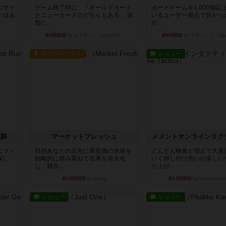
つサイ
ゲーム終了時に、「オールドカード
ボードゲームを1,000個以
いはあ
とニューカードのどちらもある」 状
いるユーザー視点で良かっ
態に...
か...
約6時間前
by オグランド（Oguland）
約6時間前
by オグランド（Ogu
ルール/インスト
レビュー
遺跡
マーケットフレッシュ
メメントオンラインタク
ニツィ
目的あなたの店先に農産物の木箱を
どんどん物量が増えて大変
探し
戦略的に積み重ねて在庫を最大化
いく押し付け合いが楽しい
し、競合...
り上が...
約14時間前
by jurong
約14時間前
by nekomanma
レビュー
レビュー