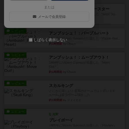
レビュー
または
アンブッシュ！：シルバースター
1987年にVictory Gamesが出版した『Silver Sta...
メールで会員登録
36分前
by Chaco
レビュー
アンブッシュ！：パープルハート
1985年にVictory Gamesが出版した『Purple Hea...
しばらく表示しない
約1時間前
by Chaco
レビュー
アンブッシュ！：ムーブアウト！
1984年にVictory Gamesが出版した『Move
Out！』...
約1時間前
by Chaco
レビュー
スカルキング
とにかく楽しい！最高のゲームではと思います。
ルールは多少ゲーム慣れした...
約1時間前
by ジェイとと
レビュー
充実
プレイボーイ
1986年にVictory Gamesが出版した『Playboy』