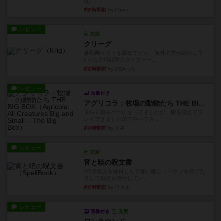
は、...
約2時間前
by Chaco
レビュー
充実
クリーグ
某動画サイトを眺めてたら、海外の方が紹介して
いた2人対戦型のダイスゲー...
約2時間前
by OSAっち
レビュー
画像付き
アグリコラ：牧場の動物たち THE BIG BOX
長らく積みゲーになってましたが、腰を据えてプ
レイできましたのでやってみ...
約4時間前
by くみ
レビュー
充実
宵と暁の呪文書
4/5点呪文を修得したり使い魔にトークンを捧げた
りして得点を増やしてい...
約7時間前
by ワタル
レビュー
画像付き
充実