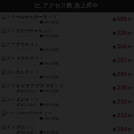
アクセス数 急上昇中
スチームローラーズ
686
PT
紹介文なし
2件の投稿
テンプテーション
326
PT
紹介文なし
2件の投稿
アマナイト
300
PT
紹介文なし
1件の投稿
ギャンブラー
257
PT
紹介文なし
2件の投稿
コレクト！
240
PT
紹介文なし
1件の投稿
トリオンフ ア マレンゴ
236
PT
紹介文あり
1件の投稿
エレメンツ
232
PT
紹介文あり
4件の投稿
バー！パーティー
212
PT
紹介文なし
1件の投稿
ギョッと
154
PT
紹介文あり
1件の投稿