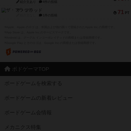
紹介文あり
4件の投稿
ザ・フラッド
71
PT
紹介文なし
1件の投稿
※Apple、Apple のロゴ は、米国および他の国々で登録されたApple Inc.の商標です。
※App Store は、Apple Inc.のサービスマークです。
※Android は、グーグル インコーポレイテッドの商標または登録商標です。
※Google Play とそのロゴは、Google Inc.の商標または登録商標です。
ボドゲーマTOP
ボードゲームを検索する
ボードゲームの新着レビュー
ボードゲーム会情報
メカニクス特集