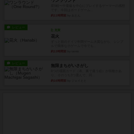
ワンラウンド
星5軽〜中量級を中心にプレイするゲーマーの感想
です。今回はボードゲーム...
約11時間前
by おとん
レビュー
充実
花火
ずっと前のドイツ年間ゲーム大賞ながら、シンプ
ルで簡単な小ゲームで今でも...
約13時間前
by tamio
レビュー
無限まちがいさがし
6つの場面カード（表、裏で違う絵）が何枚かあ
り、そのうち3つ選んで、同...
約16時間前
by ジェイとと