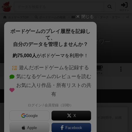
ログイン
閉じる
ボドゲーマTOP
ボードゲームの検索
リターン・トゥ・ダーク・タワー
ボードゲームのプレイ履歴を記録し
て、
リターン・トゥ・ダーク・タワー
自分のデータを管理しませんか？
拡張/関連作品 0件
約75,000人
がボドゲーマを利用中！
遊んだボードゲームを記録する
2
1
2
18
トップ
画像
動画
レビュー
カフェ
気になるゲームのレビューを読む
お気に入り作品・所有リストの共
有
会員の新しい投稿
ログイン / 会員登録（10秒）
レビュー
マーリン
Google
X
４人プレイ。インスト1時間プレイ2時間半。結構
ダイス運と手札のカード運...
Apple
34分前
by oliber
Facebook