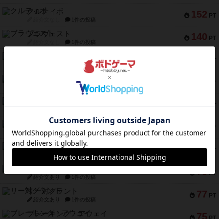
クルティボ
152
PT
紹介文なし
1件の投稿
ブラヴェスト
140
PT
紹介文なし
1件の投稿
ドブル：ポケットモンスター
122
PT
紹介文あり
4件の投稿
ジャンヌ・ダルク-オルレアン ドロー＆ライト
118
PT
紹介文なし
5件の投稿
ファースト・イン・フライト
94
PT
紹介文あり
3件の投稿
ダイススローン
88
PT
紹介文なし
1件の投稿
ガルフストライク
80
PT
紹介文あり
1件の投稿
モズビ－ズ・レイダ－ズ
79
PT
紹介文あり
1件の投稿
リー対グラント
77
PT
紹介文あり
1件の投稿
ブレーキング・アウェイ
75
PT