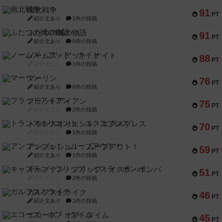
南北戦争
91
PT
紹介文あり
1件の投稿
ふたつの城の物語
91
PT
紹介文あり
6件の投稿
ノームズ・アット・ナイト
88
PT
紹介文なし
1件の投稿
マーリン
76
PT
紹介文あり
6件の投稿
フラットアイアン
75
PT
紹介文なし
2件の投稿
トランスオリエント・エクスプレス
70
PT
紹介文なし
1件の投稿
アンブッシュ！：ムーブアウト！
59
PT
紹介文あり
1件の投稿
キャプテン・フリップ：イスラ・ボンバ
51
PT
紹介文なし
2件の投稿
ガルフストライク
46
PT
紹介文あり
1件の投稿
エコーズ・オブ・タイム
45
PT