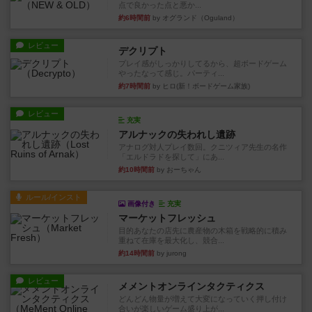
点で良かった点と悪か...
約6時間前
by オグランド（Oguland）
レビュー
デクリプト
プレイ感がしっかりしてるから、超ボードゲーム
やったなって感じ。パーティ...
約7時間前
by ヒロ(新！ボードゲーム家族)
レビュー
充実
アルナックの失われし遺跡
アナログ対人プレイ数回。クニツィア先生の名作
「エルドラドを探して」にあ...
約10時間前
by おーちゃん
ルール/インスト
画像付き
充実
マーケットフレッシュ
目的あなたの店先に農産物の木箱を戦略的に積み
重ねて在庫を最大化し、競合...
約14時間前
by jurong
レビュー
メメントオンラインタクティクス
どんどん物量が増えて大変になっていく押し付け
合いが楽しいゲーム盛り上が...