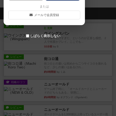
または
会員の新しい投稿
メールで会員登録
レビュー
充実
ウイングスパン
しばらく表示しない
期待値を上げすぎた、というのが正直な感想。２
人で何度かプレイ。ここでも...
32分前
by S
レビュー
街コロ通
街コロとの違いは初めから二つサイコロを振れる
など、少しの違いはあるけれ...
約5時間前
by くみ
戦略やコツ
ニューオールド
ゲーム終了時に、「オールドカードとニューカー
ドのどちらもある」 状態に...
約6時間前
by オグランド（Oguland）
レビュー
ニューオールド
ボードゲームを1,000個以上持っているユーザー視