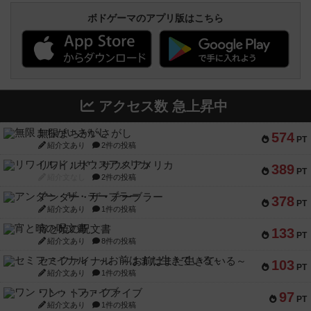
ボドゲーマのアプリ版はこちら
アクセス数 急上昇中
無限まちがいさがし
574
PT
紹介文あり
2件の投稿
リワイルド：サウスアメリカ
389
PT
紹介文なし
2件の投稿
アンダー・ザ・テーブラー
378
PT
紹介文あり
1件の投稿
宵と暁の呪文書
133
PT
紹介文あり
8件の投稿
セミファイナル ～お前はまだ生きている～
103
PT
紹介文あり
1件の投稿
ワン・トゥ・ファイブ
97
PT
紹介文あり
1件の投稿