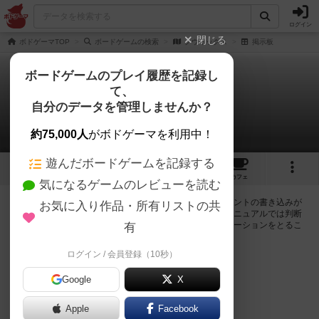
ログイン
閉じる
ボドゲーマTOP
ボードゲームの検索
クウィックス
掲示板
ボードゲームのプレイ履歴を記録し
て、
クウィックス
自分のデータを管理しませんか？
0件の掲示板
約75,000人
がボドゲーマを利用中！
遊んだボードゲームを記録する
5
3
20
トップ
画像
動画
レビュー
カフェ
気になるゲームのレビューを読む
ログインするとクウィックスに関する掲示板の作成やコメントの書き込みが
お気に入り作品・所有リストの共
出来るようになります。ルールの疑問やエラッタ情報、マニュアルでは判断
し辛い曖昧な表記等について会員同士で自由にコミュニケーションをとるこ
有
とが出来ます。
ログイン / 会員登録（10秒）
ログイン/無料会員登録
Google
X
Apple
Facebook
クウィックスのトップに戻る