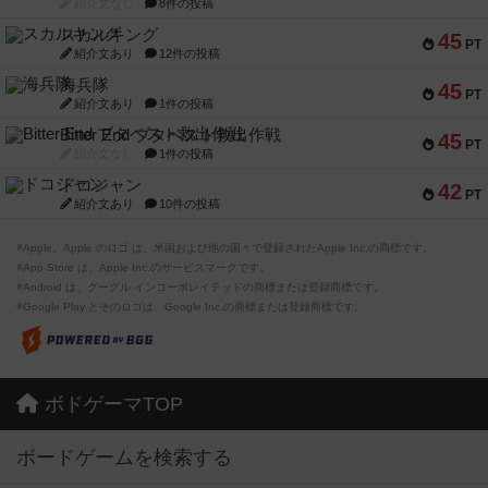
紹介文なし
8件の投稿
スカルキング
45
PT
紹介文あり
12件の投稿
海兵隊
45
PT
紹介文あり
1件の投稿
Bitter End ブタペスト救出作戦
45
PT
紹介文なし
1件の投稿
ドコジャン
42
PT
紹介文あり
10件の投稿
※Apple、Apple のロゴ は、米国および他の国々で登録されたApple Inc.の商標です。
※App Store は、Apple Inc.のサービスマークです。
※Android は、グーグル インコーポレイテッドの商標または登録商標です。
※Google Play とそのロゴは、Google Inc.の商標または登録商標です。
ボドゲーマTOP
ボードゲームを検索する