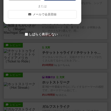
ずっと前のドイツ年間ゲーム大賞ながら、シンプ
または
ルで簡単な小ゲームで今でも...
約1時間前
by tamio
メールで会員登録
レビュー
無限まちがいさがし
6つの場面カード（表、裏で違う絵）が何枚かあ
り、そのうち3つ選んで、同...
しばらく表示しない
約4時間前
by ジェイとと
レビュー
充実
チケットトゥライド / チケットトゥライドアメリカ
デジタルソロプレイ。元祖チケライ？マップがた
くさん出てるからどれをプレ...
約5時間前
by おーちゃん
レビュー
画像付き
充実
ホットストリーク
星7軽〜中量級を中心にプレイするゲーマーの感想
です。ボードゲーム会にて...
約12時間前
by おとん
レビュー
ガルフストライク