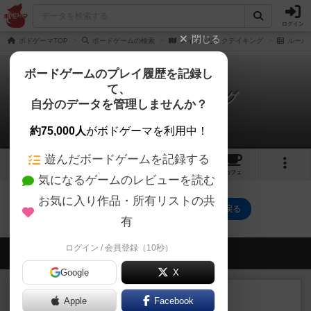
ログイン
閉じる
ボドゲーマTOP
ボードゲームの検索
クイズトリックテイキング
ルール
ボードゲームのプレイ履歴を記録し
て、
クイズトリックテイキング
自分のデータを管理しませんか？
0件のルール/インスト
約75,000人
がボドゲーマを利用中！
遊んだボードゲームを記録する
2
1
2
トップ
画像
動画
レビュー
カフェ
気になるゲームのレビューを読む
お気に入り作品・所有リストの共
クイズトリックテイキングのトップに戻る
有
ログイン / 会員登録（10秒）
会員の新しい投稿
Google
X
レビュー
充実
Apple
Facebook
花火