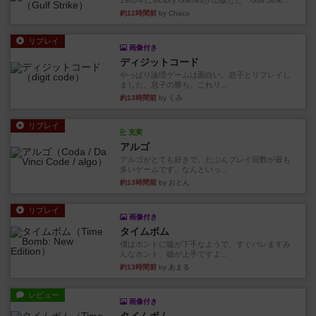
1983年にVictory Gamesが出版した『Gulf Strik...
約12時間前
by Chaco
リプレイ
画像付き
ディジットコード
やっぱり論理ゲームは面白い。息子とリプレイし
ました。息子の勝ち。これリ...
約13時間前
by くみ
リプレイ
充実
アルゴ
アルゴがとても好きで、たぶんプレイ回数が最も
多いゲームです。なんといっ...
約13時間前
by おとん
リプレイ
画像付き
タイムボム
僕はホントに嘘が下手なようで、すぐバレますみ
んなホント、嘘が上手ですよ...
約13時間前
by あまる
レビュー
画像付き