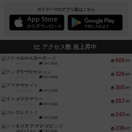
ボドゲーマのアプリ版はこちら
アクセス数 急上昇中
スチームローラーズ
686
PT
紹介文なし
2件の投稿
テンプテーション
326
PT
紹介文なし
2件の投稿
アマナイト
300
PT
紹介文なし
1件の投稿
ギャンブラー
257
PT
紹介文なし
2件の投稿
コレクト！
240
PT
紹介文なし
1件の投稿
トリオンフ ア マレンゴ
236
PT
紹介文あり
1件の投稿