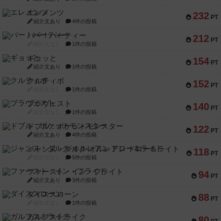
エレメンツ
232
PT
紹介文あり
4件の投稿
バー！パーティー
212
PT
紹介文なし
1件の投稿
ギョッと
154
PT
紹介文あり
1件の投稿
クルティボ
152
PT
紹介文なし
1件の投稿
ブラヴェスト
140
PT
紹介文なし
1件の投稿
ドブル：ポケットモンスター
122
PT
紹介文あり
4件の投稿
ジャンヌ・ダルク-オルレアン ドロー＆ライト
118
PT
紹介文なし
5件の投稿
ファースト・イン・フライト
94
PT
紹介文あり
3件の投稿
ダイススローン
88
PT
紹介文なし
1件の投稿
ガルフストライク
80