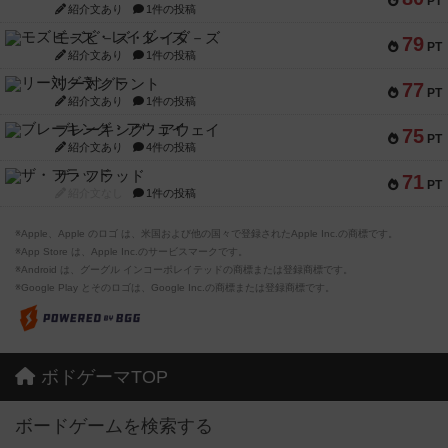
PT
紹介文あり
1件の投稿
モズビ－ズ・レイダ－ズ
79
PT
紹介文あり
1件の投稿
リー対グラント
77
PT
紹介文あり
1件の投稿
ブレーキング・アウェイ
75
PT
紹介文あり
4件の投稿
ザ・フラッド
71
PT
紹介文なし
1件の投稿
※Apple、Apple のロゴ は、米国および他の国々で登録されたApple Inc.の商標です。
※App Store は、Apple Inc.のサービスマークです。
※Android は、グーグル インコーポレイテッドの商標または登録商標です。
※Google Play とそのロゴは、Google Inc.の商標または登録商標です。
ボドゲーマTOP
ボードゲームを検索する