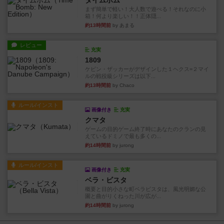
タイムボム
まず簡単で軽い！大人数で遊べる！それなのに小
箱！何より楽しい！！正体隠...
約13時間前
by あまる
レビュー
充実
1809
ケビン・ザッカーがデザインした１ヘクス=２マイ
ルの戦役級シリーズは以下...
約13時間前
by Chaco
ルール/インスト
画像付き
充実
クマタ
ゲームの目的ゲーム終了時にあなたのクランの見
えているドミノで最も多くの...
約14時間前
by jurong
ルール/インスト
画像付き
充実
ベラ・ビスタ
概要と目的小さな町ベラビスタは、風光明媚な公
園と曲がりくねった川が広が...
約14時間前
by jurong