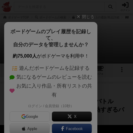
ログイン
閉じる
ボドゲーマTOP
ボードゲームの検索
惑星バトルNo.1の通販/商品詳細
作
ボードゲームのプレイ履歴を記録し
て、
惑星バトルNo.1
自分のデータを管理しませんか？
1件の動画
約75,000人
がボドゲーマを利用中！
遊んだボードゲームを記録する
6
1
4
5
トップ
画像
動画
レビュー
カフェ
気になるゲームのレビューを読む
お気に入り作品・所有リストの共
プレイ/実況
ルール説明
5年以上前
有
マーマン Asobi チャンネル【惑星バトル
ログイン / 会員登録（10秒）
No.1】奇跡の連続！？今年イチの熱すぎるバ
Google
X
トル勃発！【ボードゲーム】
Apple
Facebook