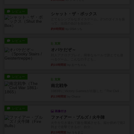
レビュー
シャット・ザ・ボックス
とてもシンプルなダイスゲーム。2つのダイスを振
って、出目の合計を自分の...
約9時間前
by OSAっち
レビュー
充実
オバケだぞ～
対人アナログプレイ。簡単なルールで誰とでも遊
べるゲーム。こんなの子ども...
約10時間前
by おーちゃん
レビュー
充実
南北戦争
1983年にVictory Gamesが出版した『The Civil ...
約13時間前
by Chaco
レビュー
画像付き
ファイアー・ブルズ / 火牛陣
火牛を引き連れて敵を殲滅させる。縦か斜めで前2
列まで攻撃できるが、自分...
約15時間前
by うらまこ