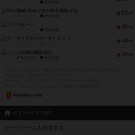
紹介文なし
2件の投稿
Bitter End ブタペスト救出作戦
52
PT
紹介文なし
1件の投稿
ラピード
46
PT
紹介文なし
1件の投稿
ザ・フラッフィー・ライト
44
PT
紹介文なし
0件の投稿
ふたつの城の物語
39
PT
紹介文あり
6件の投稿
※Apple、Apple のロゴ は、米国および他の国々で登録されたApple Inc.の商標です。
※App Store は、Apple Inc.のサービスマークです。
※Android は、グーグル インコーポレイテッドの商標または登録商標です。
※Google Play とそのロゴは、Google Inc.の商標または登録商標です。
ボドゲーマTOP
ボードゲームを検索する