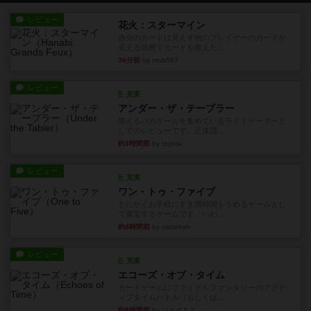
レビュー
花火：スターマイン
自分のカードは見えず他のプレイヤーのカードが
見える状態でカードを教えた...
36分前
by mob567
レビュー
充実
アンダー・ザ・テーブラー
笑えるバカゲームを集めているライトゲーマーと
してのレビューです。正体隠...
約3時間前
by toyota
レビュー
充実
ワン・トゥ・ファイブ
とにかくお手軽にすき間時間をうめるゲームとし
て重宝するゲームです。いわ...
約4時間前
by nabekoh
レビュー
充実
エコーズ・オブ・タイム
カードゲームにファイナルファンタジーのアクテ
ィブタイムバトル（もしくは...
約8時間前
by ジェイとと