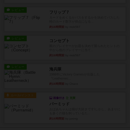
レビュー
フリップ７
カードをめくるかパスをするかを決めてパスした
時のカード数字が得点になる...
約16時間前
by mob567
レビュー
コンセプト
親のプレイヤーがお題を決めて限られたヒントの
中から他のプレイヤーに当て...
約16時間前
by mob567
レビュー
海兵隊
1988年にVictory Gamesが出版した
『Leathernec...
約16時間前
by Chaco
ルール/インスト
画像付き
充実
パーミッド
おばあちゃんは猫が大好きです!しかし、あまりに
も多くの猫を飼っているた...
約16時間前
by jurong