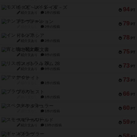
モズビ－ズ・レイダ－ズ
94
PT
紹介文あり
1件の投稿
テンプテーション
79
PT
紹介文なし
2件の投稿
インドネシア
78
PT
紹介文あり
2件の投稿
宵と暁の呪文書
75
PT
紹介文あり
8件の投稿
リスボン・トラム 28
73
PT
紹介文あり
9件の投稿
アマナイト
73
PT
紹介文なし
1件の投稿
ブラヴェスト
66
PT
紹介文なし
1件の投稿
スペクタキュラー
60
PT
紹介文なし
1件の投稿
スモールワールド
59
PT
紹介文あり
13件の投稿
ギャンブラー
58
PT