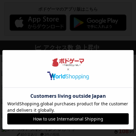
ボドゲーマのアプリ版はこちら
アクセス数 急上昇中
コレクト！
340
PT
紹介文なし
1件の投稿
無限まちがいさがし
322
PT
紹介文あり
2件の投稿
ガルフストライク
217
PT
紹介文あり
1件の投稿
クルティボ
203
PT
紹介文なし
1件の投稿
1809
112
PT
紹介文あり
1件の投稿
ファースト・イン・フライト
108
PT
紹介文あり
3件の投稿