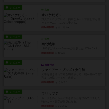
レビュー
充実
オバケだぞ～
対人アナログプレイ。簡単なルールで誰とでも遊
べるゲーム。こんなの子ども...
約14時間前
by おーちゃん
レビュー
充実
南北戦争
1983年にVictory Gamesが出版した『The Civil ...
約18時間前
by Chaco
レビュー
画像付き
ファイアー・ブルズ / 火牛陣
火牛を引き連れて敵を殲滅させる。縦か斜めで前2
列まで攻撃できるが、自分...
約20時間前
by うらまこ
レビュー
フリップ７
カードをめくるかパスをするかを決めてパスした
時のカード数字が得点になる...
約20時間前
by mob567