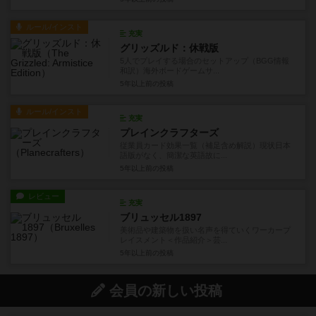
ルール/インスト
充実
グリッズルド：休戦版
5人でプレイする場合のセットアップ（BGG情報
和訳）海外ボードゲームサ...
5年以上前
の投稿
ルール/インスト
充実
プレインクラフターズ
従業員カード効果一覧（補足含め解説）現状日本
語版がなく、簡潔な英語故に...
5年以上前
の投稿
レビュー
充実
ブリュッセル1897
美術品や建築物を扱い名声を得ていくワーカープ
レイスメント＜作品紹介＞芸...
5年以上前
の投稿
会員の新しい投稿