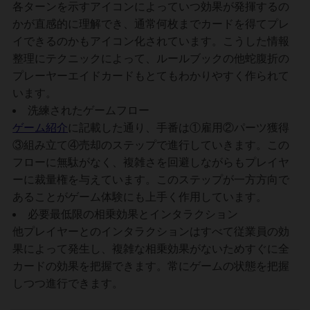
各ターンを示すアイコンによっていつ効果が発揮するの
かが直感的に理解でき、通常何枚までカードを得てプレ
イできるのかもアイコン化されています。こうした情報
整理にテクニックによって、ルールブックの他蛇腹折の
プレーヤーエイドカードもとてもわかりやすく作られて
います。
洗練されたゲームフロー
ゲーム紹介
に記載した通り、手番は①雇用②パーツ獲得
③組み立て④売却のステップで進行していきます。この
フローに無駄がなく、複雑さを回避しながらもプレイヤ
ーに裁量権を与えています。このステップが一方方向で
あることがゲーム体験にも上手く作用しています。
必要最低限の相乗効果とインタラクション
他プレイヤーとのインタラクションはすべて従業員の効
果によって発生し、複雑な相乗効果がないためすぐに全
カードの効果を把握できます。常にゲームの状態を把握
しつつ進行できます。