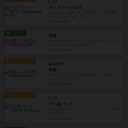
充実
デッドウッド1876
日本語が多く流通していないため、4～9人用通常
ゲームの目的、準備、流れ...
約5年前
の投稿
レビュー
乱陣
場の状況と周囲の手札から、自らの行動を逆算す
る最小の手数で多くの陣を完...
5年以上前
の投稿
ルール/インスト
画像付き
乱陣
公式ルールブック（制作者が公開中）主要部分の
プレイヤーガイド
5年以上前
の投稿
ルール/インスト
充実
ゴミ箱パンダ
2019年英語版のカードまとめいくつかカード効果
が改訂されていたような...
5年以上前
の投稿