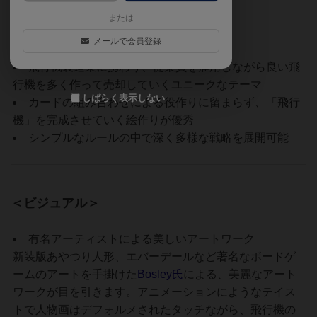
または
＜作品紹介＞
メールで会員登録
飛行機製造業に携わり、従業員を雇用しながら良い飛
行機を多く作って売却していくユニークなテーマ
しばらく表示しない
カードの組み合わせによる役作りに留まらず、「飛行
機」を完成させていく絵作りが優秀
シンプルなルールの中で深く多様な戦略を展開可能
＜ビジュアル＞
有名アーティストによる美しいアートワーク
新装版あやつり人形、エバーデールなど著名なボードゲ
ームのアートを手掛けた
Bosley氏
による、美麗なアート
ワークが目を引きます。アニメーションにようなテイス
トで人物画はデフォルメされたタッチながら、飛行機の