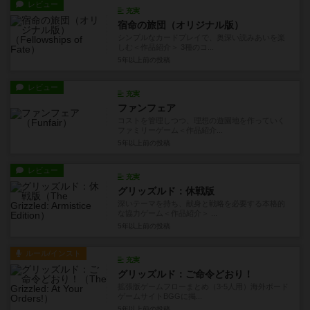
レビュー
充実
宿命の旅団（オリジナル版）
シンプルなカードプレイで、奥深い読みあいを楽
しむ＜作品紹介＞ 3種のコ...
5年以上前
の投稿
レビュー
充実
ファンフェア
コストを管理しつつ、理想の遊園地を作っていく
ファミリーゲーム＜作品紹介...
5年以上前
の投稿
レビュー
充実
グリッズルド：休戦版
深いテーマを持ち、献身と戦略を必要する本格的
な協力ゲーム＜作品紹介＞ ...
5年以上前
の投稿
ルール/インスト
充実
グリッズルド：ご命令どおり！
拡張版ゲームフローまとめ（3-5人用）海外ボード
ゲームサイトBGGに掲...
5年以上前
の投稿