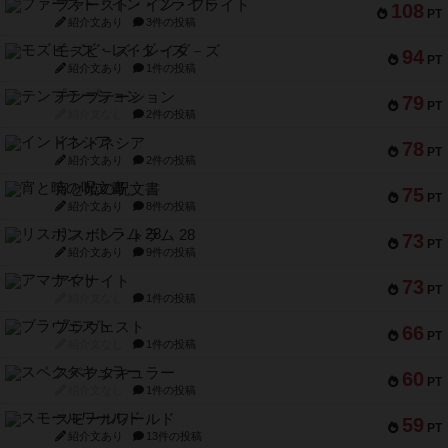
ファースト・イン・フライト
108
PT
紹介文あり
3件の投稿
モズビ－ズ・レイダ－ズ
94
PT
紹介文あり
1件の投稿
テンプテーション
79
PT
紹介文なし
2件の投稿
インドネシア
78
PT
紹介文あり
2件の投稿
宵と暁の呪文書
75
PT
紹介文あり
8件の投稿
リスボン・トラム 28
73
PT
紹介文あり
9件の投稿
アマナイト
73
PT
紹介文なし
1件の投稿
ブラヴェスト
66
PT
紹介文なし
1件の投稿
スペクタキュラー
60
PT
紹介文なし
1件の投稿
スモールワールド
59
PT
紹介文あり
13件の投稿