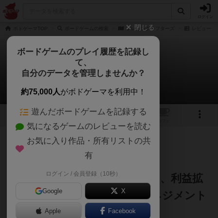
ログイン
閉じる
ボドゲーマTOP
ボードゲームの検索
プレインクラフターズ
レビュー
ボードゲームのプレイ履歴を記録し
て、
プレインクラフターズ
自分のデータを管理しませんか？
C2さんのレビュー
約75,000人
がボドゲーマを利用中！
遊んだボードゲームを記録する
1
1
トップ
画像
動画
レビュー
カフェ
気になるゲームのレビューを読む
お気に入り作品・所有リストの共
103名
0名
0
5年以上前
有
ログイン / 会員登録（10秒）
飛行機製造という珍しい体験を、利益拡
Google
X
大の中で満喫できるハンドマネジメント
Apple
Facebook