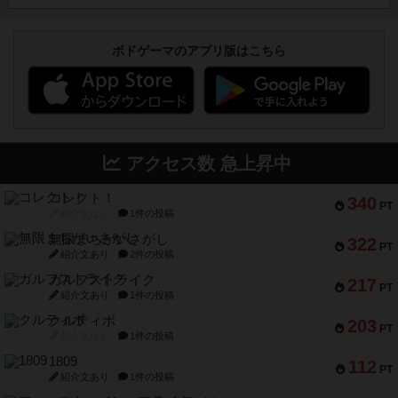
ボドゲーマのアプリ版はこちら
アクセス数 急上昇中
コレクト！
340
PT
紹介文なし
1件の投稿
無限まちがいさがし
322
PT
紹介文あり
2件の投稿
ガルフストライク
217
PT
紹介文あり
1件の投稿
クルティボ
203
PT
紹介文なし
1件の投稿
1809
112
PT
紹介文あり
1件の投稿