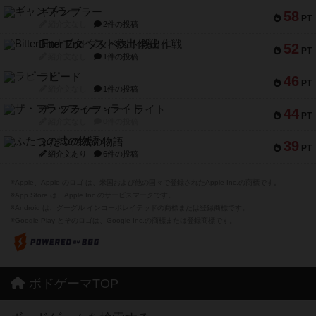
ギャンブラー
58
PT
紹介文なし
2件の投稿
Bitter End ブタペスト救出作戦
52
PT
紹介文なし
1件の投稿
ラピード
46
PT
紹介文なし
1件の投稿
ザ・フラッフィー・ライト
44
PT
紹介文なし
0件の投稿
ふたつの城の物語
39
PT
紹介文あり
6件の投稿
※Apple、Apple のロゴ は、米国および他の国々で登録されたApple Inc.の商標です。
※App Store は、Apple Inc.のサービスマークです。
※Android は、グーグル インコーポレイテッドの商標または登録商標です。
※Google Play とそのロゴは、Google Inc.の商標または登録商標です。
ボドゲーマTOP