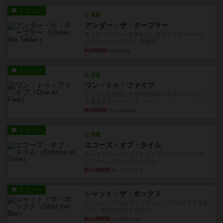
レビュー
充実
アンダー・ザ・テーブラー
笑えるバカゲームを集めているライトゲーマーと
してのレビューです。正体隠...
約8時間前
by toyota
レビュー
充実
ワン・トゥ・ファイブ
とにかくお手軽にすき間時間をうめるゲームとし
て重宝するゲームです。いわ...
約9時間前
by nabekoh
レビュー
充実
エコーズ・オブ・タイム
カードゲームにファイナルファンタジーのアクテ
ィブタイムバトル（もしくは...
約13時間前
by ジェイとと
レビュー
シャット・ザ・ボックス
とてもシンプルなダイスゲーム。2つのダイスを振
って、出目の合計を自分の...
約13時間前
by OSAっち