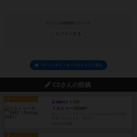
ログイン/会員登録でコメント
ログインする
プレインクラフターズのトップに戻る
C2さんの投稿
ルール/インスト
画像付き
充実
トルトゥーガ1667
各プレーヤーアクションとイベントカードの和訳
を置いておきます。BGGに...
約5年前
の投稿
ルール/インスト