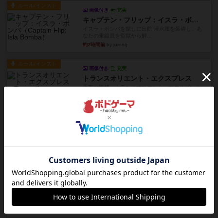
ルール/インスト
画像付き
充実
キャプテン・フリップ：イスラ・ボンバ
イスラ・ボンバを探しに出航!潜水艦を装備し、あ
なたの乗組員を監獄から解...
約2時間前
by jurong
ルール/インスト
画像付き
充実
トランスオリエント・エクスプレス
乗客の皆様、トランスオリエント・エクスプレス
にご乗車ありがとうございま...
約2時間前
by jurong
レビュー
画像付き
充実
フラットアイアン
世界に浸れる度 ☆☆☆☆★楽しさ ☆☆☆☆★
タイパ ☆☆☆☆☆マンハッ...
約3時間前
by DKnewyork
レビュー
花火：スターマイン
自分のカードは見えず他のプレイヤーのカードが
見える状態でカードを教えた...
約5時間前
by mob567