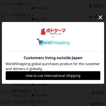
クルティボ
152
PT
紹介文なし
1件の投稿
ブラヴェスト
140
PT
紹介文なし
1件の投稿
ドブル：ポケットモンスター
122
PT
紹介文あり
4件の投稿
ジャンヌ・ダルク-オルレアン ドロー＆ライト
118
PT
紹介文なし
5件の投稿
ファースト・イン・フライト
94
PT
紹介文あり
3件の投稿
ダイススローン
88
PT
紹介文なし
1件の投稿
ガルフストライク
80
PT
紹介文あり
1件の投稿
モズビ－ズ・レイダ－ズ
79
PT
紹介文あり
1件の投稿
リー対グラント
77
PT
紹介文あり
1件の投稿
ブレーキング・アウェイ
75
PT