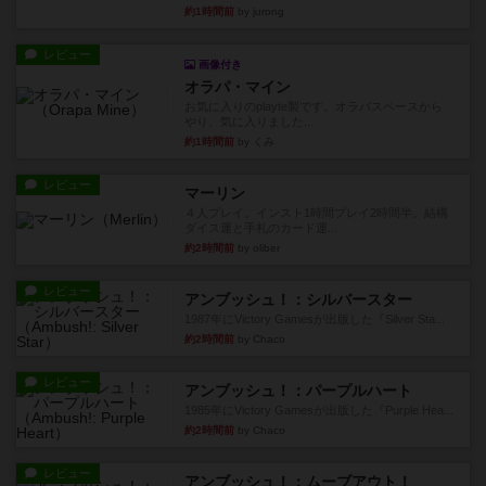
約1時間前
by jurong
レビュー
画像付き
オラパ・マイン
お気に入りのplayte製です。オラパスペースから
やり、気に入りました...
約1時間前
by くみ
レビュー
マーリン
４人プレイ。インスト1時間プレイ2時間半。結構
ダイス運と手札のカード運...
約2時間前
by oliber
レビュー
アンブッシュ！：シルバースター
1987年にVictory Gamesが出版した『Silver Sta...
約2時間前
by Chaco
レビュー
アンブッシュ！：パープルハート
1985年にVictory Gamesが出版した『Purple Hea...
約2時間前
by Chaco
レビュー
アンブッシュ！：ムーブアウト！