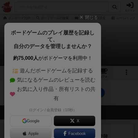
ログイン
閉じる
ボドゲーマTOP
ボードゲームの検索
平遥拡張 典実成金
ルール/インス
ボードゲームのプレイ履歴を記録し
て、
平遥拡張 典実成金
自分のデータを管理しませんか？
0件のルール/インスト
約75,000人
がボドゲーマを利用中！
遊んだボードゲームを記録する
2
4
トップ
画像
動画
レビュー
カフェ
気になるゲームのレビューを読む
お気に入り作品・所有リストの共
平遥拡張 典実成金のトップに戻る
有
ログイン / 会員登録（10秒）
会員の新しい投稿
Google
X
レビュー
画像付き
Apple
Facebook
ファイアー・ブルズ / 火牛陣