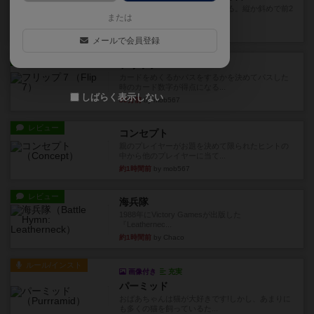
火牛を引き連れて敵を殲滅させる。縦か斜めで前2
または
列まで攻撃できるが、自分...
20分前
by うらまこ
メールで会員登録
レビュー
フリップ７
カードをめくるかパスをするかを決めてパスした
時のカード数字が得点になる...
しばらく表示しない
33分前
by mob567
レビュー
コンセプト
親のプレイヤーがお題を決めて限られたヒントの
中から他のプレイヤーに当て...
約1時間前
by mob567
レビュー
海兵隊
1988年にVictory Gamesが出版した
『Leathernec...
約1時間前
by Chaco
ルール/インスト
画像付き
充実
パーミッド
おばあちゃんは猫が大好きです!しかし、あまりに
も多くの猫を飼っているた...