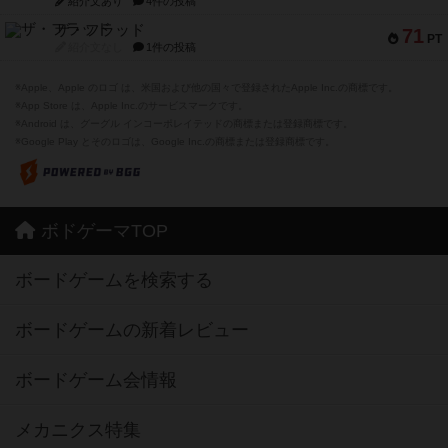
紹介文あり
4件の投稿
ザ・フラッド
71
PT
紹介文なし
1件の投稿
※Apple、Apple のロゴ は、米国および他の国々で登録されたApple Inc.の商標です。
※App Store は、Apple Inc.のサービスマークです。
※Android は、グーグル インコーポレイテッドの商標または登録商標です。
※Google Play とそのロゴは、Google Inc.の商標または登録商標です。
ボドゲーマTOP
ボードゲームを検索する
ボードゲームの新着レビュー
ボードゲーム会情報
メカニクス特集