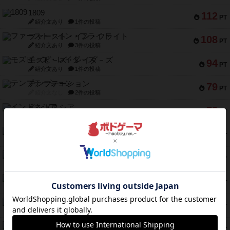
1809
112
PT
紹介文あり
1件の投稿
ファースト・イン・フライト
108
PT
紹介文あり
3件の投稿
モズビ－ズ・レイダ－ズ
94
PT
紹介文あり
1件の投稿
テンプテーション
79
PT
紹介文なし
2件の投稿
インドネシア
78
PT
紹介文あり
2件の投稿
宵と暁の呪文書
75
PT
紹介文あり
8件の投稿
リスボン・トラム 28
73
PT
紹介文あり
9件の投稿
アマナイト
73
PT
紹介文なし
1件の投稿
ブラヴェスト
66
PT
紹介文なし
1件の投稿
スペクタキュラー
60