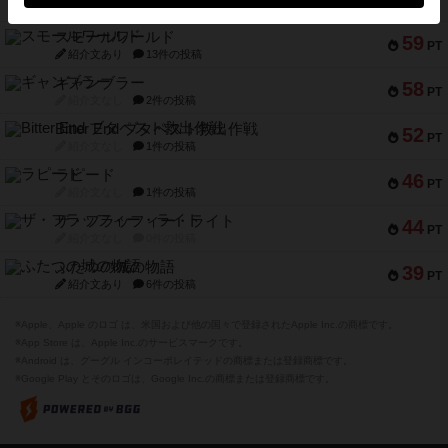
PT
紹介文なし
1件の投稿
スモールワールド
59
PT
紹介文あり
13件の投稿
ギャンブラー
58
PT
紹介文なし
2件の投稿
Bitter End ブタペスト救出作戦
52
PT
紹介文なし
1件の投稿
ラピード
46
PT
紹介文なし
1件の投稿
ザ・フラッフィー・ライト
44
PT
紹介文なし
0件の投稿
ふたつの城の物語
39
PT
紹介文あり
6件の投稿
※Apple、Apple のロゴ は、米国および他の国々で登録されたApple Inc.の商標です。
※App Store は、Apple Inc.のサービスマークです。
※Android は、グーグル インコーポレイテッドの商標または登録商標です。
※Google Play とそのロゴは、Google Inc.の商標または登録商標です。