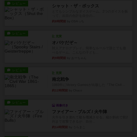
レビュー
シャット・ザ・ボックス
とてもシンプルなダイスゲーム。2つのダイスを振
って、出目の合計を自分の...
約8時間前
by OSAっち
レビュー
充実
オバケだぞ～
対人アナログプレイ。簡単なルールで誰とでも遊
べるゲーム。こんなの子ども...
約9時間前
by おーちゃん
レビュー
充実
南北戦争
1983年にVictory Gamesが出版した『The Civil ...
約12時間前
by Chaco
レビュー
画像付き
ファイアー・ブルズ / 火牛陣
火牛を引き連れて敵を殲滅させる。縦か斜めで前2
列まで攻撃できるが、自分...
約14時間前
by うらまこ