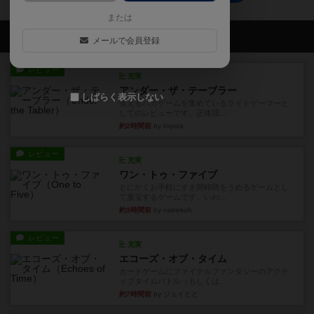
または
会員の新しい投稿
メールで会員登録
レビュー
充実
アンダー・ザ・テーブラー
しばらく表示しない
笑えるバカゲームを集めているライトゲーマーと
してのレビューです。正体隠...
約2時間前
by toyota
レビュー
充実
ワン・トゥ・ファイブ
とにかくお手軽にすき間時間をうめるゲームとし
て重宝するゲームです。いわ...
約3時間前
by nabekoh
レビュー
充実
エコーズ・オブ・タイム
カードゲームにファイナルファンタジーのアクテ
ィブタイムバトル（もしくは...
約7時間前
by ジェイとと