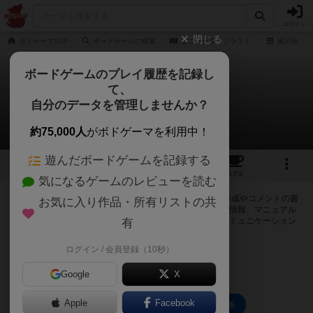
ログイン
閉じる
ボドゲーマTOP
ボードゲームの検索
ピニャータ・ブラスト
掲示板
ボードゲームのプレイ履歴を記録し
て、
ピニャータ・ブラスト
自分のデータを管理しませんか？
0件の掲示板
約75,000人
がボドゲーマを利用中！
遊んだボードゲームを記録する
1
3
4
トップ
画像
動画
レビュー
カフェ
気になるゲームのレビューを読む
ログインするとピニャータ・ブラスト に関する掲示板の作成やコメントの書
お気に入り作品・所有リストの共
き込みが出来るようになります。ルールの疑問やエラッタ情報、マニュアル
では判断し辛い曖昧な表記等について会員同士で自由にコミュニケーション
有
をとることが出来ます。
ログイン / 会員登録（10秒）
ログイン/無料会員登録
Google
X
Apple
Facebook
ピニャータ・ブラスト のトップに戻る