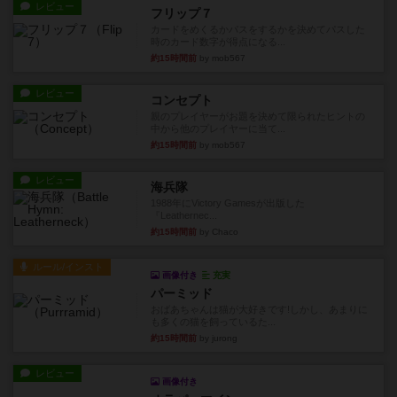
レビュー
フリップ７
カードをめくるかパスをするかを決めてパスした
時のカード数字が得点になる...
約15時間前
by mob567
レビュー
コンセプト
親のプレイヤーがお題を決めて限られたヒントの
中から他のプレイヤーに当て...
約15時間前
by mob567
レビュー
海兵隊
1988年にVictory Gamesが出版した
『Leathernec...
約15時間前
by Chaco
ルール/インスト
画像付き
充実
パーミッド
おばあちゃんは猫が大好きです!しかし、あまりに
も多くの猫を飼っているた...
約15時間前
by jurong
レビュー
画像付き