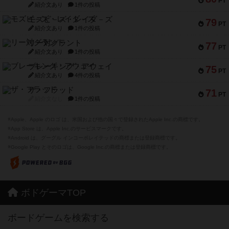
PT
紹介文あり
1件の投稿
モズビ－ズ・レイダ－ズ
79
PT
紹介文あり
1件の投稿
リー対グラント
77
PT
紹介文あり
1件の投稿
ブレーキング・アウェイ
75
PT
紹介文あり
4件の投稿
ザ・フラッド
71
PT
紹介文なし
1件の投稿
※Apple、Apple のロゴ は、米国および他の国々で登録されたApple Inc.の商標です。
※App Store は、Apple Inc.のサービスマークです。
※Android は、グーグル インコーポレイテッドの商標または登録商標です。
※Google Play とそのロゴは、Google Inc.の商標または登録商標です。
ボドゲーマTOP
ボードゲームを検索する