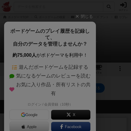
ログイン
閉じる
ボドゲーマTOP
ボードゲームの検索
フィロソファーズ アント
リプレイ
ボードゲームのプレイ履歴を記録し
て、
フィロソファーズ アント
自分のデータを管理しませんか？
0件のリプレイ日記
約75,000人
がボドゲーマを利用中！
遊んだボードゲームを記録する
5
2
トップ
画像
動画
レビュー
カフェ
気になるゲームのレビューを読む
お気に入り作品・所有リストの共
フィロソファーズ アントのトップに戻る
有
ログイン / 会員登録（10秒）
会員の新しい投稿
Google
X
レビュー
充実
Apple
Facebook
花火