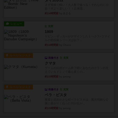
タイムボム
まず簡単で軽い！大人数で遊べる！それなのに小
箱！何より楽しい！！正体隠...
約14時間前
by あまる
レビュー
充実
1809
ケビン・ザッカーがデザインした１ヘクス=２マイ
ルの戦役級シリーズは以下...
約14時間前
by Chaco
ルール/インスト
画像付き
充実
クマタ
ゲームの目的ゲーム終了時にあなたのクランの見
えているドミノで最も多くの...
約15時間前
by jurong
ルール/インスト
画像付き
充実
ベラ・ビスタ
概要と目的小さな町ベラビスタは、風光明媚な公
園と曲がりくねった川が広が...
約15時間前
by jurong