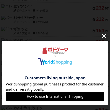
エレメンツ
232
PT
紹介文あり
4件の投稿
バー！パーティー
212
PT
紹介文なし
1件の投稿
ギョッと
154
PT
紹介文あり
1件の投稿
クルティボ
152
PT
紹介文なし
1件の投稿
ブラヴェスト
140
PT
紹介文なし
1件の投稿
ドブル：ポケットモンスター
122
PT
紹介文あり
4件の投稿
ジャンヌ・ダルク-オルレアン ドロー＆ライト
118
PT
紹介文なし
5件の投稿
ファースト・イン・フライト
94
PT
紹介文あり
3件の投稿
ダイススローン
88
PT
紹介文なし
1件の投稿
ガルフストライク
80