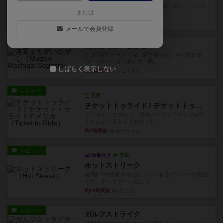
ずっと前のドイツ年間ゲーム大賞ながら、シンプ
または
ルで簡単な小ゲームで今でも...
約3時間前
by tamio
メールで会員登録
レビュー
無限まちがいさがし
6つの場面カード（表、裏で違う絵）が何枚かあ
り、そのうち3つ選んで、同...
しばらく表示しない
約5時間前
by ジェイとと
レビュー
充実
チケットトゥライド / チケットトゥライドアメリカ
デジタルソロプレイ。元祖チケライ？マップがた
くさん出てるからどれをプレ...
約7時間前
by おーちゃん
レビュー
画像付き
充実
ホットストリーク
星7軽〜中量級を中心にプレイするゲーマーの感想
です。ボードゲーム会にて...
約13時間前
by おとん
レビュー
ガルフストライク