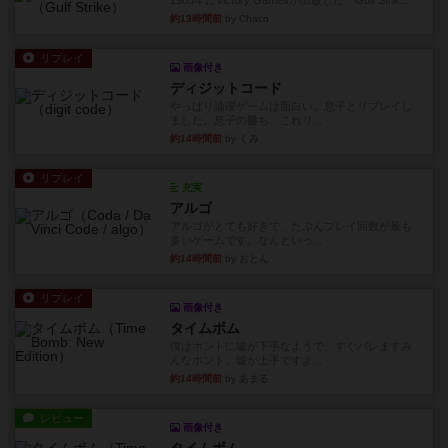
1983年にVictory Gamesが出版した『Gulf Strik...
約13時間前
by Chaco
リプレイ
画像付き
ディジットコード
やっぱり論理ゲームは面白い。息子とリプレイし
ました。息子の勝ち。これリ...
約14時間前
by くみ
リプレイ
充実
アルゴ
アルゴがとても好きで、たぶんプレイ回数が最も
多いゲームです。なんといっ...
約14時間前
by おとん
リプレイ
画像付き
タイムボム
僕はホントに嘘が下手なようで、すぐバレますみ
んなホント、嘘が上手ですよ...
約14時間前
by あまる
レビュー
画像付き