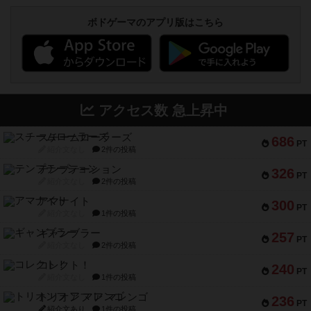
ボドゲーマのアプリ版はこちら
アクセス数 急上昇中
スチームローラーズ
686
PT
紹介文なし
2件の投稿
テンプテーション
326
PT
紹介文なし
2件の投稿
アマナイト
300
PT
紹介文なし
1件の投稿
ギャンブラー
257
PT
紹介文なし
2件の投稿
コレクト！
240
PT
紹介文なし
1件の投稿
トリオンフ ア マレンゴ
236
PT
紹介文あり
1件の投稿