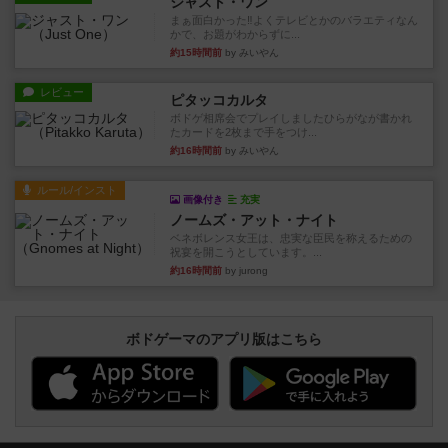
ジャスト・ワン
まぁ面白かった‼️よくテレビとかのバラエティなん
かで、お題がわからずに...
約15時間前
by みいやん
レビュー
ピタッコカルタ
ボドゲ相席会でプレイしましたひらがなが書かれ
たカードを2枚まで手をつけ...
約16時間前
by みいやん
ルール/インスト
画像付き
充実
ノームズ・アット・ナイト
ベネボレンス女王は、忠実な臣民を称えるための
祝宴を開こうとしています。...
約16時間前
by jurong
ボドゲーマのアプリ版はこちら