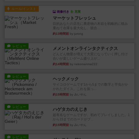
ルール/インスト
画像付き
充実
マーケットフレッシュ
目的あなたの店先に農産物の木箱を戦略的に積み
重ねて在庫を最大化し、競合...
約13時間前
by jurong
レビュー
メメントオンラインタクティクス
どんどん物量が増えて大変になっていく押し付け
合いが楽しいゲーム盛り上が...
約14時間前
by nekomanma222
レビュー
ヘックメック
サイコロゲームです1から5までの数字と芋虫がか
かれたダイス。これを振っ...
約15時間前
by みいやん
レビュー
ハゲタカのえじき
超有名なゲームですが、初めてプレイしました。1
から15までのカードがプ...
約15時間前
by みいやん
レビュー