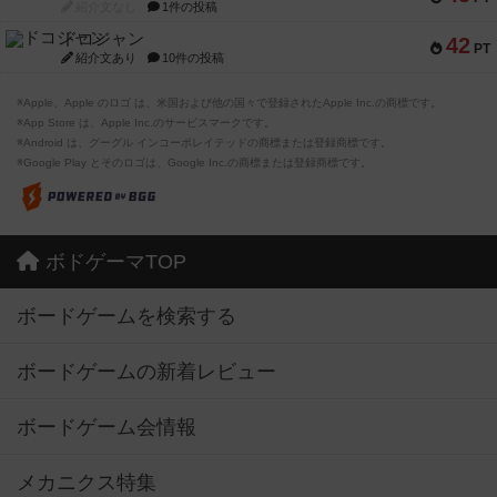
紹介文なし
1件の投稿
ドコジャン
42
PT
紹介文あり
10件の投稿
※Apple、Apple のロゴ は、米国および他の国々で登録されたApple Inc.の商標です。
※App Store は、Apple Inc.のサービスマークです。
※Android は、グーグル インコーポレイテッドの商標または登録商標です。
※Google Play とそのロゴは、Google Inc.の商標または登録商標です。
ボドゲーマTOP
ボードゲームを検索する
ボードゲームの新着レビュー
ボードゲーム会情報
メカニクス特集