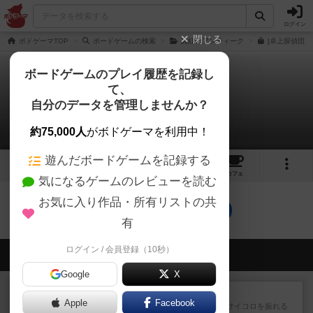
ログイン
閉じる
ボドゲーマTOP
ボードゲームの検索
真紅のアンティーク
[卓上探偵団]
ボードゲームのプレイ履歴を記録し
て、
魔都を翔ける鷲
自分のデータを管理しませんか？
0件のルール/インスト
約75,000人
がボドゲーマを利用中！
遊んだボードゲームを記録する
1
1
5
トップ
画像
動画
レビュー
カフェ
気になるゲームのレビューを読む
お気に入り作品・所有リストの共
魔都を翔ける鷲のトップに戻る
有
ログイン / 会員登録（10秒）
会員の新しい投稿
Google
X
レビュー
街コロ通
Apple
Facebook
街コロとの違いは初めから二つサイコロを振れる