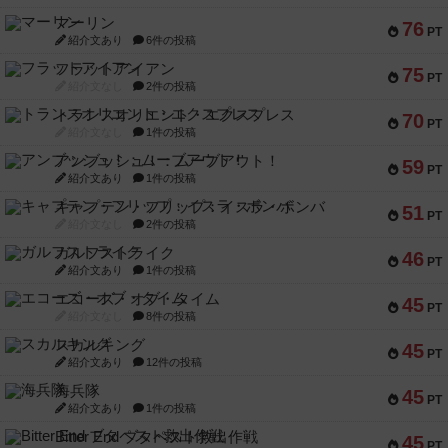
マーリン
76
PT
紹介文あり
6件の投稿
フラットアイアン
75
PT
紹介文なし
2件の投稿
トランスオリエント・エクスプレス
70
PT
紹介文なし
1件の投稿
アンブッシュ！：ムーブアウト！
59
PT
紹介文あり
1件の投稿
キャプテン・フリップ：イスラ・ボンバ
51
PT
紹介文なし
2件の投稿
ガルフストライク
46
PT
紹介文あり
1件の投稿
エコーズ・オブ・タイム
45
PT
紹介文なし
8件の投稿
スカルキング
45
PT
紹介文あり
12件の投稿
海兵隊
45
PT
紹介文あり
1件の投稿
Bitter End ブタペスト救出作戦
45
PT