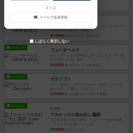
など、少しの違いはあるけれ...
約5時間前
by くみ
または
メールで会員登録
戦略やコツ
ニューオールド
ゲーム終了時に、「オールドカードとニューカー
ドのどちらもある」 状態に...
約6時間前
by オグランド（Oguland）
しばらく表示しない
レビュー
ニューオールド
ボードゲームを1,000個以上持っているユーザー視
点で良かった点と悪か...
約6時間前
by オグランド（Oguland）
レビュー
デクリプト
プレイ感がしっかりしてるから、超ボードゲーム
やったなって感じ。パーティ...
約7時間前
by ヒロ(新！ボードゲーム家族)
レビュー
充実
アルナックの失われし遺跡
アナログ対人プレイ数回。クニツィア先生の名作
「エルドラドを探して」にあ...
約9時間前
by おーちゃん