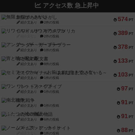
アクセス数 急上昇中
無限まちがいさがし
574
PT
紹介文あり
2件の投稿
リワイルド：サウスアメリカ
389
PT
紹介文なし
2件の投稿
アンダー・ザ・テーブラー
378
PT
紹介文あり
1件の投稿
宵と暁の呪文書
133
PT
紹介文あり
8件の投稿
セミファイナル ～お前はまだ生きている～
103
PT
紹介文あり
1件の投稿
ワン・トゥ・ファイブ
97
PT
紹介文あり
1件の投稿
南北戦争
91
PT
紹介文あり
1件の投稿
ふたつの城の物語
91
PT
紹介文あり
6件の投稿
ノームズ・アット・ナイト
88
PT
紹介文なし
1件の投稿