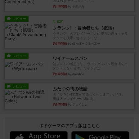
の煌めき デュエル』に、...
約4時間前
by 手動人形
レビュー
充実
クランク! ：冒険者たち（拡張）
クランク！のプレイヤーごとに能力の違うキャラ
クターを使用できるようにな...
約5時間前
by ぽっぽーくるっぽー
レビュー
ワイアームスパン
初プレイの感想です。ウイングスパン履修済のコ
メントとなります。ウイング...
約5時間前
by daisdice
レビュー
ふたつの街の物語
タイルを4×4で並べて街づくりします。ただし、
街は各プレイヤーの間にあ...
約9時間前
by ジェイとと
ボドゲーマのアプリ版はこちら