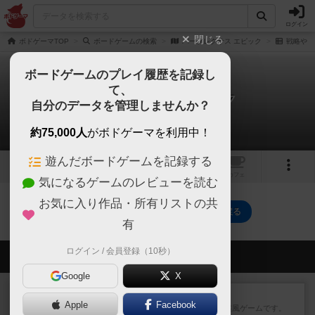
ログイン
閉じる
ボドゲーマTOP
ボードゲームの検索
パープレクサス エピック
戦略やコ
ボードゲームのプレイ履歴を記録し
て、
パープレクサス エピック
自分のデータを管理しませんか？
0件の戦略やコツ
約75,000人
がボドゲーマを利用中！
遊んだボードゲームを記録する
2
1
トップ
画像
動画
レビュー
カフェ
気になるゲームのレビューを読む
お気に入り作品・所有リストの共
パープレクサス エピックのトップに戻る
有
ログイン / 会員登録（10秒）
会員の新しい投稿
Google
X
レビュー
ジンラミー
Apple
Facebook
トランプで遊べる2人対戦の麻雀風ゲームです。