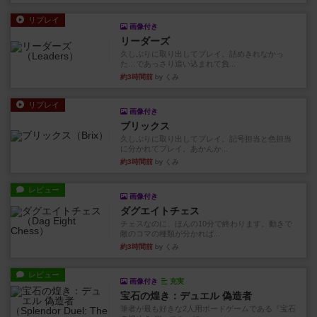
リプレイ
画像付き
リーダーズ
久しぶりに取り出してプレイ。詰めきれなかっ
た…であっさり追い込まれて負...
約3時間前
by くみ
リプレイ
画像付き
ブリックス
久しぶりに取り出してプレイ。記号担当と色担当
に分かれてプレイ。あかんか...
約3時間前
by くみ
レビュー
画像付き
ダグエイトチェス
チェスなのに、ほんの10分で終わります。動きで
敵のコマの種類が分かれば...
約3時間前
by くみ
レビュー
画像付き
充実
宝石の煌き：デュエル 偽造者
筆者が最も好きな2人用ボードゲームである『宝石