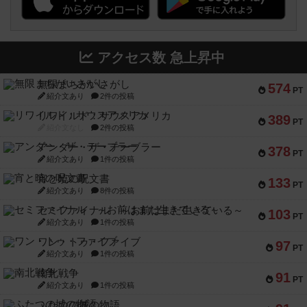
アクセス数 急上昇中
無限まちがいさがし
574
PT
紹介文あり
2件の投稿
リワイルド：サウスアメリカ
389
PT
紹介文なし
2件の投稿
アンダー・ザ・テーブラー
378
PT
紹介文あり
1件の投稿
宵と暁の呪文書
133
PT
紹介文あり
8件の投稿
セミファイナル ～お前はまだ生きている～
103
PT
紹介文あり
1件の投稿
ワン・トゥ・ファイブ
97
PT
紹介文あり
1件の投稿
南北戦争
91
PT
紹介文あり
1件の投稿
ふたつの城の物語