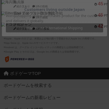
海兵隊
45
PT
紹介文あり
1件の投稿
Bitter End ブタペスト救出作戦
45
PT
紹介文なし
1件の投稿
ドコジャン
42
PT
紹介文あり
10件の投稿
※Apple、Apple のロゴ は、米国および他の国々で登録されたApple Inc.の商標です。
※App Store は、Apple Inc.のサービスマークです。
※Android は、グーグル インコーポレイテッドの商標または登録商標です。
※Google Play とそのロゴは、Google Inc.の商標または登録商標です。
ボドゲーマTOP
ボードゲームを検索する
ボードゲームの新着レビュー