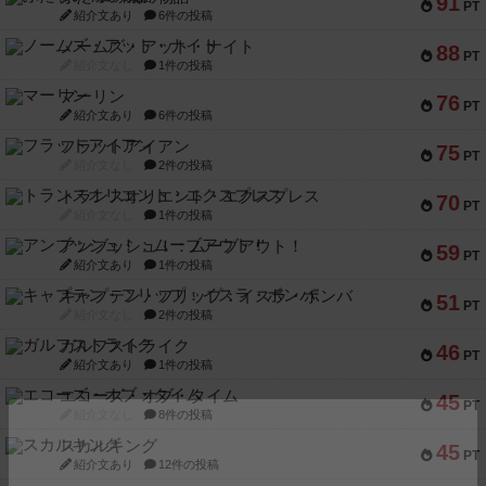
91
PT
紹介文あり
6件の投稿
ノームズ・アット・ナイト
88
PT
紹介文なし
1件の投稿
マーリン
76
PT
紹介文あり
6件の投稿
フラットアイアン
75
PT
紹介文なし
2件の投稿
トランスオリエント・エクスプレス
70
PT
紹介文なし
1件の投稿
アンブッシュ！：ムーブアウト！
59
PT
紹介文あり
1件の投稿
キャプテン・フリップ：イスラ・ボンバ
51
PT
紹介文なし
2件の投稿
ガルフストライク
46
PT
紹介文あり
1件の投稿
エコーズ・オブ・タイム
45
PT
紹介文なし
8件の投稿
スカルキング
45
PT
紹介文あり
12件の投稿