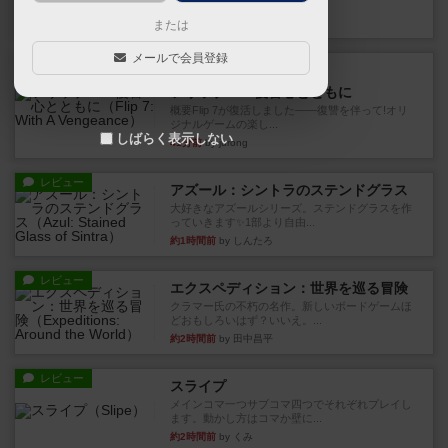
10枚の手札で、同じスーツ...
31分前
by OSAっち
または
メールで会員登録
ルール/インスト
画像付き
充実
フリップ７：復讐心とともに
概要Flip 7が復活しました――復讐を伴って!オリ
ジナルゲームの楽し...
しばらく表示しない
41分前
by jurong
レビュー
アズール：シントラのステンドグラス
大好きなアズールシリーズ。ステンドグラスを作
っていきます✨1部より自由...
約1時間前
by しんたろ
レビュー
エクスペディション：世界を巡る冒険
クラマー氏の不朽の名作。新しいボードゲームほ
どおもしろいはず？いいえ。...
約2時間前
by 田中昌平
レビュー
スライプ
メインコマ一つサブコマ四つでそれぞれプレイし
ます。動かし方はコマか壁に...
約2時間前
by くみ