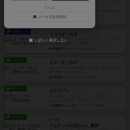
レビュー
街コロ通
または
街コロとの違いは初めから二つサイコロを振れる
など、少しの違いはあるけれ...
メールで会員登録
3分前
by くみ
戦略やコツ
ニューオールド
ゲーム終了時に、「オールドカードとニューカー
しばらく表示しない
ドのどちらもある」 状態に...
約1時間前
by オグランド（Oguland）
レビュー
ニューオールド
ボードゲームを1,000個以上持っているユーザー視
点で良かった点と悪か...
約1時間前
by オグランド（Oguland）
レビュー
デクリプト
プレイ感がしっかりしてるから、超ボードゲーム
やったなって感じ。パーティ...
約2時間前
by ヒロ(新！ボードゲーム家族)
レビュー
充実
アルナックの失われし遺跡