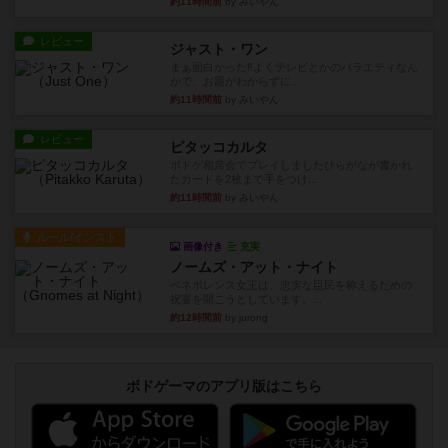
約11時間前
by みいやん
レビュー
ジャスト・ワン
まぁ面白かった‼️よくテレビとかのバラエティなん
かで、お題がわからずに...
約11時間前
by みいやん
レビュー
ピタッコカルタ
ボドゲ相席会でプレイしましたひらがなが書かれ
たカードを2枚まで手をつけ...
約11時間前
by みいやん
ルール/インスト
画像付き
充実
ノームズ・アット・ナイト
ベネボレンス女王は、忠実な臣民を称えるための
祝宴を開こうとしています。...
約12時間前
by jurong
ボドゲーマのアプリ版はこちら