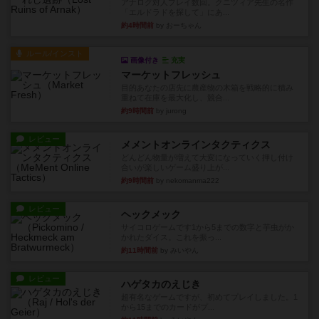
アナログ対人プレイ数回。クニツィア先生の名作
「エルドラドを探して」にあ...
約4時間前
by おーちゃん
ルール/インスト
画像付き
充実
マーケットフレッシュ
目的あなたの店先に農産物の木箱を戦略的に積み
重ねて在庫を最大化し、競合...
約9時間前
by jurong
レビュー
メメントオンラインタクティクス
どんどん物量が増えて大変になっていく押し付け
合いが楽しいゲーム盛り上が...
約9時間前
by nekomanma222
レビュー
ヘックメック
サイコロゲームです1から5までの数字と芋虫がか
かれたダイス。これを振っ...
約11時間前
by みいやん
レビュー
ハゲタカのえじき
超有名なゲームですが、初めてプレイしました。1
から15までのカードがプ...