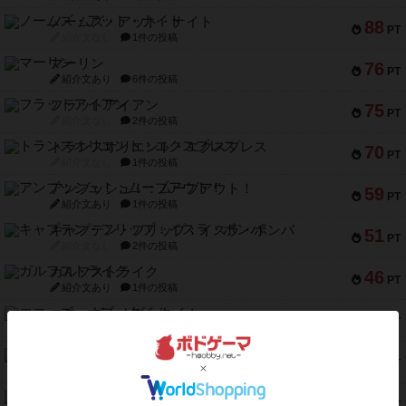
ノームズ・アット・ナイト
88
PT
紹介文なし
1件の投稿
マーリン
76
PT
紹介文あり
6件の投稿
フラットアイアン
75
PT
紹介文なし
2件の投稿
トランスオリエント・エクスプレス
70
PT
紹介文なし
1件の投稿
アンブッシュ！：ムーブアウト！
59
PT
紹介文あり
1件の投稿
キャプテン・フリップ：イスラ・ボンバ
51
PT
紹介文なし
2件の投稿
ガルフストライク
46
PT
紹介文あり
1件の投稿
エコーズ・オブ・タイム
45
PT
紹介文なし
8件の投稿
スカルキング
45
PT
紹介文あり
12件の投稿
海兵隊
45
PT