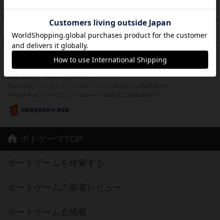
紹介文あり
1件の投稿
Bitter End ブタペスト救出作戦
45
PT
紹介文なし
1件の投稿
ドコジャン
42
PT
紹介文あり
10件の投稿
※Apple、Apple のロゴ は、米国および他の国々で登録されたApple Inc.の商標です。
※App Store は、Apple Inc.のサービスマークです。
※Android は、グーグル インコーポレイテッドの商標または登録商標です。
※Google Play とそのロゴは、Google Inc.の商標または登録商標です。
ボドゲーマTOP
ボードゲームを検索する
ボードゲームの新着レビュー
ボードゲーム会情報