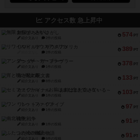
アクセス数 急上昇中
無限まちがいさがし
574
PT
紹介文あり
2件の投稿
リワイルド：サウスアメリカ
389
PT
紹介文なし
2件の投稿
アンダー・ザ・テーブラー
378
PT
紹介文あり
1件の投稿
宵と暁の呪文書
133
PT
紹介文あり
8件の投稿
セミファイナル ～お前はまだ生きている～
103
PT
紹介文あり
1件の投稿
ワン・トゥ・ファイブ
97
PT
紹介文あり
1件の投稿
南北戦争
91
PT
紹介文あり
1件の投稿
ふたつの城の物語
91
PT
紹介文あり
6件の投稿