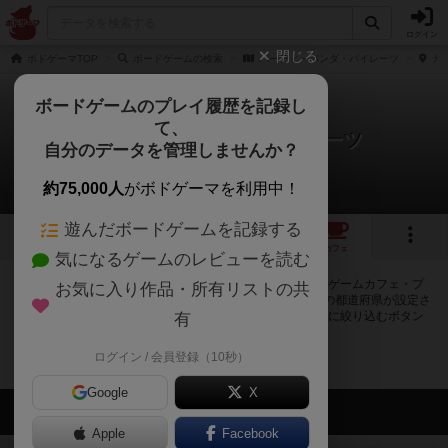
ログイン
閉じる
ボドゲーマTOP
ボードゲームの検索
パーティ・パンダ・パイレーツ
カフ
ボードゲームのプレイ履歴を記録し
て、
パーティ・パンダ・パイレーツ
自分のデータを管理しませんか？
0店のカフェ/スペースが提供中
約75,000人
がボドゲーマを利用中！
遊んだボードゲームを記録する
1
1
トップ
画像
動画
レビュー
カフェ
気になるゲームのレビューを読む
パーティ・パンダ・パイレーツで遊ぶことができるボードゲームカフェ・プ
お気に入り作品・所有リストの共
レイスペースが0店登録されています。公開プロフィールの都道府県が設定さ
れたアカウントでログインすると、同じ都道府県内の店舗に絞り込むボタン
有
が表示されます。
ログイン / 会員登録（10秒）
Google
X
会員の新しい投稿
Apple
Facebook