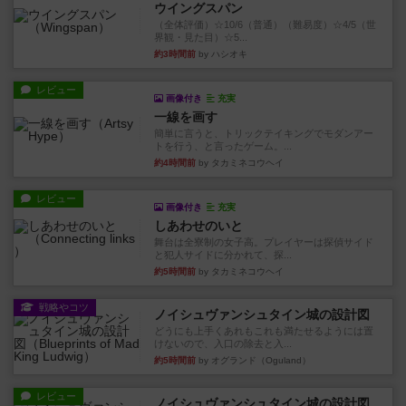
ウイングスパン
（全体評価）☆10/6（普通）（難易度）☆4/5（世
界観・見た目）☆5...
約3時間前
by ハシオキ
レビュー
画像付き
充実
一線を画す
簡単に言うと、トリックテイキングでモダンアー
トを行う、と言ったゲーム。...
約4時間前
by タカミネコウヘイ
レビュー
画像付き
充実
しあわせのいと
舞台は全寮制の女子高。プレイヤーは探偵サイド
と犯人サイドに分かれて、探...
約5時間前
by タカミネコウヘイ
戦略やコツ
ノイシュヴァンシュタイン城の設計図
どうにも上手くあれもこれも満たせるようには置
けないので、入口の除去と入...
約5時間前
by オグランド（Oguland）
レビュー
ノイシュヴァンシュタイン城の設計図