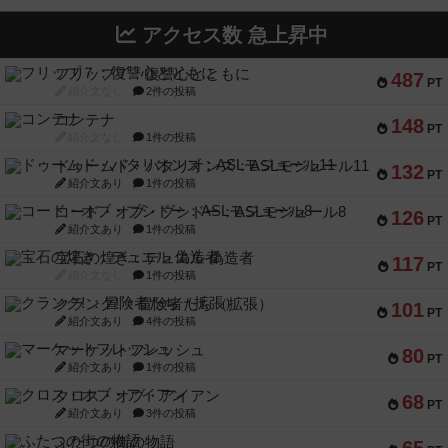
アクセス数 急上昇中
フリップ７：復讐心とともに
487
PT
紹介文なし
2件の投稿
コンテナ
148
PT
紹介文なし
1件の投稿
ドゥームド・バタリオンズ：ASLモジュール11
132
PT
紹介文あり
1件の投稿
コード・オブ・ブシドー：ASLモジュール8
126
PT
紹介文あり
1件の投稿
宝石の煌き：デュエル 偽造者
117
PT
紹介文なし
1件の投稿
クランク! ：冒険者たち（拡張）
101
PT
紹介文あり
4件の投稿
マーケットフレッシュ
80
PT
紹介文あり
1件の投稿
クロス・オブ・アイアン
68
PT
紹介文あり
3件の投稿
ふたつの街の物語