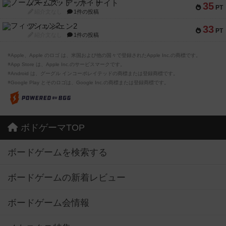
ノームズ・アット・ナイト
35
PT
紹介文なし
1件の投稿
フィッシェン2
33
PT
紹介文なし
1件の投稿
※Apple、Apple のロゴ は、米国および他の国々で登録されたApple Inc.の商標です。
※App Store は、Apple Inc.のサービスマークです。
※Android は、グーグル インコーポレイテッドの商標または登録商標です。
※Google Play とそのロゴは、Google Inc.の商標または登録商標です。
ボドゲーマTOP
ボードゲームを検索する
ボードゲームの新着レビュー
ボードゲーム会情報