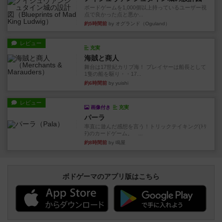
ボードゲームを1,000個以上持っているユーザー視
点で良かった点と悪か...
約5時間前
by オグランド（Oguland）
レビュー
充実
海賊と商人
舞台は17世紀カリブ海！ プレイヤーは船長として
1隻の船を駆り・・17...
約6時間前
by yuishi
レビュー
画像付き
充実
パーラ
率直に遊んだ感想を言う！トリックテイキング(ﾄﾘ
ﾃ)のカードゲーム。 ...
約8時間前
by 鳴屋
ボドゲーマのアプリ版はこちら