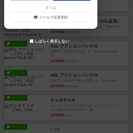
というシンプルだけど非常...
約1時間前
by ジョジョ
または
メールで会員登録
レビュー
ブラッドリーフ：タラワ（ASL拡張）
1996年にHeat of Battle社が出版した『Blood Re...
約2時間前
by Chaco
しばらく表示しない
レビュー
ASL アクションパック#2
1999年にMMP社が出版した『ASL Action Pack
#2』...
約2時間前
by Chaco
レビュー
ASL アクションパック#1
1997年にAvalon Hill社が出版した『ASL Action ...
約3時間前
by Chaco
レビュー
チャオチャオ
３～４人でわいわい遊ぶのにちょうどいい。ルー
ルは他の方が分かりやすく書...
約3時間前
by S
レビュー
充実