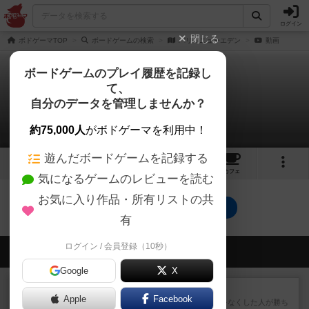
ログイン
閉じる
ボドゲーマTOP
ボードゲームの検索
パリ：ニューエデン
動画
ボードゲームのプレイ履歴を記録し
て、
パリ：ニューエデン
自分のデータを管理しませんか？
0件の動画
約75,000人
がボドゲーマを利用中！
遊んだボードゲームを記録する
1
1
トップ
画像
動画
レビュー
カフェ
気になるゲームのレビューを読む
お気に入り作品・所有リストの共
パリ：ニューエデンのトップに戻る
有
ログイン / 会員登録（10秒）
会員の新しい投稿
Google
X
レビュー
ラミィキューブ
Apple
Facebook
数字の牌を出して1番早く手札をなくした人が勝ち