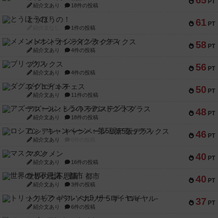
65
PT
紹介文あり
18件の投稿
とうほうの！
61
PT
紹介文なし
1件の投稿
メメントオンラインタクティクス
58
PT
紹介文あり
4件の投稿
ブリックス
56
PT
紹介文あり
4件の投稿
ダグエイトチェス
50
PT
紹介文あり
11件の投稿
アズール：シントラのステンドグラス
48
PT
紹介文あり
18件の投稿
ロシアン・キャンペーン：第5版デラックス
46
PT
紹介文あり
0件の投稿
マスクメン
40
PT
紹介文あり
16件の投稿
世界の七不思議：都市
40
PT
紹介文あり
3件の投稿
トリックギア - ペルソナ5 ザ・ロイヤル-
37
PT
紹介文あり
6件の投稿