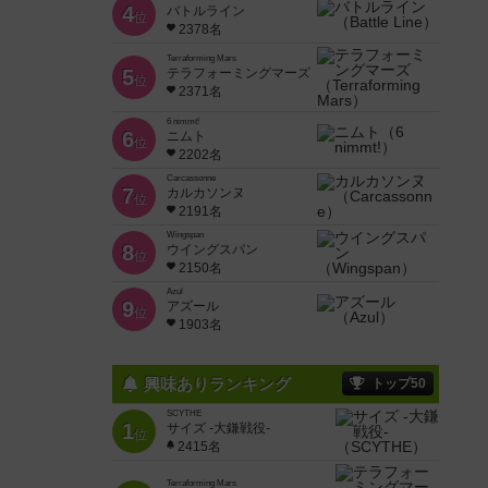
4
バトルライン
位
2378名
Terraforming Mars
5
テラフォーミングマーズ
位
2371名
6 nimmt!
6
ニムト
位
2202名
Carcassonne
7
カルカソンヌ
位
2191名
Wingspan
8
ウイングスパン
位
2150名
Azul
9
アズール
位
1903名
興味ありランキング
トップ50
SCYTHE
1
サイズ -大鎌戦役-
位
2415名
Terraforming Mars