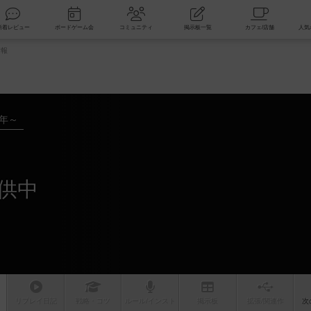
索
新着レビュー
ボードゲーム会
コミュニティ
掲示板一覧
情報
9年～
供中
リプレイ
日記
戦略
・コツ
ルール
/インスト
掲示板
拡張/関連
作
次