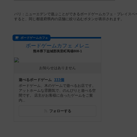
パリ：ニューエデンで遊ぶことができるボードゲームカフェ・プレイスペ
すると、同じ都道府県内の店舗に絞り込むボタンが表示されます。
ボードゲームカフェ
ボードゲームカフェ メレニ
熊本県下益城郡美里町馬場808-1
お知らせはありません
遊べるボードゲーム
333個
ボードゲーム、木のゲームで遊べるお店です。
アットホームな雰囲気で、のんびりと遊べる空
間です。 店主がお客様に合ったゲームをご案
内...
フォローする