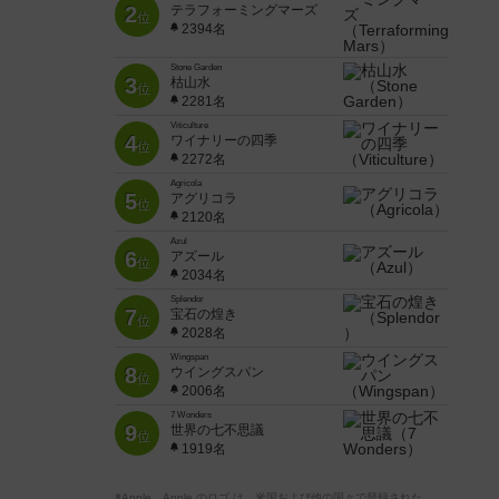
2
テラフォーミングマーズ
位
2394名
Stone Garden
3
枯山水
位
2281名
Viticulture
4
ワイナリーの四季
位
2272名
Agricola
5
アグリコラ
位
2120名
Azul
6
アズール
位
2034名
Splendor
7
宝石の煌き
位
2028名
Wingspan
8
ウイングスパン
位
2006名
7 Wonders
9
世界の七不思議
位
1919名
※Apple、Apple のロゴ は、米国および他の国々で登録された