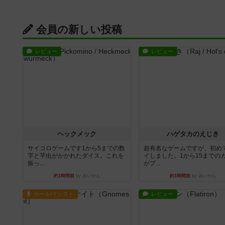
会員の新しい投稿
レビュー
レビュー
ヘックメック
ハゲタカのえじき
サイコロゲームです1から5までの数
超有名なゲームですが、初め
字と芋虫がかかれたダイス。これを
イしました。1から15までの
振っ...
がプ...
約1時間前
by みいやん
約1時間前
by みいやん
ルール/インスト
レビュー