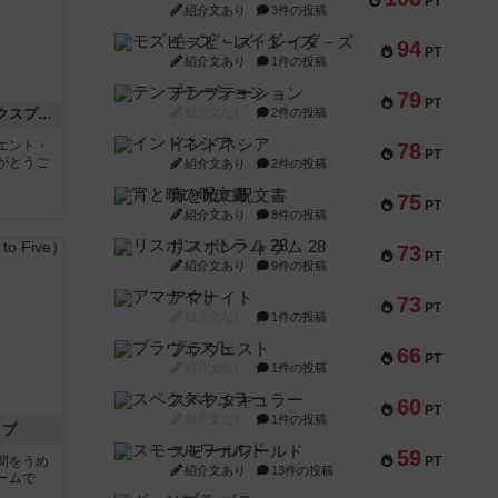
PT
紹介文あり
3件の投稿
モズビ－ズ・レイダ－ズ
94
PT
紹介文あり
1件の投稿
テンプテーション
79
PT
トランスオリエント・エクスプレス
紹介文なし
2件の投稿
インドネシア
エント・
78
PT
がとうご
紹介文あり
2件の投稿
宵と暁の呪文書
75
PT
紹介文あり
8件の投稿
リスボン・トラム 28
73
PT
紹介文あり
9件の投稿
アマナイト
73
PT
紹介文なし
1件の投稿
ブラヴェスト
66
PT
紹介文なし
1件の投稿
スペクタキュラー
60
PT
紹介文なし
1件の投稿
イブ
スモールワールド
59
間をうめ
PT
紹介文あり
13件の投稿
ームで