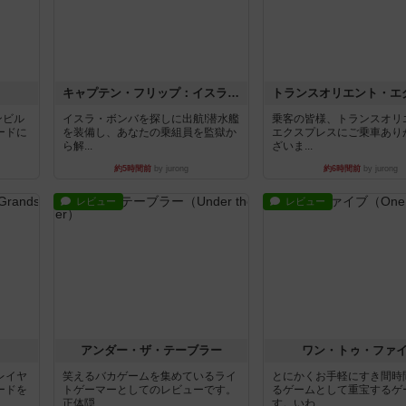
キャプテン・フリップ：イスラ・ボンバ
ンビル
イスラ・ボンバを探しに出航!潜水艦
乗客の皆様、トランスオリ
ードに
を装備し、あなたの乗組員を監獄か
エクスプレスにご乗車あり
ら解...
ざいま...
約5時間前
by jurong
約6時間前
by jurong
レビュー
レビュー
アンダー・ザ・テーブラー
ワン・トゥ・ファ
レイヤ
笑えるバカゲームを集めているライ
とにかくお手軽にすき間時
ードを
トゲーマーとしてのレビューです。
るゲームとして重宝するゲ
正体隠...
す。いわ...