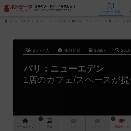
世界のボードゲームを楽しもう！
ボードゲーム専門の総合情報サイト
データベース
検
ボドゲーマTOP
ボードゲームの検索
パリ：ニューエデン
カフェ/店舗
2人～4人
45分前後
10歳～
201
パリ：ニューエデン
1店のカフェ/スペースが提
1
1
ゲーム
トップ
画像
動画
レビュー
店舗/
カフェ