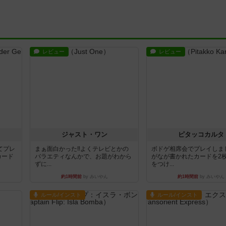
レビュー
レビュー
ジャスト・ワン
ピタッコカルタ
てプレ
まぁ面白かった‼️よくテレビとかの
ボドゲ相席会でプレイしま
カード
バラエティなんかで、お題がわから
がなが書かれたカードを2
ずに...
をつけ...
約1時間前
by みいやん
約1時間前
by みいやん
ルール/インスト
ルール/インスト