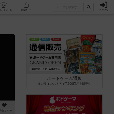
ログイン
カフェ/店舗
人気ボードゲーム
通販ストア
ボードゲーム通販
オンラインストアで7,500商品を販売中
のおすすめ