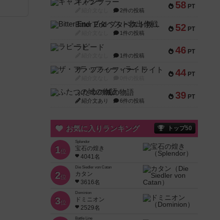
ギャンブラー
58
PT
紹介文なし
2件の投稿
Bitter End ブタペスト救出作戦
52
PT
紹介文なし
1件の投稿
ラピード
46
PT
紹介文なし
1件の投稿
ザ・フラッフィー・ライト
44
PT
紹介文なし
0件の投稿
ふたつの城の物語
39
PT
紹介文あり
6件の投稿
お気に入りランキング
トップ50
Splendor
1
宝石の煌き
位
4041名
Die Siedler von Catan
2
カタン
位
3616名
Dominion
3
ドミニオン
位
2529名
Battle Line