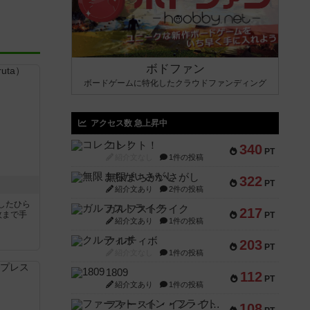
ボドファン
ボードゲームに特化したクラウドファンディング
アクセス数 急上昇中
コレクト！
340
PT
紹介文なし
1件の投稿
無限まちがいさがし
322
PT
紹介文あり
2件の投稿
したひら
ガルフストライク
217
枚まで手
PT
紹介文あり
1件の投稿
クルティボ
203
PT
紹介文なし
1件の投稿
1809
112
PT
紹介文あり
1件の投稿
ファースト・イン・フライト
108