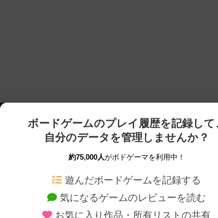
ボードゲームのプレイ履歴を記録して
自分のデータを管理しませんか？
約75,000人
がボドゲーマを利用中！
ボドゲーマTOP
ボードゲーム通販
遊んだボードゲームを記録する
気になるゲームのレビューを読む
ボードゲームを検索する
新作・再入荷情報
お気に入り作品・所有リストの共有
ボードゲームの新着レビュー
定番ボードゲームの通販