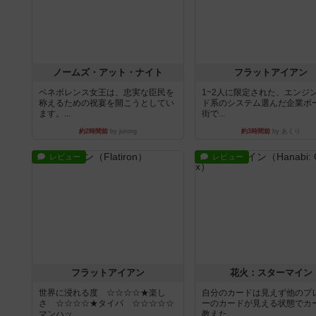
ノームズ・アット・ナイト
フラットアイアン
ベネボレンス女王は、忠実な臣民を
1~2人に限定された、エンジ
称えるための祝宴を開こうとしてい
ド系のシステム選んだ企業ボ
ます。...
街で...
約2時間前
by jurong
約3時間前
by あくり
レビュー
レビュー
フラットアイアン
花火：スターマイン
世界に浸れる度 ☆☆☆☆★楽し
自分のカードは見えず他のプ
さ ☆☆☆☆★タイパ ☆☆☆☆☆
ーのカードが見える状態でカ
マンハッ...
教えた...