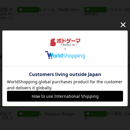
レビュー
レビュー
マナとぴあ〜最強マナー講師決定戦:名刺交換編〜
アメリカンバトルドーム
まじかる☆パティス
ヤーの
基本的に戦略も何もなく、ひたすら
まじかるシリーズ外伝。舞
なゲー
レバーを引きまくるだけのゲーム。
ックなパン屋ではなくブラ
音はう...
ティス...
約1ヶ月前
の投稿
約1ヶ月前
の投稿
レビュー
レビュー