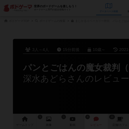
世界のボードゲームを楽しもう！
ボードゲーム専門の総合情報サイト
データベース
検
ボドゲーマTOP
ボードゲームの検索
まじかる☆ベーカリー外伝 パンとごはん
3人～4人
15分前後
10歳～
202
パンとごはんの魔女裁判
深水あどらさんのレビュ
1
1
4
22
ゲーム
トップ
画像
動画
レビュー
店舗/
カフェ