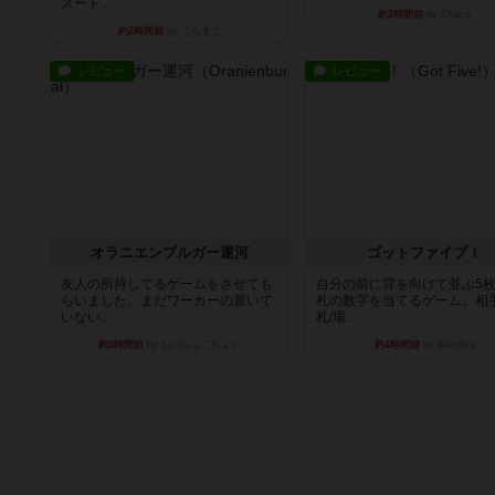
スート...
約2時間前
by Chaco
約2時間前
by うらまこ
レビュー
レビュー
オラニエンブルガー運河
ゴットファイブ！
友人の所持してるゲームをさせても
自分の前に背を向けて並ぶ5
らいました。まだワーカーの置いて
札の数字を当てるゲーム。相
いない...
札/場...
約3時間前
by おっちょこちょい
約4時間前
by daisdice