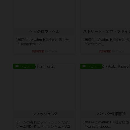
ヘッジロウ・ヘル
1987年にAvalon Hill社が出版した
1985年にAvalon Hill社が出
『Hedgerow He...
『Streets of ...
約1時間前
by Chaco
約1時間前
by Chaco
レビュー
レビュー
フィッシェン2
パイパー戦闘団2
ゲームの流れはフィッシェンだが、
1996年にAvalon Hill社が出
ゲーム開始時はペリカンとエビの2
『Kampfgruppe...