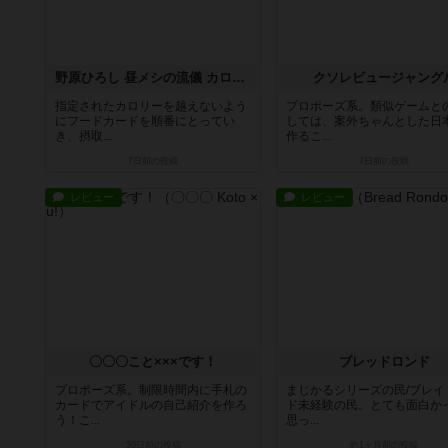
野原ひろし 昼メシの流儀 カロリーダウト!
クソレビュージャング
指定されたカロリーを越えないよう
プロポーズ系。類似ゲームと
にフードカードを順番にとってい
しては、案外ちゃんとした日
き、摂取...
作るこ...
7日前
の投稿
7日前
の投稿
レビュー
レビュー
〇〇〇こと×××です！
ブレッドロンド
プロポーズ系。制限時間内に手札の
まじかるシリーズの民/ブレイ
カードでアイドルの自己紹介を作ろ
ド未経験の民。とても面白か
う！こ...
思っ...
30日前
の投稿
約1ヶ月前
の投稿