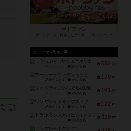
ボドファン
ボードゲームに特化したクラウドファンディング
アクセス数 急上昇中
リワイルド：サウスアメリカ
552
PT
紹介文なし
2件の投稿
マーケットフレッシュ
170
PT
紹介文あり
1件の投稿
ファイアー・ブルズ / 火牛陣
141
PT
紹介文なし
1件の投稿
ワン・トゥ・ファイブ
122
PT
紹介文あり
1件の投稿
トランスオリエント・エクスプレス
119
PT
紹介文なし
1件の投稿
フラットアイアン
118