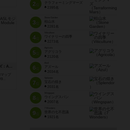
2
テラフォーミングマーズ
位
2395名
Stone Garden
3
枯山水
位
2281名
Viticulture
4
ワイナリーの四季
位
2273名
Agricola
5
アグリコラ
位
2120名
Azul
ドゥームド・バタリオンズ：ASLモジュール11
6
アズール
位
2034名
追加マップ
Splendor
..
7
宝石の煌き
位
2031名
Wingspan
8
ウイングスパン
位
2007名
7 Wonders
9
世界の七不思議
位
1921名