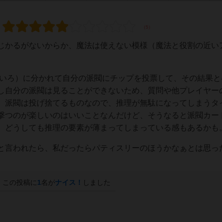
じかるがないからか、魔法は使えない模様（魔法と役割の近い
ろいろ）に分かれて自分の派閥にチップを投票して、その結果と
し自分の派閥は見ることができないため、質問や他プレイヤー
、派閥は投げ捨てるものなので、推理が無駄になってしまうタ
撃つのが楽しいのはいいことなんだけど、そうなると派閥カー
、どうしても推理の要素が薄まってしまっている感もあるかも
と言われたら、私だったらパティスリーのほうかなぁとは思っ
この投稿に
1
名が
ナイス！
しました