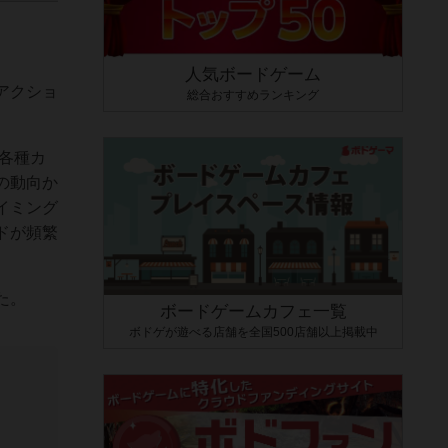
人気ボードゲーム
アクショ
総合おすすめランキング
各種カ
の動向か
イミング
ドが頻繁
。
た。
ボードゲームカフェ一覧
ボドゲが遊べる店舗を全国500店舗以上掲載中