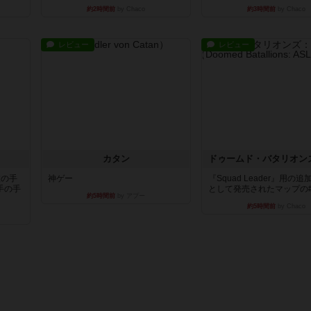
約2時間前
by Chaco
約3時間前
by Chaco
レビュー
レビュー
カタン
枚の手
神ゲー
『Squad Leader』用の
手の手
として発売されたマップの#9.
約5時間前
by アプー
約5時間前
by Chaco