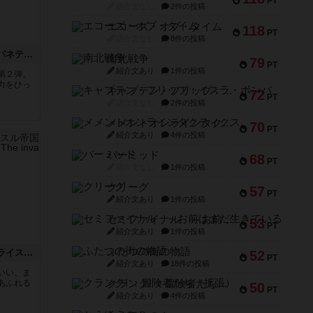
PT
紹介文なし
2件の投稿
エコーズ・オブ・タイム
118
PT
紹介文なし
8件の投稿
まじかる☆キングダム：パネテリア王都争乱（拡張）
南北戦争
79
PT
紹介文あり
1件の投稿
第２弾。
力をひっ
キャプテン・フリップ：イスラ・ボンバ
72
PT
紹介文なし
2件の投稿
メメントオンラインタクティクス
70
PT
紹介文あり
4件の投稿
パーミッド
68
PT
紹介文なし
1件の投稿
クリーグ
57
PT
紹介文あり
1件の投稿
セミファイナル ～お前はまだ生きている～
53
PT
紹介文あり
1件の投稿
ふたつの街の物語
まじかる☆キングダム：ライスル帝国侵攻（拡張）
52
PT
紹介文あり
18件の投稿
いい、ま
あふれる
クランク! ：冒険者たち（拡張）
50
PT
紹介文あり
4件の投稿