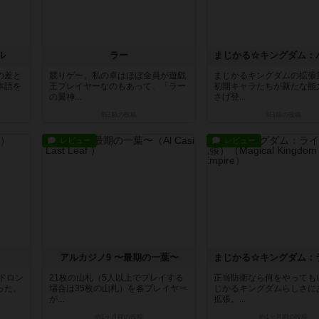
ル
ラー
の差と
競りゲー。私の卓はほぼ全員が遊戯
まじかるキングダムの拡張
本語を
王プレイヤーなのもあって、「ラー
初期キャラたちが新たな能
の翼神...
さげ登...
8日前
の投稿
8日前
の投稿
レビュー
レビュー
アルカジノ9 〜最期の一葉〜
ドロン
21枚の山札（5人以上でプレイする
正当防衛なら何をやっても
った。
場合は35枚の山札）を各プレイヤー
じかるキングダムらしさに
が...
拡張。...
約1ヶ月前
の投稿
約1ヶ月前
の投稿