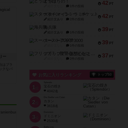
とうほうの！
42
PT
紹介文なし
1件の投稿
スターマイン・ラミー ポケット
42
PT
紹介文あり
2件の投稿
海兵隊
39
PT
紹介文あり
1件の投稿
スーパーストア3000
39
PT
紹介文なし
1件の投稿
フリップ７：復讐心とともに
37
リー
PT
紹介文なし
2件の投稿
台はブラ
ックなパ
お気に入りランキング
トップ50
Splendor
1
宝石の煌き
位
4042名
Die Siedler von Catan
2
カタン
位
3618名
Dominion
3
ドミニオン
位
2530名
Battle Line