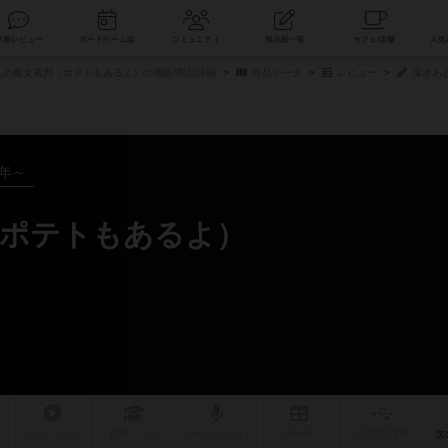
索
新着レビュー
ボードゲーム会
コミュニティ
掲示板一覧
の魔女裁判（ポテトもあるよ）の通販/商品詳細
作品データ
レビュー
深水あ
1年～
（ポテトもあるよ）
ー
リプレイ
日記
戦略
・コツ
ルール
/インスト
掲示板
拡張/関連
作
次