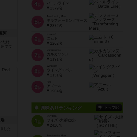
4
バトルライン
位
2379名
Terraforming Mars
5
テラフォーミングマーズ
位
2372名
運河
6 nimmt!
6
ニムト
位
いたけ
2202名
専用でワ
Carcassonne
7
カルカソンヌ
位
2191名
Wingspan
8
ウイングスパン
位
2151名
Azul
9
アズール
位
1904名
興味ありランキング
トップ50
SCYTHE
工場
1
サイズ -大鎌戦役-
位
2416名
が出版した
Terraforming Mars