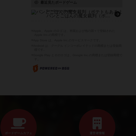
最近見たボードゲーム
Pan to Gohan no Majosaiban
パンとごはんの魔女裁判（ポテトもあるよ）
※Apple、Apple のロゴ は、米国および他の国々で登録された
Apple Inc.の商標です。
※App Store は、Apple Inc.のサービスマークです。
※Android は、グーグル インコーポレイテッドの商標または登録商
標です。
※Google Play とそのロゴは、Google Inc.の商標または登録商標で
す。
ボードゲームカフェ
運営者情報