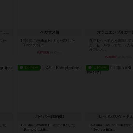
ストリート・オブ・ファイア：ASLデラックスモジュール1
ペガサス橋
オラニエンブルガー
版した
1997年にAvalon Hill社が出版した
存在をうっすらと認識して
『Pegasus Bri...
ど、セールやってて、2人
カプレと...
約2時間前
by Chaco
約2時間前
by みいやん
レビュー
レビュー
パイパー戦闘団1
レッドバリケ－ド
版した
1993年にAvalon Hill社が出版した
1989年にAvalon Hill社
『Kampfgruppe...
『Red Barrica...