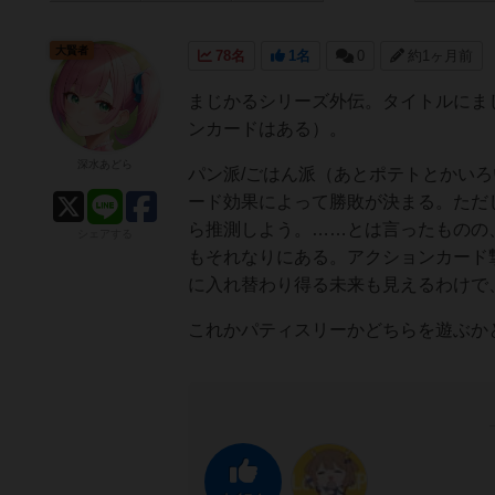
大賢者
78名
1名
0
約1ヶ月前
まじかるシリーズ外伝。タイトルにま
ンカードはある）。
深水あどら
パン派/ごはん派（あとポテトとかい
ード効果によって勝敗が決まる。ただ
ら推測しよう。……とは言ったものの
シェアする
もそれなりにある。アクションカード
に入れ替わり得る未来も見えるわけで
これかパティスリーかどちらを遊ぶか